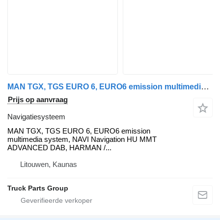
MAN TGX, TGS EURO 6, EURO6 emission multimedia system, NAVI Navigati MAN navigatiesysteem voor MAN MAN TGX, TGS EURO 6, EURO6 emission multimedia system, NAVI Navigation system, HU MAN MMT ADVANCED DAB, HARMAN / BECKER, BOSCH 81281006043, 7620000066, 81281006026, CM0066, 7620000067, CM0067, 81281006027, 81281006031, 81281006037, 81281006029, 81281006035, 81281006041 trekker
Prijs op aanvraag
Navigatiesysteem
MAN TGX, TGS EURO 6, EURO6 emission
multimedia system, NAVI Navigation HU MMT
ADVANCED DAB, HARMAN /...
Litouwen, Kaunas
Truck Parts Group