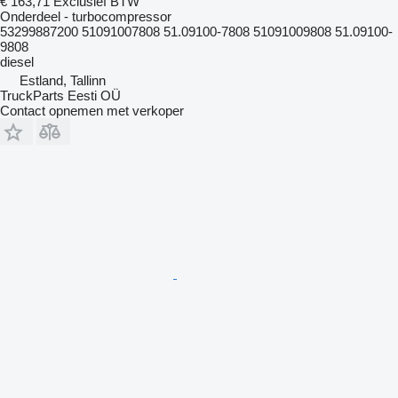
€ 163,71
Exclusief BTW
Onderdeel - turbocompressor
53299887200 51091007808 51.09100-7808 51091009808 51.09100-
9808
diesel
Estland, Tallinn
TruckParts Eesti OÜ
Contact opnemen met verkoper