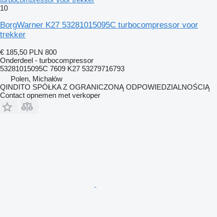
10
BorgWarner K27 53281015095C turbocompressor voor
trekker
€ 185,50
PLN 800
Onderdeel - turbocompressor
53281015095C 7609 K27 53279716793
Polen, Michałów
QINDITO SPÓŁKA Z OGRANICZONĄ ODPOWIEDZIALNOŚCIĄ
Contact opnemen met verkoper