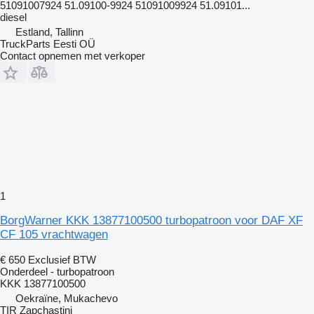
51091007924 51.09100-9924 51091009924 51.09101...
diesel
Estland, Tallinn
TruckParts Eesti OÜ
Contact opnemen met verkoper
1
BorgWarner KKK 13877100500 turbopatroon voor DAF XF
CF 105 vrachtwagen
€ 650
Exclusief BTW
Onderdeel - turbopatroon
KKK 13877100500
Oekraïne, Mukachevo
TIR Zapchastini