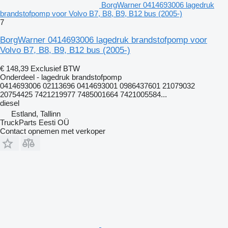
BorgWarner 0414693006 lagedruk
brandstofpomp voor Volvo B7, B8, B9, B12 bus (2005-)
7
BorgWarner 0414693006 lagedruk brandstofpomp voor
Volvo B7, B8, B9, B12 bus (2005-)
€ 148,39
Exclusief BTW
Onderdeel - lagedruk brandstofpomp
0414693006 02113696 0414693001 0986437601 21079032
20754425 7421219977 7485001664 7421005584...
diesel
Estland, Tallinn
TruckParts Eesti OÜ
Contact opnemen met verkoper