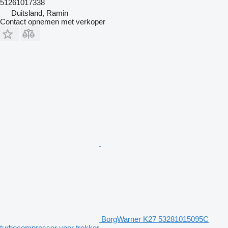
51261017338
Duitsland, Ramin
Contact opnemen met verkoper
BorgWarner K27 53281015095C
turbocompressor voor trekker