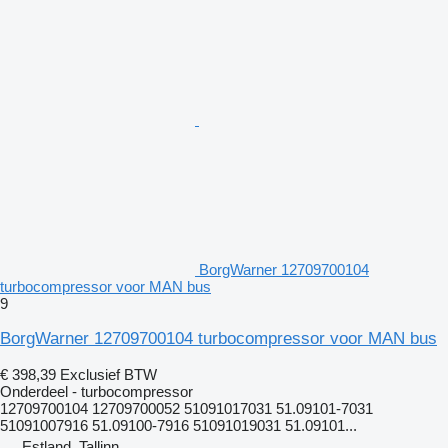
BorgWarner 12709700104
turbocompressor voor MAN bus
9
BorgWarner 12709700104 turbocompressor voor MAN bus
€ 398,39
Exclusief BTW
Onderdeel - turbocompressor
12709700104 12709700052 51091017031 51.09101-7031
51091007916 51.09100-7916 51091019031 51.09101...
Estland, Tallinn