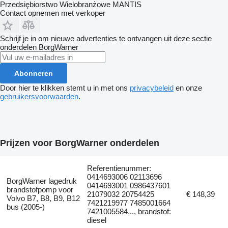
Przedsiębiorstwo Wielobranżowe MANTIS
Contact opnemen met verkoper
Schrijf je in om nieuwe advertenties te ontvangen uit deze sectie
onderdelen
BorgWarner
Abonneren
Door hier te klikken stemt u in met ons
privacybeleid
en onze
gebruikersvoorwaarden
.
Prijzen voor BorgWarner onderdelen
Referentienummer:
0414693006 02113696
BorgWarner lagedruk
0414693001 0986437601
brandstofpomp voor
21079032 20754425
€ 148,39
Volvo B7, B8, B9, B12
7421219977 7485001664
bus (2005-)
7421005584..., brandstof:
diesel