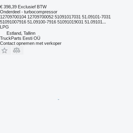
€ 398,39
Exclusief BTW
Onderdeel - turbocompressor
12709700104 12709700052 51091017031 51.09101-7031
51091007916 51.09100-7916 51091019031 51.09101...
LPG
Estland, Tallinn
TruckParts Eesti OÜ
Contact opnemen met verkoper