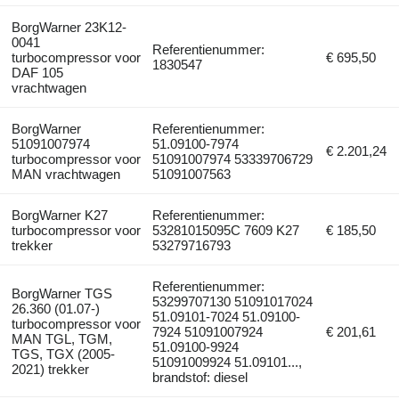
BorgWarner 23K12-
0041
Referentienummer:
turbocompressor voor
€ 695,50
1830547
DAF 105
vrachtwagen
BorgWarner
Referentienummer:
51091007974
51.09100-7974
€ 2.201,24
turbocompressor voor
51091007974 53339706729
MAN vrachtwagen
51091007563
BorgWarner K27
Referentienummer:
turbocompressor voor
53281015095C 7609 K27
€ 185,50
trekker
53279716793
Referentienummer:
BorgWarner TGS
53299707130 51091017024
26.360 (01.07-)
51.09101-7024 51.09100-
turbocompressor voor
7924 51091007924
€ 201,61
MAN TGL, TGM,
51.09100-9924
TGS, TGX (2005-
51091009924 51.09101...,
2021) trekker
brandstof: diesel