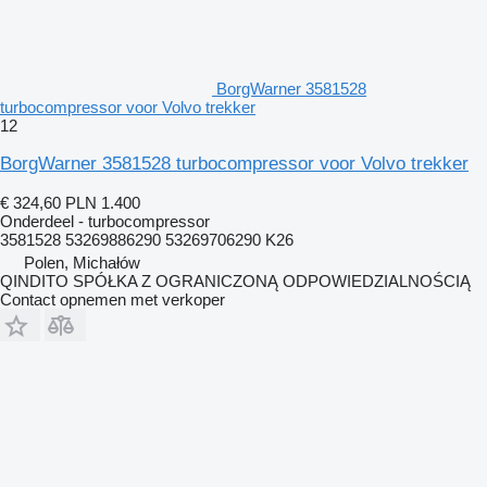
BorgWarner 3581528
turbocompressor voor Volvo trekker
12
BorgWarner 3581528 turbocompressor voor Volvo trekker
€ 324,60
PLN 1.400
Onderdeel - turbocompressor
3581528 53269886290 53269706290 K26
Polen, Michałów
QINDITO SPÓŁKA Z OGRANICZONĄ ODPOWIEDZIALNOŚCIĄ
Contact opnemen met verkoper