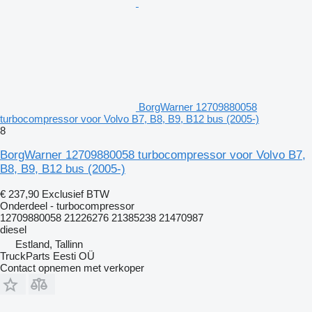
BorgWarner 12709880058
turbocompressor voor Volvo B7, B8, B9, B12 bus (2005-)
8
BorgWarner 12709880058 turbocompressor voor Volvo B7,
B8, B9, B12 bus (2005-)
€ 237,90
Exclusief BTW
Onderdeel - turbocompressor
12709880058 21226276 21385238 21470987
diesel
Estland, Tallinn
TruckParts Eesti OÜ
Contact opnemen met verkoper