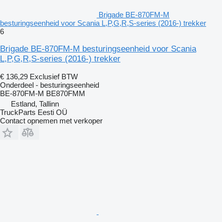
Brigade BE-870FM-M
besturingseenheid voor Scania L,P,G,R,S-series (2016-) trekker
6
Brigade BE-870FM-M besturingseenheid voor Scania
L,P,G,R,S-series (2016-) trekker
€ 136,29
Exclusief BTW
Onderdeel - besturingseenheid
BE-870FM-M BE870FMM
Estland, Tallinn
TruckParts Eesti OÜ
Contact opnemen met verkoper