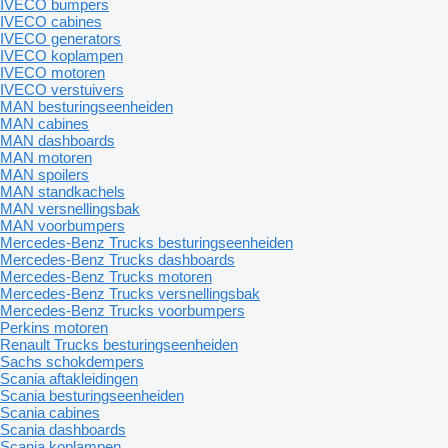
IVECO bumpers
IVECO cabines
IVECO generators
IVECO koplampen
IVECO motoren
IVECO verstuivers
MAN besturingseenheiden
MAN cabines
MAN dashboards
MAN motoren
MAN spoilers
MAN standkachels
MAN versnellingsbak
MAN voorbumpers
Mercedes-Benz Trucks besturingseenheiden
Mercedes-Benz Trucks dashboards
Mercedes-Benz Trucks motoren
Mercedes-Benz Trucks versnellingsbak
Mercedes-Benz Trucks voorbumpers
Perkins motoren
Renault Trucks besturingseenheiden
Sachs schokdempers
Scania aftakleidingen
Scania besturingseenheiden
Scania cabines
Scania dashboards
Scania koplampen