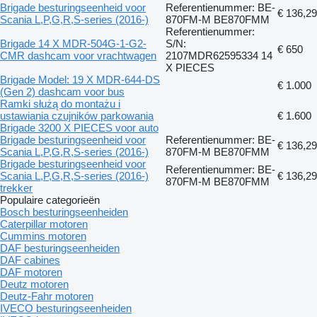
Brigade besturingseenheid voor
Referentienummer: BE-
€ 136,29
Scania L,P,G,R,S-series (2016-)
870FM-M BE870FMM
Referentienummer:
Brigade 14 X MDR-504G-1-G2-
S/N:
€ 650
CMR dashcam voor vrachtwagen
2107MDR62595334 14
X PIECES
Brigade Model: 19 X MDR-644-DS
€ 1.000
(Gen 2) dashcam voor bus
Ramki służą do montażu i
ustawiania czujników parkowania
€ 1.600
Brigade 3200 X PIECES voor auto
Brigade besturingseenheid voor
Referentienummer: BE-
€ 136,29
Scania L,P,G,R,S-series (2016-)
870FM-M BE870FMM
Brigade besturingseenheid voor
Referentienummer: BE-
Scania L,P,G,R,S-series (2016-)
€ 136,29
870FM-M BE870FMM
trekker
Populaire categorieën
Bosch besturingseenheiden
Caterpillar motoren
Cummins motoren
DAF besturingseenheiden
DAF cabines
DAF motoren
Deutz motoren
Deutz-Fahr motoren
IVECO besturingseenheiden