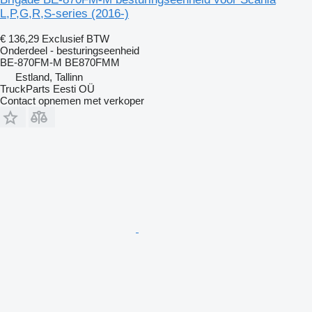
L,P,G,R,S-series (2016-)
€ 136,29
Exclusief BTW
Onderdeel - besturingseenheid
BE-870FM-M BE870FMM
Estland, Tallinn
TruckParts Eesti OÜ
Contact opnemen met verkoper