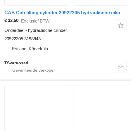
CAB Cab tilting cylinder 20922305 hydraulische cilinder voor Volvo FM-300 trekker
€ 32,50
Exclusief BTW
Onderdeel - hydraulische cilinder
20922305 3198843
Estland, Kõrveküla
TSvaruosad