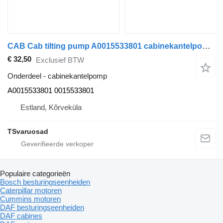
CAB Cab tilting pump A0015533801 cabinekantelpomp voor Mercedes-Benz ACTROS 1832L trekker
€ 32,50
Exclusief BTW
Onderdeel - cabinekantelpomp
A0015533801 0015533801
Estland, Kõrveküla
TSvaruosad
Populaire categorieën
Bosch besturingseenheiden
Caterpillar motoren
Cummins motoren
DAF besturingseenheiden
DAF cabines