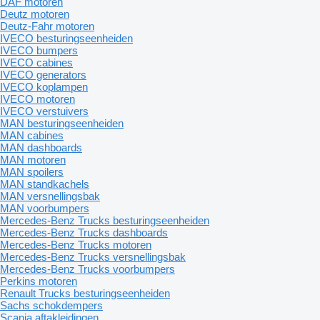
DAF motoren
Deutz motoren
Deutz-Fahr motoren
IVECO besturingseenheiden
IVECO bumpers
IVECO cabines
IVECO generators
IVECO koplampen
IVECO motoren
IVECO verstuivers
MAN besturingseenheiden
MAN cabines
MAN dashboards
MAN motoren
MAN spoilers
MAN standkachels
MAN versnellingsbak
MAN voorbumpers
Mercedes-Benz Trucks besturingseenheiden
Mercedes-Benz Trucks dashboards
Mercedes-Benz Trucks motoren
Mercedes-Benz Trucks versnellingsbak
Mercedes-Benz Trucks voorbumpers
Perkins motoren
Renault Trucks besturingseenheiden
Sachs schokdempers
Scania aftakleidingen