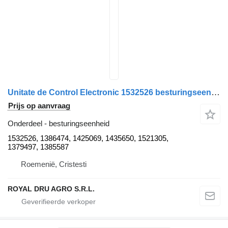
Unitate de Control Electronic 1532526 besturingseenheid voor CAB Temperature Scania 1532526 vrachtwagen
Prijs op aanvraag
Onderdeel - besturingseenheid
1532526, 1386474, 1425069, 1435650, 1521305,
1379497, 1385587
Roemenië, Cristesti
ROYAL DRU AGRO S.R.L.