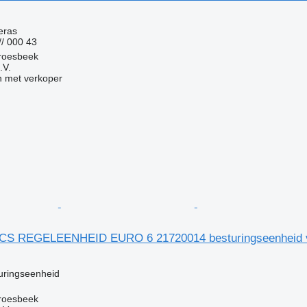
g
eras
// 000 43
roesbeek
.V.
 met verkoper
ECS REGELEENHEID EURO 6 21720014 besturingseenheid v
g
uringseenheid
roesbeek