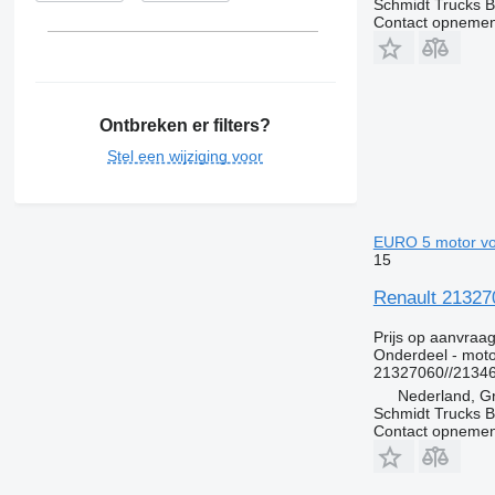
Schmidt Trucks B
Viano
TRM
VNL
Contact opnemen
Vito
Trafic
XC
Twingo
Zoe
Ontbreken er filters?
Stel een wijziging voor
EURO 5 motor vo
15
Renault 21327
Prijs op aanvraa
Onderdeel - moto
21327060//21346
Nederland, G
Schmidt Trucks B
Contact opnemen