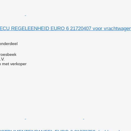
VECU REGELEENHEID EURO 6 21720407 voor vrachtwage
g
 onderdeel
roesbeek
.V.
 met verkoper