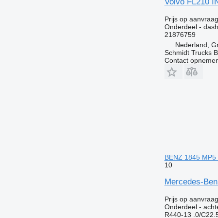
Volvo FL210 
Prijs op aanvraa
Onderdeel - das
21876759
Nederland, G
Schmidt Trucks B
Contact opnemen
BENZ 1845 MP5 a
10
Mercedes-Benz
Prijs op aanvraa
Onderdeel - acht
R440-13 .0/C22.5