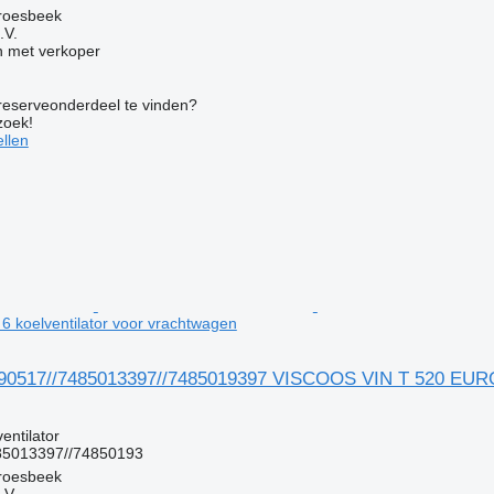
roesbeek
.V.
 met verkoper
 reserveonderdeel te vinden?
zoek!
llen
 koelventilator voor vrachtwagen
90517//7485013397//7485019397 VISCOOS VIN T 520 EURO 6
g
entilator
85013397//74850193
roesbeek
.V.