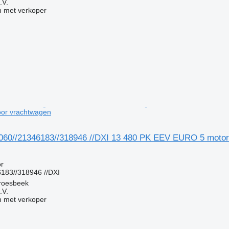
.V.
 met verkoper
or vrachtwagen
060//21346183//318946 //DXI 13 480 PK EEV EURO 5 motor
g
r
183//318946 //DXI
roesbeek
.V.
 met verkoper