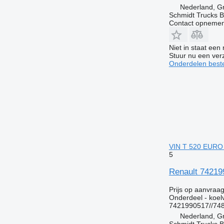
Nederland, G
Schmidt Trucks B
Contact opnemen
Niet in staat een
Stuur nu een ver
Onderdelen beste
VIN T 520 EURO 6
5
Renault 74219
Prijs op aanvraa
Onderdeel - koelv
7421990517//74
Nederland, G
Schmidt Trucks B