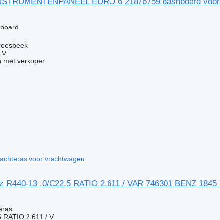
INSTRUMENTENPANEEL EURO 6 21876759 dashboard voor 
g
hboard
roesbeek
.V.
 met verkoper
chteras voor vrachtwagen
 R440-13 .0/C22.5 RATIO 2.611 / VAR 746301 BENZ 1845 
g
eras
 RATIO 2.611 / V