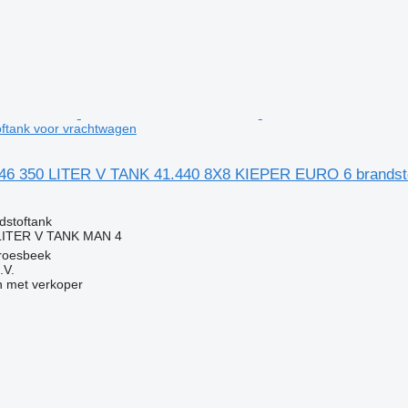
ftank voor vrachtwagen
6 350 LITER V TANK 41.440 8X8 KIEPER EURO 6 brandsto
g
dstoftank
LITER V TANK MAN 4
roesbeek
.V.
 met verkoper