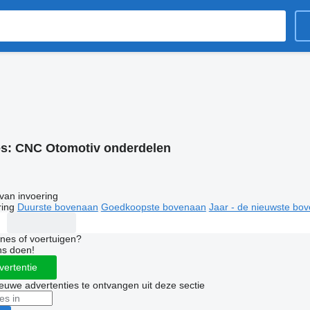
es:
CNC Otomotiv onderdelen
van invoering
ring
Duurste bovenaan
Goedkoopste bovenaan
Jaar - de nieuwste bo
nes of voertuigen?
ns doen!
vertentie
nieuwe advertenties te ontvangen uit deze sectie