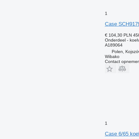
1
Case SCH91799
€ 104,30
PLN 45
Onderdeel - koelv
A189064
Polen, Kojsz
Wibako
Contact opnemen
1
Case 6/65 koel