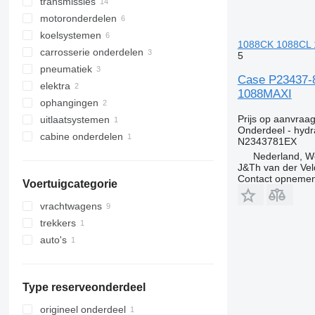
transmissies
hydraulische motoren
motoronderdelen
hydraulische verdelers
cardanassen
koelsystemen
hydraulische pompen
schakelpoken
motoren
1088CK 1088CL
carrosserie onderdelen
achterassen
krukassen
koelventilatoren
5
pneumatiek
tussenbakken
drijfstangen
spatboorden
Case P23437-
elektra
versnellingsbak
klepdeksels
draaikransen
pneumatische kleppen
1088MAXI
ophangingen
koppelingen
besturingseenheiden
Prijs op aanvraa
uitlaatsystemen
overige transmissie-onderdelen
printplaten
naven
Onderdeel - hydr
cabine onderdelen
stuurbekrachtigingspompen
uitlaten
N2343781EX
standkachels
Nederland, 
J&Th van der Vel
Contact opnemen
Voertuigcategorie
vrachtwagens
trekkers
auto's
Type reserveonderdeel
origineel onderdeel