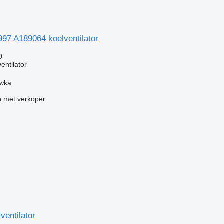
7 A189064 koelventilator
0
entilator
ówka
 met verkoper
ventilator