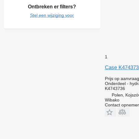
Ontbreken er filters?
Stel een wijziging voor
1
Case K4743736
Prijs op aanvraa
Onderdeel - hydr
K4743736
Polen, Kojsz
Wibako
Contact opnemen