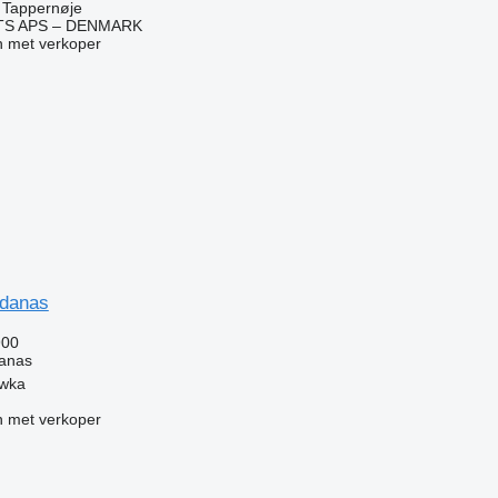
 Tappernøje
TS APS – DENMARK
 met verkoper
rdanas
900
danas
ówka
 met verkoper