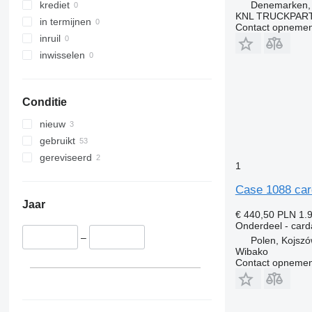
Tourismo
Midlum
Terberg
Denemarken,
krediet
KNL TRUCKPAR
Travego
Premium
V40
in termijnen
Contact opnemen
Unimog
Sandero
V60
inruil
V-Class
Scenic
V90
inwisselen
Vario
T-series
VM
Viano
TRM
VNL
Conditie
Vito
Trafic
XC
Twingo
nieuw
Zoe
gebruikt
gereviseerd
1
Case 1088 ca
Jaar
€ 440,50
PLN 1.
Onderdeel - car
–
Polen, Kojsz
Wibako
Contact opnemen