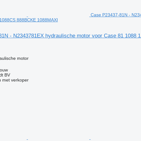
Case P23437-81N - N234
 1088CS 888BCKE 1088MAXI
81N - N2343781EX hydraulische motor voor Case 81 108
g
aulische motor
Wouw
dt BV
 met verkoper