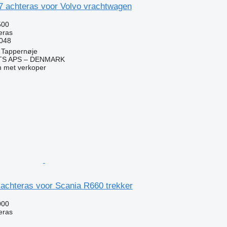
 achteras voor Volvo vrachtwagen
500
eras
048
 Tappernøje
TS APS – DENMARK
 met verkoper
achteras voor Scania R660 trekker
000
eras