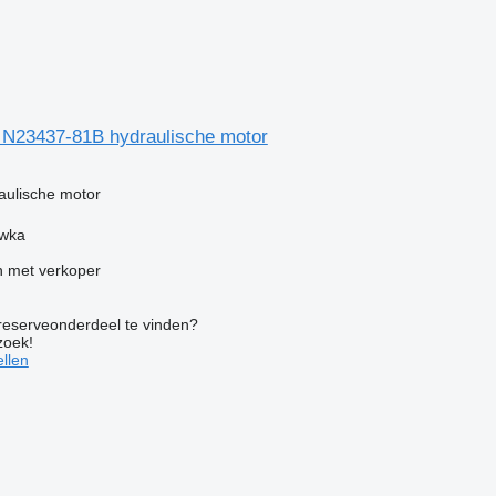
N23437-81B hydraulische motor
g
aulische motor
ówka
 met verkoper
 reserveonderdeel te vinden?
zoek!
llen