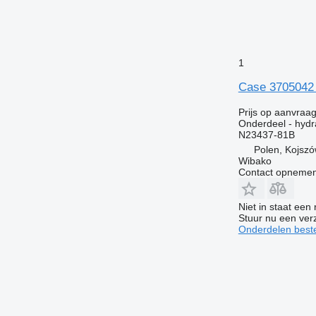
1
Case 3705042 
Prijs op aanvraa
Onderdeel - hydr
N23437-81B
Polen, Kojsz
Wibako
Contact opnemen
Niet in staat een
Stuur nu een ver
Onderdelen beste