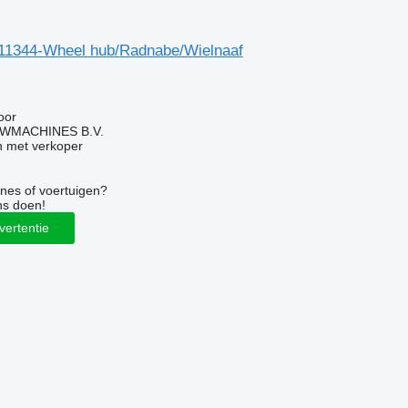
11344-Wheel hub/Radnabe/Wielnaaf
g
oor
WMACHINES B.V.
 met verkoper
nes of voertuigen?
ns doen!
vertentie