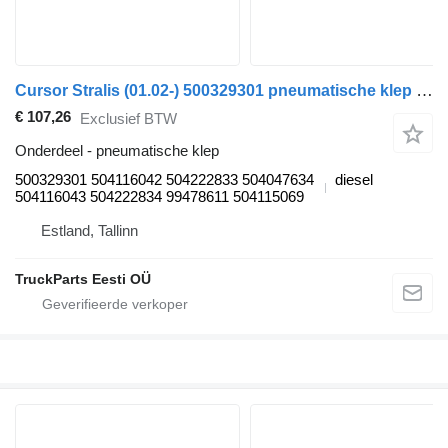
Cursor Stralis (01.02-) 500329301 pneumatische klep voor IVECO Stralis, Trakker (2002-) trekker
€ 107,26
Exclusief BTW
Onderdeel - pneumatische klep
500329301 504116042 504222833 504047634
diesel
504116043 504222834 99478611 504115069
Estland, Tallinn
TruckParts Eesti OÜ