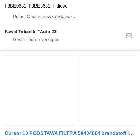
F3BE0681, F3BE3681
diesel
Polen, Choszczówka Stojecka
Paweł Tokarski "Auto 23"
Cursor 10 PODSTAWA FILTRA 50404684 brandstoffilterhuis voor IVECO STRALIS trekker