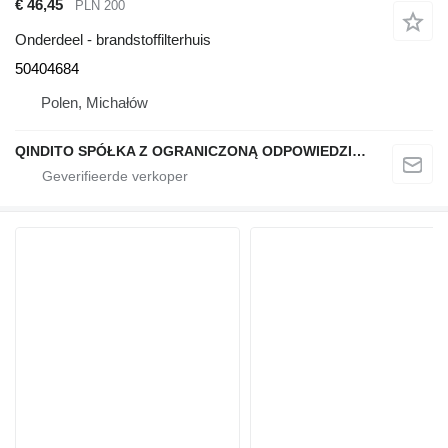
€ 46,45
PLN 200
Onderdeel - brandstoffilterhuis
50404684
Polen, Michałów
QINDITO SPÓŁKA Z OGRANICZONĄ ODPOWIEDZIALNOŚCIĄ