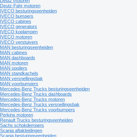
Deutz motoren
Deutz-Fahr motoren
IVECO besturingseenheiden
IVECO bumpers
IVECO cabines
IVECO generators
IVECO koplampen
IVECO motoren
IVECO verstuivers
MAN besturingseenheiden
MAN cabines
MAN dashboards
MAN motoren
MAN spoilers
MAN standkachels
MAN versnellingsbak
MAN voorbumpers
Mercedes-Benz Trucks besturingseenheiden
Mercedes-Benz Trucks dashboards
Mercedes-Benz Trucks motoren
Mercedes-Benz Trucks versnellingsbak
Mercedes-Benz Trucks voorbumpers
Perkins motoren
Renault Trucks besturingseenheiden
Sachs schokdempers
Scania aftakleidingen
Scania besturingseenheiden