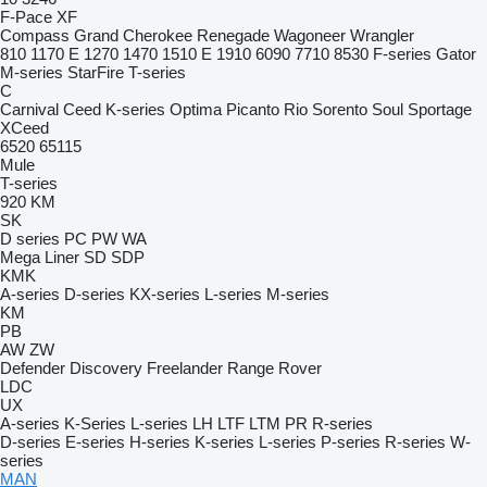
F-Pace
XF
Compass
Grand Cherokee
Renegade
Wagoneer
Wrangler
810
1170 E
1270
1470
1510 E
1910
6090
7710
8530
F-series
Gator
M-series
StarFire
T-series
C
Carnival
Ceed
K-series
Optima
Picanto
Rio
Sorento
Soul
Sportage
XCeed
6520
65115
Mule
T-series
920
KM
SK
D series
PC
PW
WA
Mega Liner
SD
SDP
KMK
A-series
D-series
KX-series
L-series
M-series
KM
PB
AW
ZW
Defender
Discovery
Freelander
Range Rover
LDC
UX
A-series
K-Series
L-series
LH
LTF
LTM
PR
R-series
D-series
E-series
H-series
K-series
L-series
P-series
R-series
W-
series
MAN