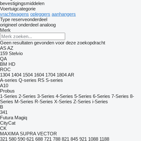
bevestigingsmiddelen
Voertuigcategorie
vrachtwagens
opleggers
aanhangers
Type reserveonderdeel
origineel onderdeel
analoog
Merk
Geen resultaten gevonden voor deze zoekopdracht
AS
AZ
159
Stelvio
QA
BM
HD
ROC
1304
1404
1504
1604
1704
1804
AR
A-series
Q-series
RS
S-series
A10
Probus
1-Series
2-Series
3-Series
4-Series
5-Series
6-Series
7-Series
8-
Series
M-Series
R-Series
X-Series
Z-Series
i-Series
B
341
Futura
Magiq
CityCat
CK
MAXIMA
SUPRA
VECTOR
321
580
590
621
688
721
788
821
845
921
1088
1188