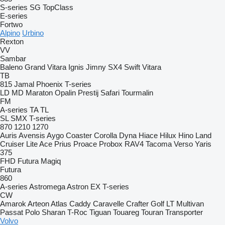
S-series
SG
TopClass
E-series
Fortwo
Alpino
Urbino
Rexton
VV
Sambar
Baleno
Grand Vitara
Ignis
Jimny
SX4
Swift
Vitara
TB
815
Jamal
Phoenix
T-series
LD
MD
Maraton
Opalin
Prestij
Safari
Tourmalin
FM
A-series
TA
TL
SL
SMX
T-series
870
1210
1270
Auris
Avensis
Aygo
Coaster
Corolla
Dyna
Hiace
Hilux
Hino
Land
Cruiser
Lite Ace
Prius
Proace
Probox
RAV4
Tacoma
Verso
Yaris
375
FHD
Futura
Magiq
Futura
860
A-series
Astromega
Astron
EX
T-series
CW
Amarok
Arteon
Atlas
Caddy
Caravelle
Crafter
Golf
LT
Multivan
Passat
Polo
Sharan
T-Roc
Tiguan
Touareg
Touran
Transporter
Volvo