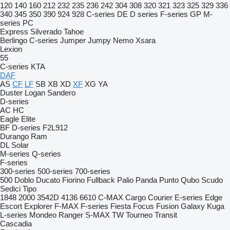
120
140
160
212
232
235
236
242
304
308
320
321
323
325
329
336
340
345
350
390
924
928
C-series
DE
D series
F-series
GP
M-
series
PC
Express
Silverado
Tahoe
Berlingo
C-series
Jumper
Jumpy
Nemo
Xsara
Lexion
55
C-series
KTA
DAF
AS
CF
LF
SB
XB
XD
XF
XG
YA
Duster
Logan
Sandero
D-series
AC
HC
Eagle
Elite
BF
D-series
F2L912
Durango
Ram
DL
Solar
M-series
Q-series
F-series
300-series
500-series
700-series
500
Doblo
Ducato
Fiorino
Fullback
Palio
Panda
Punto
Qubo
Scudo
Sedici
Tipo
1848
2000
3542D
4136
6610
C-MAX
Cargo
Courier
E-series
Edge
Escort
Explorer
F-MAX
F-series
Fiesta
Focus
Fusion
Galaxy
Kuga
L-series
Mondeo
Ranger
S-MAX
TW
Tourneo
Transit
Cascadia