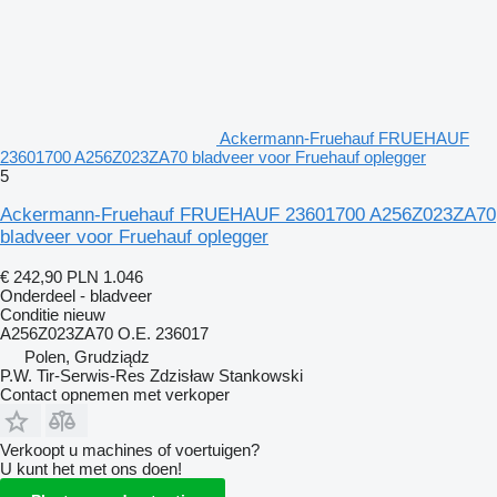
Ackermann-Fruehauf FRUEHAUF
23601700 A256Z023ZA70 bladveer voor Fruehauf oplegger
5
Ackermann-Fruehauf FRUEHAUF 23601700 A256Z023ZA70
bladveer voor Fruehauf oplegger
€ 242,90
PLN 1.046
Onderdeel - bladveer
Conditie
nieuw
A256Z023ZA70 O.E. 236017
Polen, Grudziądz
P.W. Tir-Serwis-Res Zdzisław Stankowski
Contact opnemen met verkoper
Verkoopt u machines of voertuigen?
U kunt het met ons doen!