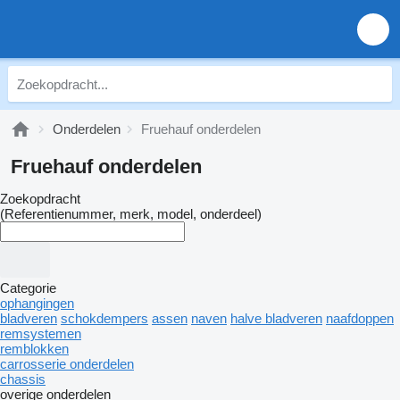
Onderdelen
Fruehauf onderdelen
Fruehauf onderdelen
Zoekopdracht
(Referentienummer, merk, model, onderdeel)
Categorie
ophangingen
bladveren
schokdempers
assen
naven
halve bladveren
naafdoppen
remsystemen
remblokken
carrosserie onderdelen
chassis
overige onderdelen