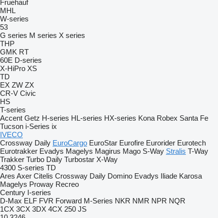
Fruehauf
MHL
W-series
53
G series
M series
X series
THP
GMK
RT
60E
D-series
X-HiPro
XS
TD
EX
ZW
ZX
CR-V
Civic
HS
T-series
Accent
Getz
H-series
HL-series
HX-series
Kona
Robex
Santa Fe
Tucson
i-Series
ix
IVECO
Crossway
Daily
EuroCargo
EuroStar
Eurofire
Eurorider
Eurotech
Eurotrakker
Evadys
Magelys
Magirus
Mago
S-Way
Stralis
T-Way
Trakker
Turbo Daily
Turbostar
X-Way
4300
S-series
TD
Ares
Axer
Citelis
Crossway
Daily
Domino
Evadys
Iliade
Karosa
Magelys
Proway
Recreo
Century
I-series
D-Max
ELF
FVR
Forward
M-Series
NKR
NMR
NPR
NQR
1CX
3CX
3DX
4CX
250
JS
10
3246