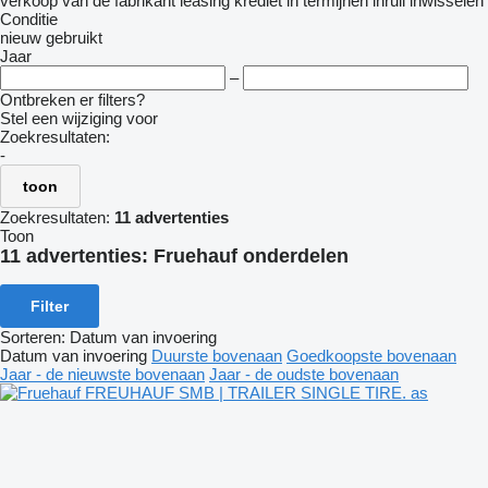
verkoop
van de fabrikant
leasing
krediet
in termijnen
inruil
inwisselen
Conditie
nieuw
gebruikt
Jaar
–
Ontbreken er filters?
Stel een wijziging voor
Zoekresultaten:
-
toon
Zoekresultaten:
11 advertenties
Toon
11 advertenties:
Fruehauf onderdelen
Filter
Sorteren
:
Datum van invoering
Datum van invoering
Duurste bovenaan
Goedkoopste bovenaan
Jaar - de nieuwste bovenaan
Jaar - de oudste bovenaan