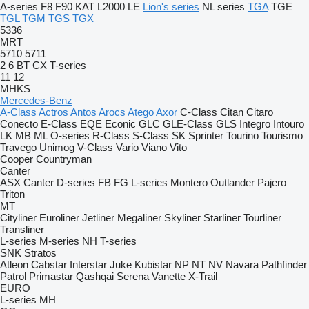
A-series
F8
F90
KAT
L2000
LE
Lion's series
NL series
TGA
TGE
TGL
TGM
TGS
TGX
5336
MRT
5710
5711
2
6
BT
CX
T-series
11
12
MHKS
Mercedes-Benz
A-Class
Actros
Antos
Arocs
Atego
Axor
C-Class
Citan
Citaro
Conecto
E-Class
EQE
Econic
GLC
GLE-Class
GLS
Integro
Intouro
LK
MB
ML
O-series
R-Class
S-Class
SK
Sprinter
Tourino
Tourismo
Travego
Unimog
V-Class
Vario
Viano
Vito
Cooper
Countryman
Canter
ASX
Canter
D-series
FB
FG
L-series
Montero
Outlander
Pajero
Triton
MT
Cityliner
Euroliner
Jetliner
Megaliner
Skyliner
Starliner
Tourliner
Transliner
L-series
M-series
NH
T-series
SNK
Stratos
Atleon
Cabstar
Interstar
Juke
Kubistar
NP
NT
NV
Navara
Pathfinder
Patrol
Primastar
Qashqai
Serena
Vanette
X-Trail
EURO
L-series
MH