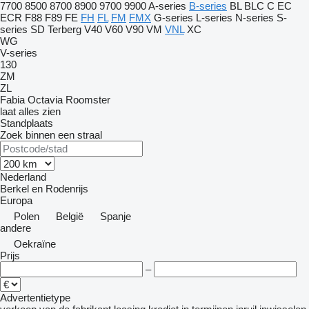
7700
8500
8700
8900
9700
9900
A-series
B-series
BL
BLC
C
EC
ECR
F88
F89
FE
FH
FL
FM
FMX
G-series
L-series
N-series
S-
series
SD
Terberg
V40
V60
V90
VM
VNL
XC
WG
V-series
130
ZM
ZL
Fabia
Octavia
Roomster
laat alles zien
Standplaats
Zoek binnen een straal
Nederland
Berkel en Rodenrijs
Europa
Polen
België
Spanje
andere
Oekraïne
Prijs
–
Advertentietype