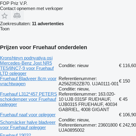
FOP Priz V.P.
Contact opnemen met verkoper
Zoekresultaten:
11 advertenties
Toon
Prijzen voor Fruehauf onderdelen
Kronshteyn podnyatiya osi
Mercedes-Benz Jost NR5
Conditie: nieuw
€ 116,60
TE5/8NC7-9 voor Fruehauf
LTD oplegger
Fruehauf Bladveer 8cm voor
Referentienummer:
€ 150
vrachtwagen
A256Z052ZB70. UJA0111-001
Conditie: nieuw,
Fruehauf L312*457 PETERS
Referentienummer: 163.020-
schokdemper voor Fruehauf
10 UJB 0315F RUEHAUF,
€ 45
oplegger
UJB0315 FRUEHAUF, 40034
GABRIEL, 4008 GIGANT
Fruehauf naaf voor oplegger
€ 106,90
Conditie: nieuw,
Schomäcker halve bladveer
Referentienummer: 23601800
€ 242,90
voor Fruehauf oplegger
UJA0895002
Fruehauf 19032