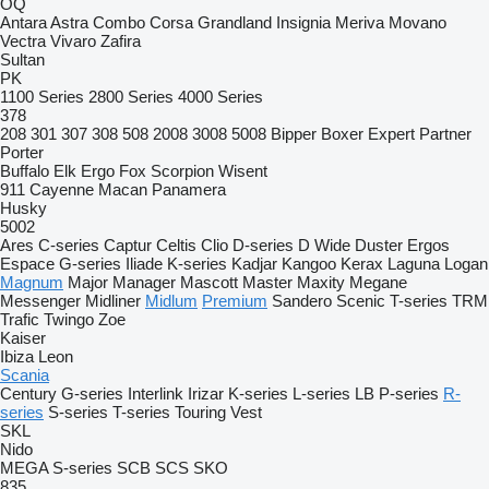
OQ
Antara
Astra
Combo
Corsa
Grandland
Insignia
Meriva
Movano
Vectra
Vivaro
Zafira
Sultan
PK
1100 Series
2800 Series
4000 Series
378
208
301
307
308
508
2008
3008
5008
Bipper
Boxer
Expert
Partner
Porter
Buffalo
Elk
Ergo
Fox
Scorpion
Wisent
911
Cayenne
Macan
Panamera
Husky
5002
Ares
C-series
Captur
Celtis
Clio
D-series
D Wide
Duster
Ergos
Espace
G-series
Iliade
K-series
Kadjar
Kangoo
Kerax
Laguna
Logan
Magnum
Major
Manager
Mascott
Master
Maxity
Megane
Messenger
Midliner
Midlum
Premium
Sandero
Scenic
T-series
TRM
Trafic
Twingo
Zoe
Kaiser
Ibiza
Leon
Scania
Century
G-series
Interlink
Irizar
K-series
L-series
LB
P-series
R-
series
S-series
T-series
Touring
Vest
SKL
Nido
MEGA
S-series
SCB
SCS
SKO
835