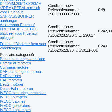
D420MM,205*180*20MM
Conditie: nieuw,
(2REM) BERAL remblok
Referentienummer:
€ 49
voor Fruehauf
1903220000015608
SAF,KASSBOHRER
aanhanger
Ackermann-Fruehauf
Conditie: nieuw,
FRUEHAUF 23601700
Referentienummer:
€ 242,90
bladveer voor Fruehauf
A256Z023ZA70 O.E. 236017
oplegger
Conditie: nieuw,
Fruehauf Bladveer 8cm voor
Referentienummer:
€ 240
vrachtwagen
A256Z052ZB70. UJA0111-001
Populaire categorieën
Bosch besturingseenheiden
Caterpillar motoren
Cummins motoren
DAF besturingseenheiden
DAF cabines
DAF motoren
Deutz motoren
Deutz-Fahr motoren
IVECO besturingseenheiden
IVECO bumpers
IVECO cabines
IVECO generators
IVECO koplampen