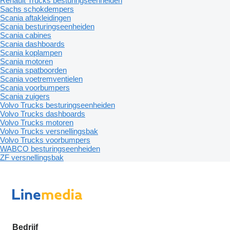
Renault Trucks besturingseenheiden
Sachs schokdempers
Scania aftakleidingen
Scania besturingseenheiden
Scania cabines
Scania dashboards
Scania koplampen
Scania motoren
Scania spatboorden
Scania voetremventielen
Scania voorbumpers
Scania zuigers
Volvo Trucks besturingseenheiden
Volvo Trucks dashboards
Volvo Trucks motoren
Volvo Trucks versnellingsbak
Volvo Trucks voorbumpers
WABCO besturingseenheiden
ZF versnellingsbak
Bedrijf