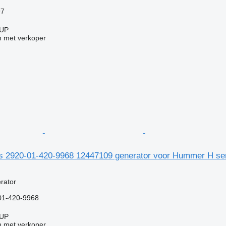
97
UP
 met verkoper
s 2920-01-420-9968 12447109 generator voor Hummer H ser
g
rator
01-420-9968
UP
 met verkoper