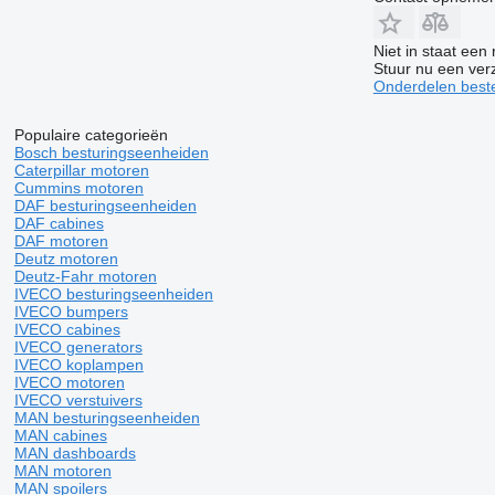
Niet in staat een
Stuur nu een ver
Onderdelen beste
Populaire categorieën
Bosch besturingseenheiden
Caterpillar motoren
Cummins motoren
DAF besturingseenheiden
DAF cabines
DAF motoren
Deutz motoren
Deutz-Fahr motoren
IVECO besturingseenheiden
IVECO bumpers
IVECO cabines
IVECO generators
IVECO koplampen
IVECO motoren
IVECO verstuivers
MAN besturingseenheiden
MAN cabines
MAN dashboards
MAN motoren
MAN spoilers