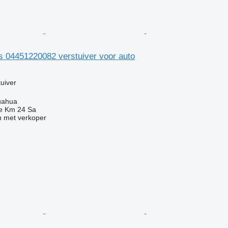
s 04451220082 verstuiver voor auto
g
uiver
uahua
e Km 24 Sa
 met verkoper