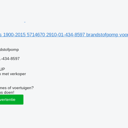
s 1900-2015 5714670 2910-01-434-8597 brandstofpomp vo
g
ndstofpomp
1-434-8597
UP
 met verkoper
nes of voertuigen?
ns doen!
vertentie