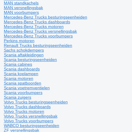
MAN standkachels
MAN versnellingsbak
MAN voorbumpers
Mercedes-Benz Trucks besturingseenheiden
Mercedes-Benz Trucks dashboards
Mercedes-Benz Trucks motoren
Mercedes-Benz Trucks versnellingsbak
Mercedes-Benz Trucks voorbumpers
Perkins motoren
Renault Trucks besturingseenheiden
Sachs schokdempers
Scania aftakleidingen
Scania besturingseenheiden
Scania cabines
Scania dashboards
Scania koplampen
Scania motoren
Scania spatboorden
Scania voetremventielen
Scania voorbumpers
Scania zuigers
Volvo Trucks besturingseenheiden
Volvo Trucks dashboards
Volvo Trucks motoren
Volvo Trucks versnellingsbak
Volvo Trucks voorbumpers
WABCO besturingseenheiden
ZF versnellingsbak