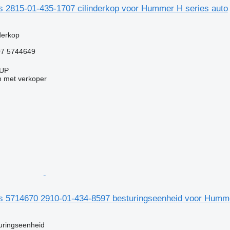
s 2815-01-435-1707 cilinderkop voor Hummer H series auto
g
derkop
07 5744649
UP
 met verkoper
s 5714670 2910-01-434-8597 besturingseenheid voor Humm
g
uringseenheid