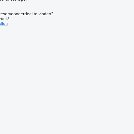
 reserveonderdeel te vinden?
zoek!
llen