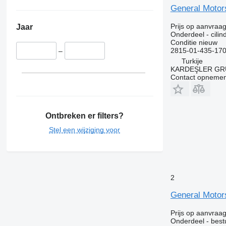
Twingo
General Motor
Zoe
Prijs op aanvraa
Jaar
Onderdeel - cilin
Conditie
nieuw
2815-01-435-17
–
Turkije
KARDEŞLER GR
Contact opnemen
Ontbreken er filters?
Stel een wijziging voor
2
General Motor
Prijs op aanvraa
Onderdeel - best