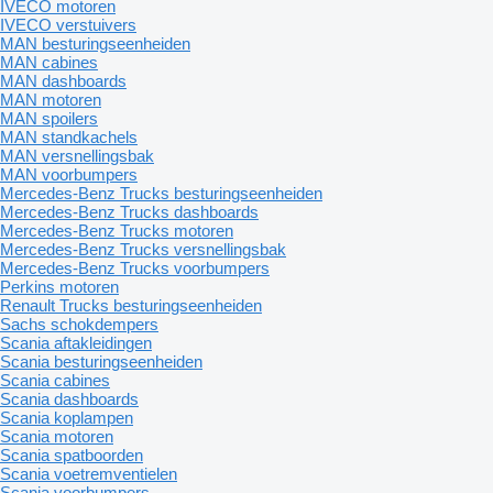
IVECO motoren
IVECO verstuivers
MAN besturingseenheiden
MAN cabines
MAN dashboards
MAN motoren
MAN spoilers
MAN standkachels
MAN versnellingsbak
MAN voorbumpers
Mercedes-Benz Trucks besturingseenheiden
Mercedes-Benz Trucks dashboards
Mercedes-Benz Trucks motoren
Mercedes-Benz Trucks versnellingsbak
Mercedes-Benz Trucks voorbumpers
Perkins motoren
Renault Trucks besturingseenheiden
Sachs schokdempers
Scania aftakleidingen
Scania besturingseenheiden
Scania cabines
Scania dashboards
Scania koplampen
Scania motoren
Scania spatboorden
Scania voetremventielen
Scania voorbumpers