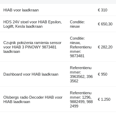
HIAB voor laadkraan
€ 310
HDS 24V stoel voor HIAB Epsilon,
Conditie:
€ 650,30
Loglift, Kesla laadkraan
nieuw
Conditie:
Czujnik położenia ramienia sensor
nieuw,
voor HIAB 3 PINOWY 9873481
Referentienu
€ 282,20
laadkraan
mmer:
9873481
Referentienu
mmer:
Dashboard voor HIAB laadkraan
€ 950
3963562, 396
3562
Referentienu
Olsbergs radio Decoder HIAB voor
mmer: 1296,
€ 1.250
HIAB laadkraan
9882499, 988
2499