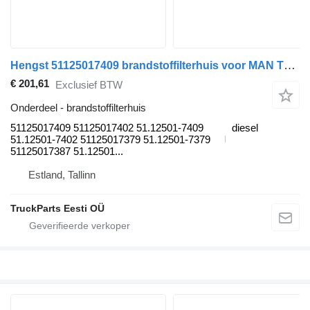
Hengst 51125017409 brandstoffilterhuis voor MAN TGS,TGX NTG (2020-) vrachtwagen
€ 201,61
Exclusief BTW
Onderdeel - brandstoffilterhuis
51125017409 51125017402 51.12501-7409
diesel
51.12501-7402 51125017379 51.12501-7379
51125017387 51.12501...
Estland, Tallinn
TruckParts Eesti OÜ