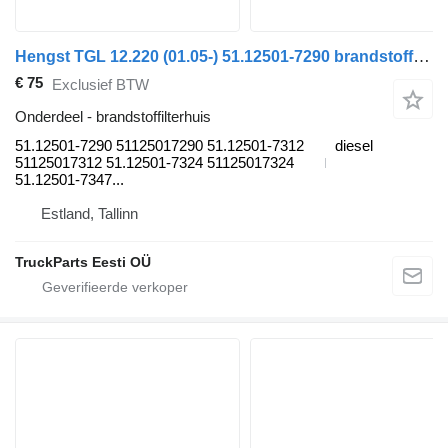
Hengst TGL 12.220 (01.05-) 51.12501-7290 brandstoffilterhuis voor MAN TGL, TGM, TGS, TGX (2005-2021) trekker
€ 75
Exclusief BTW
Onderdeel - brandstoffilterhuis
51.12501-7290 51125017290 51.12501-7312
diesel
51125017312 51.12501-7324 51125017324
51.12501-7347...
Estland, Tallinn
TruckParts Eesti OÜ