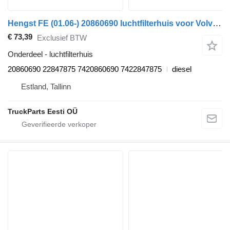
Hengst FE (01.06-) 20860690 luchtfilterhuis voor Volvo FL, FE (2005-2014) trekker
€ 73,39
Exclusief BTW
Onderdeel - luchtfilterhuis
20860690 22847875 7420860690 7422847875
diesel
Estland, Tallinn
TruckParts Eesti OÜ