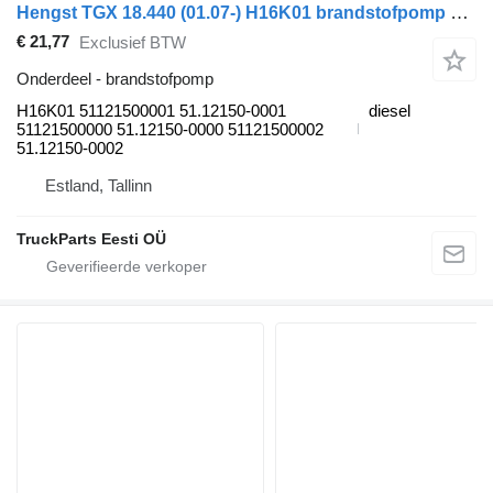
Hengst TGX 18.440 (01.07-) H16K01 brandstofpomp voor MAN TGL, TGM, TGS, TGX (2005-2021) vrachtwagen
€ 21,77
Exclusief BTW
Onderdeel - brandstofpomp
H16K01 51121500001 51.12150-0001
diesel
51121500000 51.12150-0000 51121500002
51.12150-0002
Estland, Tallinn
TruckParts Eesti OÜ