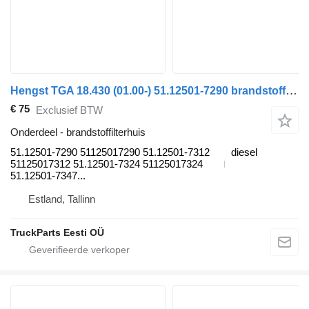
Hengst TGA 18.430 (01.00-) 51.12501-7290 brandstoffilterhuis voor MAN 4-series, TGA (1993-2009) trekker
€ 75
Exclusief BTW
Onderdeel - brandstoffilterhuis
51.12501-7290 51125017290 51.12501-7312
diesel
51125017312 51.12501-7324 51125017324
51.12501-7347...
Estland, Tallinn
TruckParts Eesti OÜ