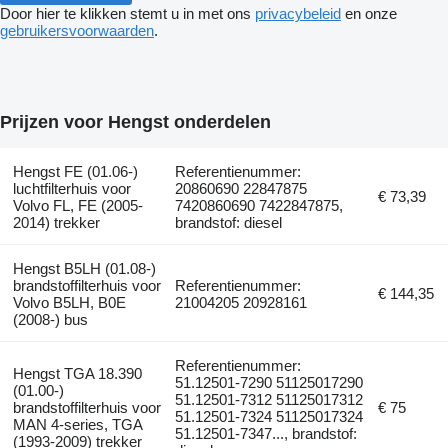
Door hier te klikken stemt u in met ons
privacybeleid
en onze
gebruikersvoorwaarden
.
Prijzen voor Hengst onderdelen
Hengst FE (01.06-)
Referentienummer:
luchtfilterhuis voor
20860690 22847875
€ 73,39
Volvo FL, FE (2005-
7420860690 7422847875,
2014) trekker
brandstof: diesel
Hengst B5LH (01.08-)
brandstoffilterhuis voor
Referentienummer:
€ 144,35
Volvo B5LH, B0E
21004205 20928161
(2008-) bus
Referentienummer:
Hengst TGA 18.390
51.12501-7290 51125017290
(01.00-)
51.12501-7312 51125017312
brandstoffilterhuis voor
€ 75
51.12501-7324 51125017324
MAN 4-series, TGA
51.12501-7347..., brandstof:
(1993-2009) trekker