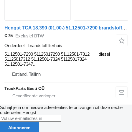
Hengst TGA 18.390 (01.00-) 51.12501-7290 brandstoffilterhuis voor MAN 4-series, TGA (1993-2009) trekker
€ 75
Exclusief BTW
Onderdeel - brandstoffilterhuis
51.12501-7290 51125017290 51.12501-7312
diesel
51125017312 51.12501-7324 51125017324
51.12501-7347...
Estland, Tallinn
TruckParts Eesti OÜ
Schrijf je in om nieuwe advertenties te ontvangen uit deze sectie
onderdelen
Hengst
Abonneren