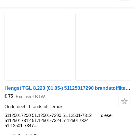
Hengst TGL 8.220 (01.05-) 51125017290 brandstoffilterhuis voor MAN TGL, TGM, TGS, TGX (2005-2021) vrachtwagen
€ 75
Exclusief BTW
Onderdeel - brandstoffilterhuis
51125017290 51.12501-7290 51.12501-7312
diesel
51125017312 51.12501-7324 51125017324
51.12501-7347...