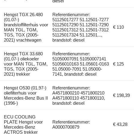
diesel
Hengst TGX 26.480
Referentienummer:
(01.07-)
51125017277 51.12501-7277
brandstoffilterhuis voor
51125017290 51.12501-7290
€ 110
MAN TGL, TGM,
51125017312 51.12501-7312
TGS, TGX (2005-
51125017324 51.12501...,
2021) vrachtwagen
brandstof: diesel
Hengst TGX 33.680
Referentienummer:
(01.07-) oliekoeler
51050007091 51050007141
voor MAN TGL, TGM,
51056010163 51.05601-0163
€ 125
TGS, TGX (2005-
51.05000-7091 51.05000-
2021) trekker
7141, brandstof: diesel
Hengst O530 (01.97-)
Referentienummer:
oliefilterhuis voor
A4571800210 4571800210
€ 198,39
Mercedes-Benz Bus II
A4571800110 4571800110,
(1996-)
brandstof: diesel
ECU COOLING
PLATE Hengst voor
Referentienummer:
€ 43,28
Mercedes-Benz
A0000700879
ACTROS trekker