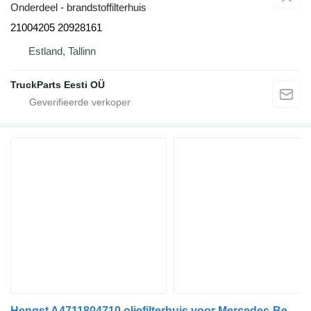
Onderdeel - brandstoffilterhuis
21004205 20928161
Estland, Tallinn
TruckParts Eesti OÜ
Hengst A4711804710 oliefilterhuis voor Mercedes-Benz Actros MP4 Antos Arocs (2012-) trekker