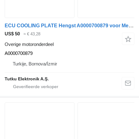
ECU COOLING PLATE Hengst A0000700879 voor Mercedes-Benz ACTROS trekker
US$ 50
≈ € 43,28
Overige motoronderdeel
A0000700879
Turkije, Bornova/İzmir
Tutku Elektronik A.Ş.