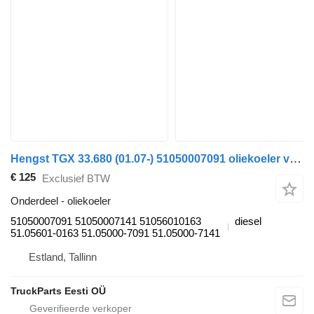
Hengst TGX 33.680 (01.07-) 51050007091 oliekoeler voor MAN TGL, TGM, TGS, TGX (2005-2021) trekker
€ 125
Exclusief BTW
Onderdeel - oliekoeler
51050007091 51050007141 51056010163
diesel
51.05601-0163 51.05000-7091 51.05000-7141
Estland, Tallinn
TruckParts Eesti OÜ