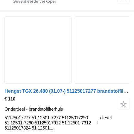
Hengst TGX 26.480 (01.07-) 51125017277 brandstoffilterhuis voor MAN TGL, TGM, TGS, TGX (2005-2021) vrachtwagen
€ 110
Onderdeel - brandstoffilterhuis
51125017277 51.12501-7277 51125017290
diesel
51.12501-7290 51125017312 51.12501-7312
51125017324 51.12501...