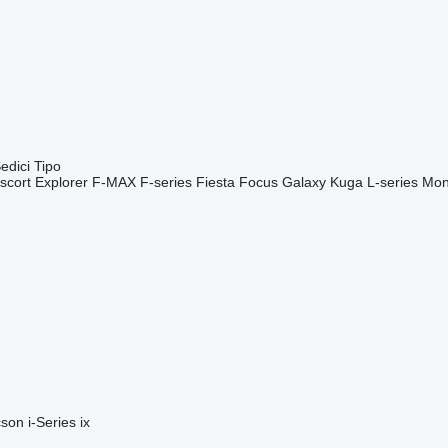
edici
Tipo
scort
Explorer
F-MAX
F-series
Fiesta
Focus
Galaxy
Kuga
L-series
Mon
cson
i-Series
ix