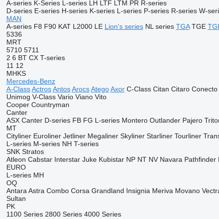
A-series
K-Series
L-series
LH
LTF
LTM
PR
R-series
D-series
E-series
H-series
K-series
L-series
P-series
R-series
W-ser
MAN
A-series
F8
F90
KAT
L2000
LE
Lion's series
NL series
TGA
TGE
TG
5336
MRT
5710
5711
2
6
BT
CX
T-series
11
12
MHKS
Mercedes-Benz
A-Class
Actros
Antos
Arocs
Atego
Axor
C-Class
Citan
Citaro
Conecto
Unimog
V-Class
Vario
Viano
Vito
Cooper
Countryman
Canter
ASX
Canter
D-series
FB
FG
L-series
Montero
Outlander
Pajero
Trito
MT
Cityliner
Euroliner
Jetliner
Megaliner
Skyliner
Starliner
Tourliner
Trans
L-series
M-series
NH
T-series
SNK
Stratos
Atleon
Cabstar
Interstar
Juke
Kubistar
NP
NT
NV
Navara
Pathfinder
EURO
L-series
MH
OQ
Antara
Astra
Combo
Corsa
Grandland
Insignia
Meriva
Movano
Vectr
Sultan
PK
1100 Series
2800 Series
4000 Series