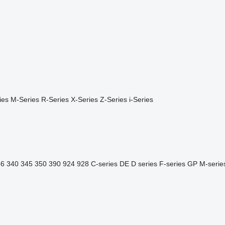
ies
M-Series
R-Series
X-Series
Z-Series
i-Series
36
340
345
350
390
924
928
C-series
DE
D series
F-series
GP
M-serie