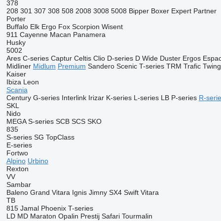
378
208
301
307
308
508
2008
3008
5008
Bipper
Boxer
Expert
Partner
Porter
Buffalo
Elk
Ergo
Fox
Scorpion
Wisent
911
Cayenne
Macan
Panamera
Husky
5002
Ares
C-series
Captur
Celtis
Clio
D-series
D Wide
Duster
Ergos
Espa
Midliner
Midlum
Premium
Sandero
Scenic
T-series
TRM
Trafic
Twin
Kaiser
Ibiza
Leon
Scania
Century
G-series
Interlink
Irizar
K-series
L-series
LB
P-series
R-seri
SKL
Nido
MEGA
S-series
SCB
SCS
SKO
835
S-series
SG
TopClass
E-series
Fortwo
Alpino
Urbino
Rexton
VV
Sambar
Baleno
Grand Vitara
Ignis
Jimny
SX4
Swift
Vitara
TB
815
Jamal
Phoenix
T-series
LD
MD
Maraton
Opalin
Prestij
Safari
Tourmalin