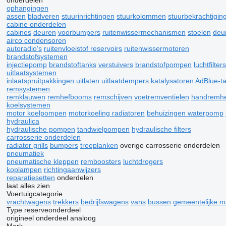
onderdelen
ophangingen
assen
bladveren
stuurinrichtingen
stuurkolommen
stuurbekrachtigin
cabine onderdelen
cabines
deuren
voorbumpers
ruitenwissermechanismen
stoelen
deu
airco condensoren
autoradio's
ruitenvloeistof reservoirs
ruitenwissermotoren
brandstofsystemen
injectiepomp
brandstoftanks
verstuivers
brandstofpompen
luchtfilters
uitlaatsystemen
inlaatspruitpakkingen
uitlaten
uitlaatdempers
katalysatoren
AdBlue-t
remsystemen
remklauwen
remhefbooms
remschijven
voetremventielen
handremhe
koelsystemen
motor koelpompen
motorkoeling radiatoren
behuizingen waterpomp
hydraulica
hydraulische pompen
tandwielpompen
hydraulische filters
carrosserie onderdelen
radiator grills
bumpers
treeplanken
overige carrosserie onderdelen
pneumatiek
pneumatische kleppen
remboosters
luchtdrogers
koplampen
richtingaanwijzers
reparatiesetten
onderdelen
laat alles zien
Voertuigcategorie
vrachtwagens
trekkers
bedrijfswagens
vans
bussen
gemeentelijke m
Type reserveonderdeel
origineel onderdeel
analoog