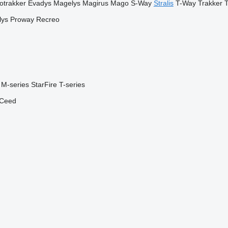
otrakker
Evadys
Magelys
Magirus
Mago
S-Way
Stralis
T-Way
Trakker
T
lys
Proway
Recreo
M-series
StarFire
T-series
Ceed