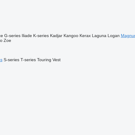
ce
G-series
Iliade
K-series
Kadjar
Kangoo
Kerax
Laguna
Logan
Magnu
go
Zoe
es
S-series
T-series
Touring
Vest