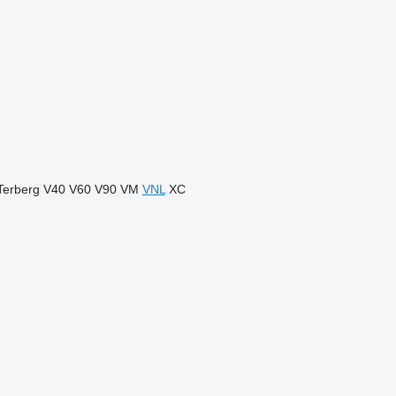
Terberg
V40
V60
V90
VM
VNL
XC