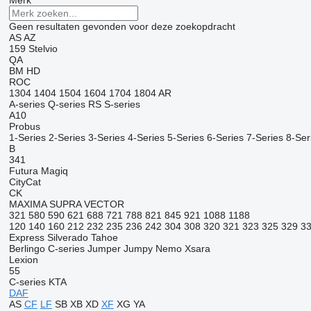
Merk
Geen resultaten gevonden voor deze zoekopdracht
AS
AZ
159
Stelvio
QA
BM
HD
ROC
1304
1404
1504
1604
1704
1804
AR
A-series
Q-series
RS
S-series
A10
Probus
1-Series
2-Series
3-Series
4-Series
5-Series
6-Series
7-Series
8-Ser
B
341
Futura
Magiq
CityCat
CK
MAXIMA
SUPRA
VECTOR
321
580
590
621
688
721
788
821
845
921
1088
1188
120
140
160
212
232
235
236
242
304
308
320
321
323
325
329
3
Express
Silverado
Tahoe
Berlingo
C-series
Jumper
Jumpy
Nemo
Xsara
Lexion
55
C-series
KTA
DAF
AS
CF
LF
SB
XB
XD
XF
XG
YA