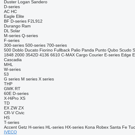
Duster
Logan
Sandero
D-series
AC
HC
Eagle
Elite
BF
D-series
F2L912
Durango
Ram
DL
Solar
M-series
Q-series
F-series
300-series
500-series
700-series
500
Doblo
Ducato
Fiorino
Fullback
Palio
Panda
Punto
Qubo
Scudo
S
1848
2000
3542D
4136
6610
C-MAX
Cargo
Courier
E-series
Edge
E
Cascadia
MHL
W-series
53
G series
M series
X series
THP
GMK
RT
60E
D-series
X-HiPro
XS
TD
EX
ZW
ZX
CR-V
Civic
HS
T-series
Accent
Getz
H-series
HL-series
HX-series
Kona
Robex
Santa Fe
Tu
IVECO