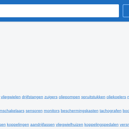
vliegwielen
drijfstangen
zuigers
oliepompen
spruitstukken
oliekoelers
omschakelaars
sensoren
monitors
beschermingskasten
tachografen
bo
sen
koppelingen
aandrijfassen
vliegwielhuizen
koppelingspedalen
vers