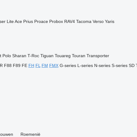
ser
Lite Ace
Prius
Proace
Probox
RAV4
Tacoma
Verso
Yaris
t
Polo
Sharan
T-Roc
Tiguan
Touareg
Touran
Transporter
R
F88
F89
FE
FH
FL
FM
FMX
G-series
L-series
N-series
S-series
SD
itouwen
Roemenië