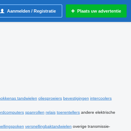
Aanmelden / Registratie
Plaats uw advertentie
nokkenas tandwielen
oliesproeiers
bevestigingen
intercoolers
ordcomputers
spanrollen
relais
toerentellers
andere elektrische
nellingspoken
versnellingbaktandwielen
overige transmissie-