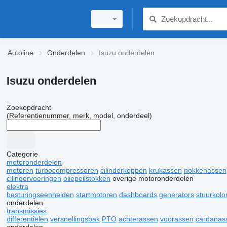
Autoline
Onderdelen
Isuzu onderdelen
Isuzu onderdelen
Zoekopdracht
(Referentienummer, merk, model, onderdeel)
Categorie
motoronderdelen
motoren
turbocompressoren
cilinderkoppen
krukassen
nokkenassen
cilindervoeringen
oliepeilstokken
overige motoronderdelen
elektra
besturingseenheiden
startmotoren
dashboards
generators
stuurkol
onderdelen
transmissies
differentiëlen
versnellingsbak
PTO
achterassen
voorassen
cardanas