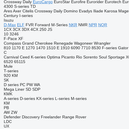
Crossway
Daily
EuroCargo
EuroStar
Eurofire
Eurorider
Eurotech
Eur
4300
S-series
TD
Ares
Axer
Citelis
Crossway
Daily
Domino
Evadys
Iliade
Karosa
Mage
Century
I-series
Isuzu
D-Max
ELF
FVR
Forward
M-Series
NKR
NMR
NPR
NQR
1CX
3CX
3DX
4CX
250
JS
10
3246
F-Pace
XF
Compass
Grand Cherokee
Renegade
Wagoneer
Wrangler
810
1170 E
1270
1470
1510 E
1910
6090
7710
8530
F-series
Gator
C
Carnival
Ceed
K-series
Optima
Picanto
Rio
Sorento
Soul
Sportage
X
6520
65115
Mule
T-series
920
KM
SK
D series
PC
PW
WA
Mega Liner
SD
SDP
KMK
A-series
D-series
KX-series
L-series
M-series
KM
PB
AW
ZW
Defender
Discovery
Freelander
Range Rover
LDC
UX