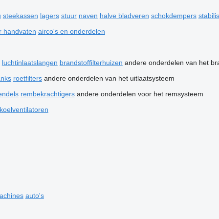
g
steekassen
lagers
stuur
naven
halve bladveren
schokdempers
stabil
r handvaten
airco's en onderdelen
luchtinlaatslangen
brandstoffilterhuizen
andere onderdelen van het br
anks
roetfilters
andere onderdelen van het uitlaatsysteem
ndels
rembekrachtigers
andere onderdelen voor het remsysteem
koelventilatoren
achines
auto's