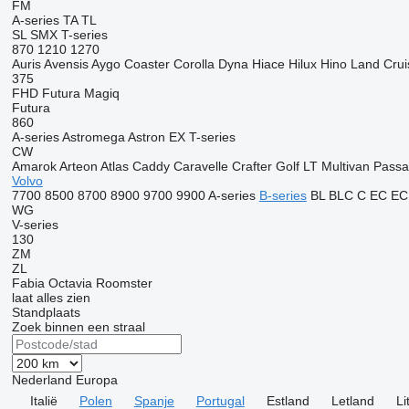
FM
A-series
TA
TL
SL
SMX
T-series
870
1210
1270
Auris
Avensis
Aygo
Coaster
Corolla
Dyna
Hiace
Hilux
Hino
Land Crui
375
FHD
Futura
Magiq
Futura
860
A-series
Astromega
Astron
EX
T-series
CW
Amarok
Arteon
Atlas
Caddy
Caravelle
Crafter
Golf
LT
Multivan
Passa
Volvo
7700
8500
8700
8900
9700
9900
A-series
B-series
BL
BLC
C
EC
EC
WG
V-series
130
ZM
ZL
Fabia
Octavia
Roomster
laat alles zien
Standplaats
Zoek binnen een straal
Nederland
Europa
Italië
Polen
Spanje
Portugal
Estland
Letland
L