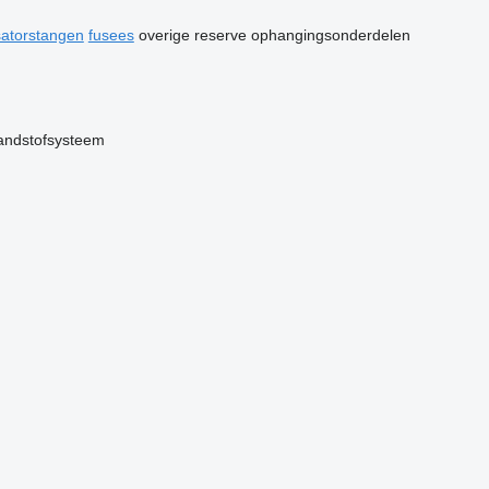
isatorstangen
fusees
overige reserve ophangingsonderdelen
andstofsysteem