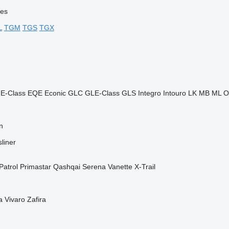
ies
L
TGM
TGS
TGX
E-Class
EQE
Econic
GLC
GLE-Class
GLS
Integro
Intouro
LK
MB
ML
O
n
liner
Patrol
Primastar
Qashqai
Serena
Vanette
X-Trail
a
Vivaro
Zafira