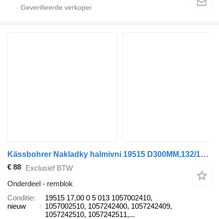
Kässbohrer Nakladky halmivni 19515 D300MM,132/127*200*16.3 (2REM) TEXTAR remblok voor Kässbohrer aanhanger
€ 88
Exclusief BTW
Onderdeel - remblok
Conditie
19515 17,00 0 5 013 1057002410,
nieuw
1057002510, 1057242400, 1057242409,
1057242510, 1057242511,...