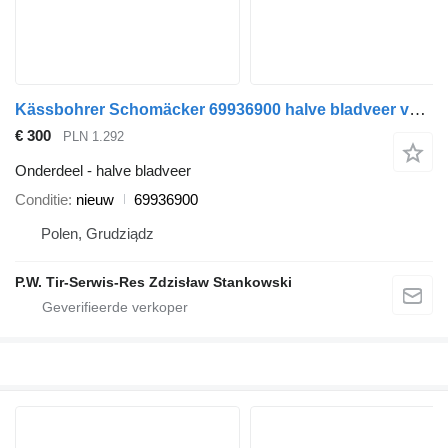
Kässbohrer Schomäcker 69936900 halve bladveer voor oplegger
€ 300
PLN 1.292
Onderdeel - halve bladveer
Conditie
nieuw
69936900
Polen, Grudziądz
P.W. Tir-Serwis-Res Zdzisław Stankowski