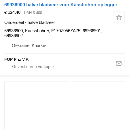
69936900 halve bladveer voor Kässbohrer oplegger
€ 124,40
UAH 6.400
Onderdeel - halve bladveer
69936900, Kaessbohrer, F170Z056ZA75, 69936901,
69936902
Oekraïne, Kharkiv
FOP Priz V.P.