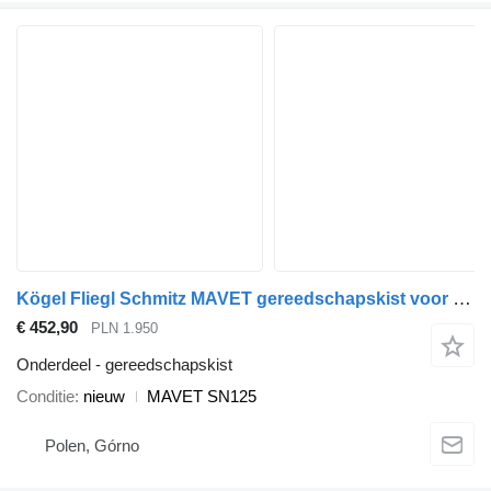
Kögel Fliegl Schmitz MAVET gereedschapskist voor Kässbohrer KRONE oplegger
€ 452,90
PLN 1.950
Onderdeel - gereedschapskist
Conditie
nieuw
MAVET SN125
Polen, Górno