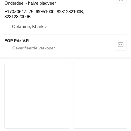
Onderdeel - halve bladveer
F170Z064ZL75, 69951000, 8231282100B,
8231282000B
Oekraïne, Kharkiv
FOP Priz V.P.