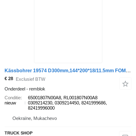
Kässbohrer 19574 D300mm,144*200*18/11.5mm FOMAR / ROULUNDS 65001807N00A8 remblok voor Kässbohrer BPW aanhanger
€ 28
Exclusief BTW
Onderdeel - remblok
Conditie
65001807N00A8, RL001807N00A8
nieuw
0309214230, 0309214450, 8241999686,
82419996000
Oekraïne, Mukachevo
TRUCK SHOP