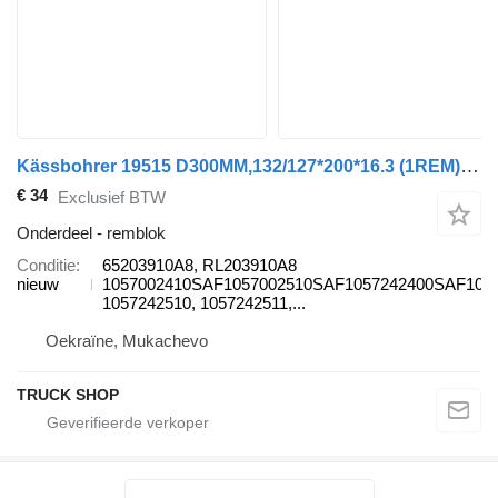
Kässbohrer 19515 D300MM,132/127*200*16.3 (1REM) FOMAR / ROULUNDS 65203910A8 remblok voor Kässbohrer SAF-JUMBO aanhanger
€ 34
Exclusief BTW
Onderdeel - remblok
Conditie
65203910A8, RL203910A8
nieuw
1057002410SAF1057002510SAF1057242400SAF1057
1057242510, 1057242511,...
Oekraïne, Mukachevo
TRUCK SHOP