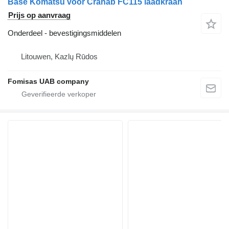
Base Komatsu voor Cranab FC115 laadkraan
Prijs op aanvraag
Onderdeel - bevestigingsmiddelen
Litouwen, Kazlų Rūdos
Fomisas UAB company