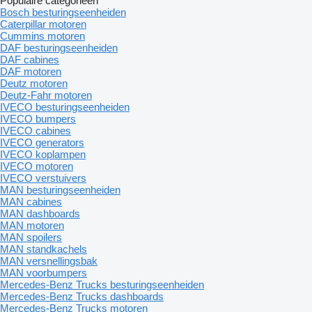
Populaire categorieën
Bosch besturingseenheiden
Caterpillar motoren
Cummins motoren
DAF besturingseenheiden
DAF cabines
DAF motoren
Deutz motoren
Deutz-Fahr motoren
IVECO besturingseenheiden
IVECO bumpers
IVECO cabines
IVECO generators
IVECO koplampen
IVECO motoren
IVECO verstuivers
MAN besturingseenheiden
MAN cabines
MAN dashboards
MAN motoren
MAN spoilers
MAN standkachels
MAN versnellingsbak
MAN voorbumpers
Mercedes-Benz Trucks besturingseenheiden
Mercedes-Benz Trucks dashboards
Mercedes-Benz Trucks motoren