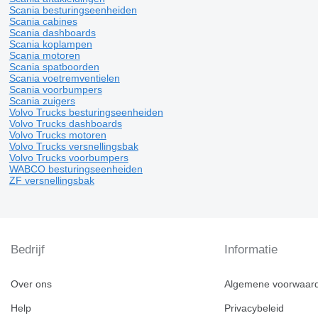
Scania besturingseenheiden
Scania cabines
Scania dashboards
Scania koplampen
Scania motoren
Scania spatboorden
Scania voetremventielen
Scania voorbumpers
Scania zuigers
Volvo Trucks besturingseenheiden
Volvo Trucks dashboards
Volvo Trucks motoren
Volvo Trucks versnellingsbak
Volvo Trucks voorbumpers
WABCO besturingseenheiden
ZF versnellingsbak
Bedrijf
Informatie
Over ons
Algemene voorwaar
Help
Privacybeleid