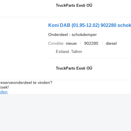
TruckParts Eesti OÜ
Koni DAB (01.95-12.02) 902280 schok
Onderdeel - schokdemper
Conditie
nieuw
902280
diesel
Estland, Tallinn
TruckParts Eesti OÜ
 reserveonderdeel te vinden?
zoek!
llen