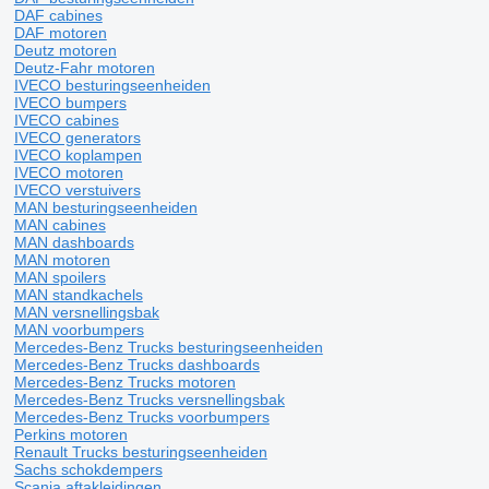
DAF cabines
DAF motoren
Deutz motoren
Deutz-Fahr motoren
IVECO besturingseenheiden
IVECO bumpers
IVECO cabines
IVECO generators
IVECO koplampen
IVECO motoren
IVECO verstuivers
MAN besturingseenheiden
MAN cabines
MAN dashboards
MAN motoren
MAN spoilers
MAN standkachels
MAN versnellingsbak
MAN voorbumpers
Mercedes-Benz Trucks besturingseenheiden
Mercedes-Benz Trucks dashboards
Mercedes-Benz Trucks motoren
Mercedes-Benz Trucks versnellingsbak
Mercedes-Benz Trucks voorbumpers
Perkins motoren
Renault Trucks besturingseenheiden
Sachs schokdempers
Scania aftakleidingen