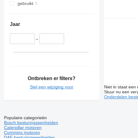
Zoe
gebruikt
Jaar
–
Ontbreken er filters?
Stel een wijziging voor
Niet in staat een
Stuur nu een ver
Onderdelen beste
Populaire categorieën
Bosch besturingseenheiden
Caterpillar motoren
Cummins motoren
DAF besturingseenheiden