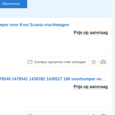
Abonneren
umper voor Koni Scania vrachtwagen
Prijs op aanvraag
Contact opnemen met verkoper
Koni Amortizor față stânga Scania 1478540 1478541 1438392 1438527 186 voorbumper voor Koni 1478540 1478541 1438392 1438527 1861119 vrachtwagen
Prijs op aanvraag