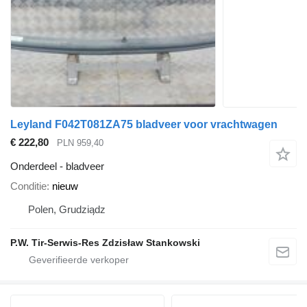
Leyland F042T081ZA75 bladveer voor vrachtwagen
€ 222,80
PLN 959,40
Onderdeel - bladveer
Conditie
nieuw
Polen, Grudziądz
P.W. Tir-Serwis-Res Zdzisław Stankowski