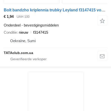
Bolt bandzho kriplennia trubky Leyland f3147415 voor BAZ A08123.10 bus
€ 1,94
UAH 100
Onderdeel - bevestigingsmiddelen
Conditie
nieuw
f3147415
Oekraïne, Sumi
TATAclub.com.ua