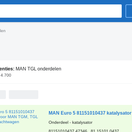
len
enties:
MAN TGL onderdelen
 4.700
MAN Euro 5 81151010437 katalysato
Onderdeel - katalysator
81151010437 47346 , 81.15101.0437