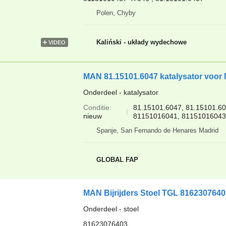
Polen, Chyby
Kaliński - układy wydechowe
VIDEO
MAN 81.15101.6047 katalysator voo
Onderdeel - katalysator
Conditie
81.15101.6047, 81.15101.6
nieuw
81151016041, 8115101604
Spanje, San Fernando de Henares Madrid
GLOBAL FAP
MAN Bijrijders Stoel TGL 816230764
Onderdeel - stoel
81623076403