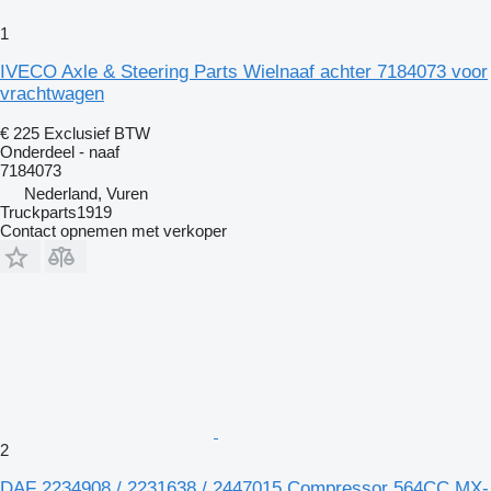
1
IVECO Axle & Steering Parts Wielnaaf achter 7184073 voor
vrachtwagen
€ 225
Exclusief BTW
Onderdeel - naaf
7184073
Nederland, Vuren
Truckparts1919
Contact opnemen met verkoper
2
DAF 2234908 / 2231638 / 2447015 Compressor 564CC MX-