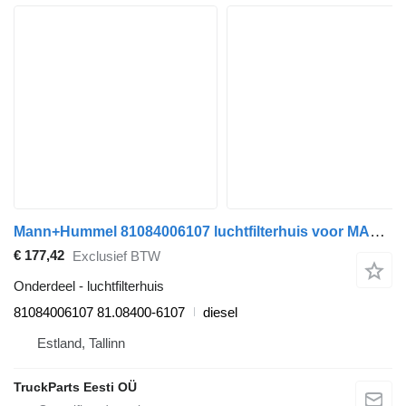
Mann+Hummel 81084006107 luchtfilterhuis voor MAN TGL, TGM, TGS, TGX 26.440 trekker
€ 177,42
Exclusief BTW
Onderdeel - luchtfilterhuis
81084006107 81.08400-6107
diesel
Estland, Tallinn
TruckParts Eesti OÜ