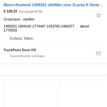
Mann+Hummel 1489201 oliefilter voor Scania K-Series (2016-) vrachtwagen
€ 128,23
Exclusief BTW
Onderdeel - oliefilter
1489201 2304242 1774447 1433765 1484377
diesel
1776593
Estland, Tallinn
TruckParts Eesti OÜ