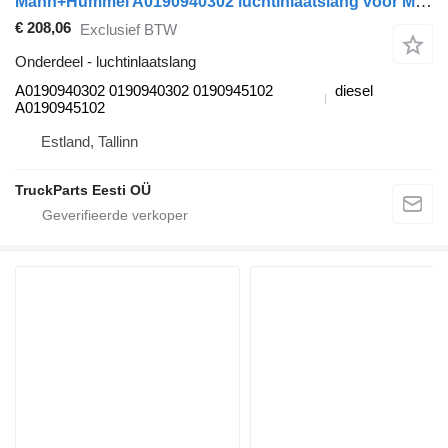
Mann+Hummel A0190940302 luchtinlaatslang voor Mercedes-Benz Actros MP5 (01.19-) trekker
€ 208,06
Exclusief BTW
Onderdeel - luchtinlaatslang
A0190940302 0190940302 0190945102
diesel
A0190945102
Estland, Tallinn
TruckParts Eesti OÜ