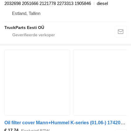
2032698 2051666 2121778 2273313 1905846
diesel
Estland, Tallinn
TruckParts Eesti OÜ
Oil filter cover Mann+Hummel K-series (01.06-) 1742035 voor Scania K,N,F-series bus (2006-)
€ 17,74
Exclusief BTW