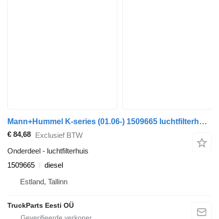
Mann+Hummel K-series (01.06-) 1509665 luchtfilterhuis voor Scania K,N,F-series bus (2006-)
€ 84,68
Exclusief BTW
Onderdeel - luchtfilterhuis
1509665
diesel
Estland, Tallinn
TruckParts Eesti OÜ