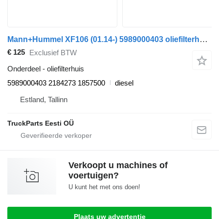
Mann+Hummel XF106 (01.14-) 5989000403 oliefilterhuis voor DAF XF106 (2014-) trekker
€ 125
Exclusief BTW
Onderdeel - oliefilterhuis
5989000403 2184273 1857500
diesel
Estland, Tallinn
TruckParts Eesti OÜ
Verkoopt u machines of
voertuigen?
U kunt het met ons doen!
Plaats uw advertentie