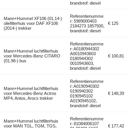
brandstof: diesel
Referentienumme
Mann+Hummel XF106 (01.14-)
r: 5989000403
oliefilterhuis voor DAF XF106
€ 125
2184273 1857500,
(2014-) trekker
brandstof: diesel
Referentienumme
r: A0180944302
Mann+Hummel luchtfilterhuis
A0010943603
voor Mercedes-Benz CITARO
€ 100,81
0180944302
(01.98-) bus
0010943603,
brandstof: diesel
Referentienumme
r: A0190940302
Mann+Hummel luchtfilterhuis
0190940302
voor Mercedes-Benz Actros
€ 148,39
0190945102
MP4, Antos, Arocs trekker
A0190945102,
brandstof: diesel
Referentienumme
Mann+Hummel luchtfilterhuis
r: 81084006107
voor MAN TGL, TGM, TGS,
€ 177,42