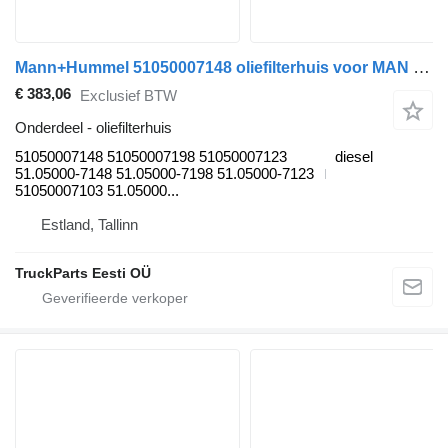
Mann+Hummel 51050007148 oliefilterhuis voor MAN TGL, TGM, TGS, TGX (2005-2021) trekker
€ 383,06
Exclusief BTW
Onderdeel - oliefilterhuis
51050007148 51050007198 51050007123
diesel
51.05000-7148 51.05000-7198 51.05000-7123
51050007103 51.05000...
Estland, Tallinn
TruckParts Eesti OÜ