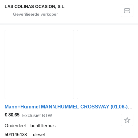
LAS COLINAS OCASION, S.L.
Mann+Hummel MANN,HUMMEL CROSSWAY (01.06-) 504146433 luchtfilterhuis voor Irisbus Arway, Crossway, Crealis, Magelys, Proway, Daily Tourys (2006-)
€ 80,65
Exclusief BTW
Onderdeel - luchtfilterhuis
504146433
diesel