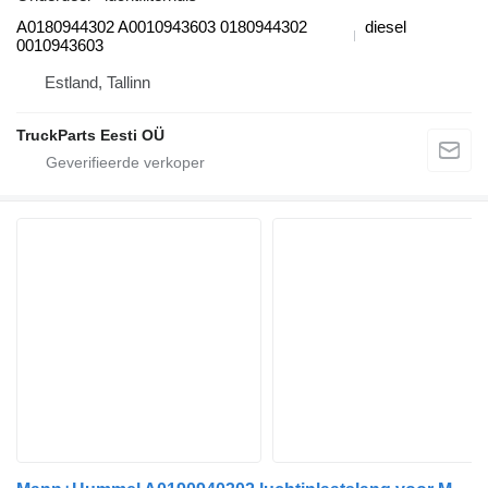
A0180944302 A0010943603 0180944302
diesel
0010943603
Estland, Tallinn
TruckParts Eesti OÜ