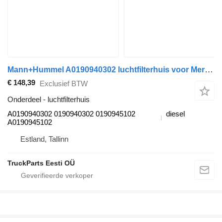
Mann+Hummel A0190940302 luchtfilterhuis voor Mercedes-Benz Actros MP4, Antos, Arocs trekker
€ 148,39
Exclusief BTW
Onderdeel - luchtfilterhuis
A0190940302 0190940302 0190945102
diesel
A0190945102
Estland, Tallinn
TruckParts Eesti OÜ