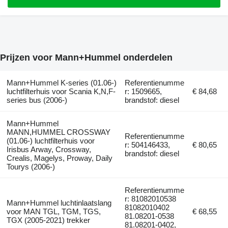
Prijzen voor Mann+Hummel onderdelen
Mann+Hummel K-series (01.06-)
Referentienumme
luchtfilterhuis voor Scania K,N,F-
r: 1509665,
€ 84,68
series bus (2006-)
brandstof: diesel
Mann+Hummel
MANN,HUMMEL CROSSWAY
Referentienumme
(01.06-) luchtfilterhuis voor
r: 504146433,
€ 80,65
Irisbus Arway, Crossway,
brandstof: diesel
Crealis, Magelys, Proway, Daily
Tourys (2006-)
Referentienumme
r: 81082010538
Mann+Hummel luchtinlaatslang
81082010402
voor MAN TGL, TGM, TGS,
€ 68,55
81.08201-0538
TGX (2005-2021) trekker
81.08201-0402,