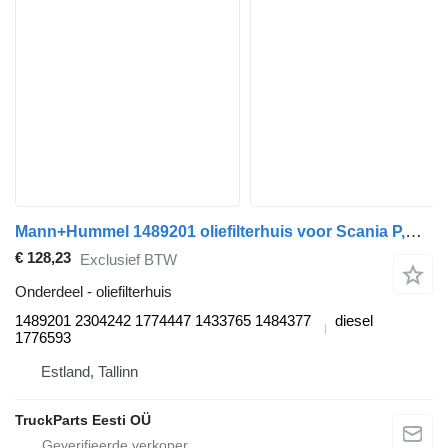
Mann+Hummel 1489201 oliefilterhuis voor Scania P,G,R,T-series (2004-2017) trekker
€ 128,23
Exclusief BTW
Onderdeel - oliefilterhuis
1489201 2304242 1774447 1433765 1484377
diesel
1776593
Estland, Tallinn
TruckParts Eesti OÜ