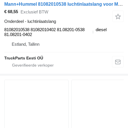
Mann+Hummel 81082010538 luchtinlaatslang voor MAN TGL, TGM, TGS, TGX (2005-2021) trekker
€ 68,55
Exclusief BTW
Onderdeel - luchtinlaatslang
81082010538 81082010402 81.08201-0538
diesel
81.08201-0402
Estland, Tallinn
TruckParts Eesti OÜ