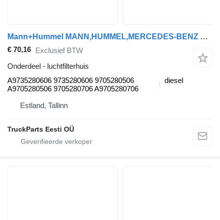
Mann+Hummel MANN,HUMMEL,MERCEDES-BENZ Atego 1018 (01.98-12.04) A9735280606 luchtfilterhuis voor Mercedes-Benz Atego, Atego 2, Atego 3 (1996-) trekker
€ 70,16
Exclusief BTW
Onderdeel - luchtfilterhuis
A9735280606 9735280606 9705280506
diesel
A9705280506 9705280706 A9705280706
Estland, Tallinn
TruckParts Eesti OÜ