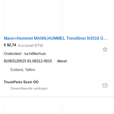
Mann+Hummel MANN,HUMMEL Trendliner N3516 ÜC (01.06-) 81083120015 luchtfilterhuis voor Neoplan Tourliner, Trendliner (2002-) bus
€ 92,74
Exclusief BTW
Onderdeel - luchtfilterhuis
81083120015 81.08312-0015
diesel
Estland, Tallinn
TruckParts Eesti OÜ