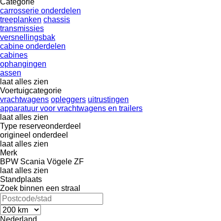
Categorie
carrosserie onderdelen
treeplanken
chassis
transmissies
versnellingsbak
cabine onderdelen
cabines
ophangingen
assen
laat alles zien
Voertuigcategorie
vrachtwagens
opleggers
uitrustingen
apparatuur voor vrachtwagens en trailers
laat alles zien
Type reserveonderdeel
origineel onderdeel
laat alles zien
Merk
BPW
Scania
Vögele
ZF
laat alles zien
Standplaats
Zoek binnen een straal
Nederland