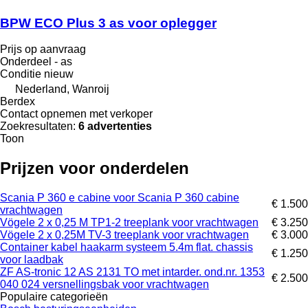
BPW ECO Plus 3 as voor oplegger
Prijs op aanvraag
Onderdeel - as
Conditie
nieuw
Nederland, Wanroij
Berdex
Contact opnemen met verkoper
Zoekresultaten:
6 advertenties
Toon
Prijzen voor onderdelen
Scania P 360 e cabine voor Scania P 360 cabine
€ 1.500
vrachtwagen
Vögele 2 x 0,25 M TP1-2 treeplank voor vrachtwagen
€ 3.250
Vögele 2 x 0,25M TV-3 treeplank voor vrachtwagen
€ 3.000
Container kabel haakarm systeem 5.4m flat. chassis
€ 1.250
voor laadbak
ZF AS-tronic 12 AS 2131 TO met intarder. ond.nr. 1353
€ 2.500
040 024 versnellingsbak voor vrachtwagen
Populaire categorieën