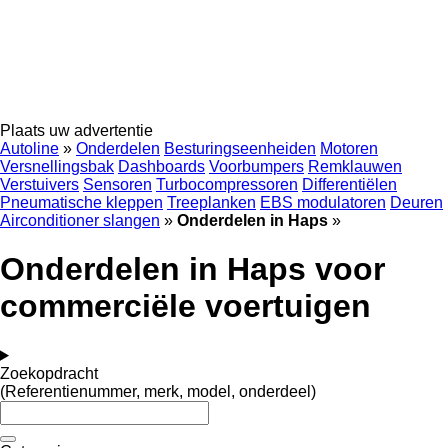
Plaats uw advertentie
Autoline
»
Onderdelen
Besturingseenheiden
Motoren
Versnellingsbak
Dashboards
Voorbumpers
Remklauwen
Verstuivers
Sensoren
Turbocompressoren
Differentiëlen
Pneumatische kleppen
Treeplanken
EBS modulatoren
Deuren
Airconditioner slangen
»
Onderdelen in Haps
»
Onderdelen in Haps voor
commerciële voertuigen
Zoekopdracht
(Referentienummer, merk, model, onderdeel)