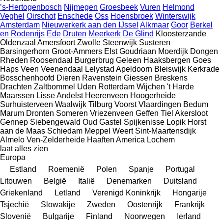
’s-Hertogenbosch
Nijmegen
Groesbeek
Vuren
Helmond
Veghel
Oirschot
Enschede
Oss
Hoensbroek
Winterswijk
Amsterdam
Nieuwerkerk aan den IJssel
Alkmaar
Goor
Berkel
en Rodenrijs
Ede
Druten
Meerkerk
De Glind
Kloosterzande
Oldenzaal
Amersfoort
Zwolle
Steenwijk
Susteren
Barsingerhorn
Groot-Ammers
Elst
Goudriaan
Moerdijk
Dongen
Rheden
Roosendaal
Burgerbrug
Geleen
Haaksbergen
Goes
Haps
Veen
Veenendaal
Lelystad
Apeldoorn
Bleiswijk
Kerkrade
Bosschenhoofd
Dieren
Ravenstein
Giessen
Breskens
Drachten
Zaltbommel
Uden
Rotterdam
Wijchen
't Harde
Maarssen
Lisse
Andelst
Heerenveen
Hoogerheide
Surhuisterveen
Waalwijk
Tilburg
Voorst
Vlaardingen
Bedum
Marum
Dronten
Someren
Vriezenveen
Geffen
Tiel
Akersloot
Gennep
Siebengewald
Oud Gastel
Spijkenisse
Lopik
Horst
aan de Maas
Schiedam
Meppel
Weert
Sint-Maartensdijk
Almelo
Ven-Zelderheide
Haaften
America
Lochem
laat alles zien
Europa
Estland
Roemenië
Polen
Spanje
Portugal
Litouwen
België
Italië
Denemarken
Duitsland
Griekenland
Letland
Verenigd Koninkrijk
Hongarije
Tsjechië
Slowakije
Zweden
Oostenrijk
Frankrijk
Slovenië
Bulgarije
Finland
Noorwegen
Ierland