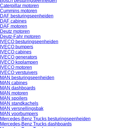
Bosch besturingseenheiden
Caterpillar motoren
Cummins motoren
DAF besturingseenheiden
DAF cabines
DAF motoren
Deutz motoren
Deutz-Fahr motoren
IVECO besturingseenheiden
IVECO bumpers
IVECO cabines
IVECO generators
IVECO koplampen
IVECO motoren
IVECO verstuivers
MAN besturingseenheiden
MAN cabines
MAN dashboards
MAN motoren
MAN spoilers
MAN standkachels
MAN versnellingsbak
MAN voorbumpers
Mercedes-Benz Trucks besturingseenheiden
Mercedes-Benz Trucks dashboards