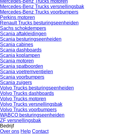
Mercedes-Benz Trucks motoren
Mercedes-Benz Trucks versnellingsbak
Mercedes-Benz Trucks voorbumpers
Perkins motoren
Renault Trucks besturingseenheiden
Sachs schokdempers
Scania aftakleidingen
Scania besturingseenheiden
Scania cabines
Scania dashboards
Scania koplampen
Scania motoren
Scania spatboorden
Scania voetremventielen
Scania voorbumpers
Scania zuigers
Volvo Trucks besturingseenheiden
Volvo Trucks dashboards
Volvo Trucks motoren
Volvo Trucks versnellingsbak
Volvo Trucks voorbumpers
WABCO besturingseenheiden
ZF versnellingsbak
Bedrijf
Over ons
Help
Contact