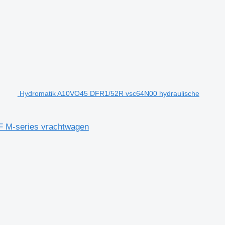
Hydromatik A10VO45 DFR1/52R vsc64N00 hydraulische
 M-series vrachtwagen