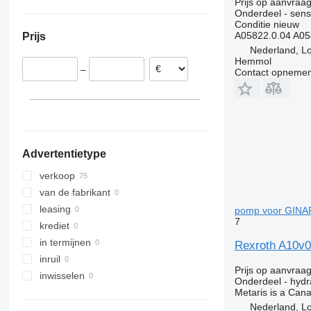
Prijs op aanvraa
Spanje
Oezbekistan
Oekraïne
Onderdeel - sens
Portugal
Japan
Colombia
Conditie
nieuw
A05822.0.04 A05
Prijs
Litouwen
China
Peru
Nederland, L
België
Verenigde Arabische Emiraten
Brazilië
Hemmol
–
Contact opnemen
Italië
Moldavië
Oman
laat alles zien
Chili
Kazachstan
Nigeria
Advertentietype
verkoop
van de fabrikant
leasing
pomp voor GINAF
7
krediet
in termijnen
Rexroth A10v0
inruil
Prijs op aanvraa
inwisselen
Onderdeel - hyd
Metaris is a Can
Nederland, L