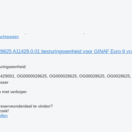
achtwagen
25 A11429.0.01 besturingseenheid voor GINAF Euro 6 vr
g
uringseenheid
11429001, OG0000028625, OG000028625, OG00028625, OG0028625, 
osser
 met verkoper
 reserveonderdeel te vinden?
zoek!
llen