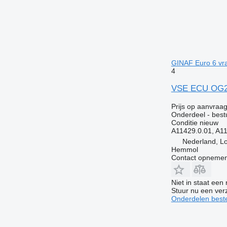
GINAF Euro 6 vr
4
VSE ECU OG286
Prijs op aanvraa
Onderdeel - best
Conditie
nieuw
A11429.0.01, A
Nederland, L
Hemmol
Contact opnemen
Niet in staat een
Stuur nu een ver
Onderdelen beste