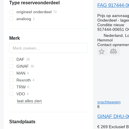
Type reserveonderdeel
FAG 917444-00
origineel onderdeel
Prijs op aanvraa
analoog
Onderdeel - lage
Conditie
nieuw
917444-00651 
Nederland, L
Merk
Hemmol
Contact opnemen
DAF
GINAF
CF
MAN
XF
M series
Rexroth
X series
A-series
TRW
VDO
laat alles zien
vrachtwagen
6
GINAF DHU-063
Standplaats
€ 269
Exclusief 