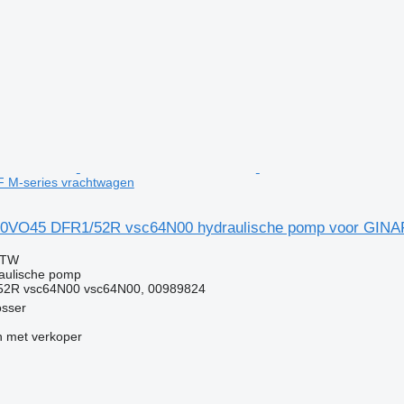
 M-series vrachtwagen
10VO45 DFR1/52R vsc64N00 hydraulische pomp voor GINAF
BTW
raulische pomp
2R vsc64N00 vsc64N00, 00989824
osser
 met verkoper