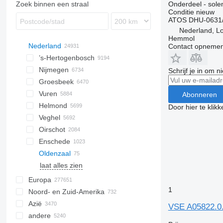
Zoek binnen een straal
Onderdeel - sole
Conditie
nieuw
ATOS DHU-0631/
Nederland, L
Hemmol
Nederland
Contact opnemen
’s-Hertogenbosch
Nijmegen
Schrijf je in om 
Groesbeek
Vuren
Abonneren
Helmond
Door hier te klik
Veghel
Oirschot
Enschede
Oldenzaal
laat alles zien
Europa
1
Noord- en Zuid-Amerika
Estland
Azië
Roemenië
Mexico
VSE A05822.0.
andere
Polen
VS
Turkije