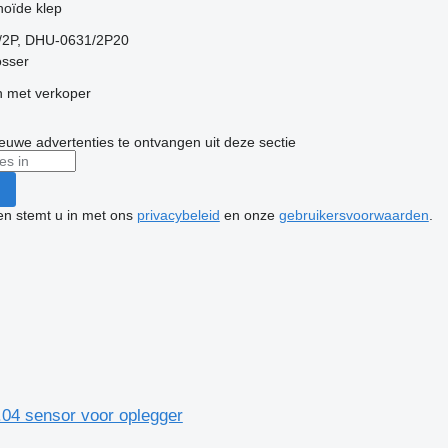
noïde klep
2P, DHU-0631/2P20
osser
 met verkoper
nieuwe advertenties te ontvangen uit deze sectie
ken stemt u in met ons
privacybeleid
en onze
gebruikersvoorwaarden
.
04 sensor voor oplegger