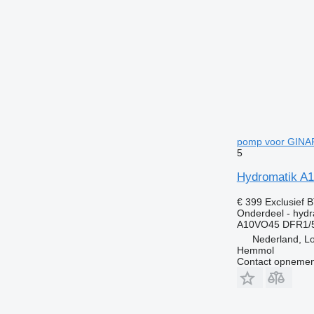
pomp voor GINAF
5
Hydromatik A
€ 399
Exclusief 
Onderdeel - hyd
A10VO45 DFR1/5
Nederland, L
Hemmol
Contact opnemen