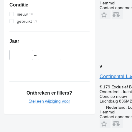
Hemmol
Conditie
Contact opnemen
nieuw
gebruikt
Jaar
–
9
Continental L
€ 179
Exclusief 
Onderdeel - lucht
Ontbreken er filters?
Conditie
nieuw
Stel een wijziging voor
Luchtbalg 836M
Nederland, L
Hemmol
Contact opnemen