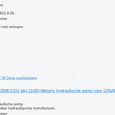
g
or
822.0.05,
osser
 met verkoper
 M-Serie vrachtwagen
28dfr1/31r-pkc11n00 Metaris hydraulische pomp voor GINA
g
raulische pomp
adian hydraulicpump manufacturer.
osser