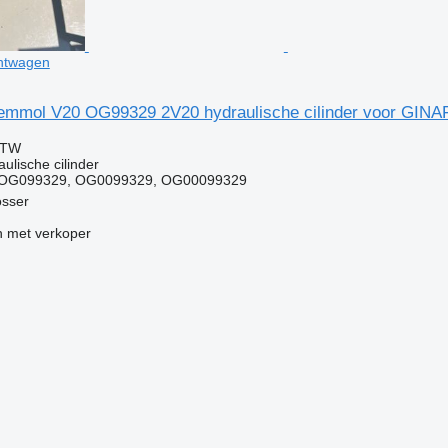
htwagen
mmol V20 OG99329 2V20 hydraulische cilinder voor GINA
BTW
ulische cilinder
 OG099329, OG0099329, OG00099329
osser
 met verkoper