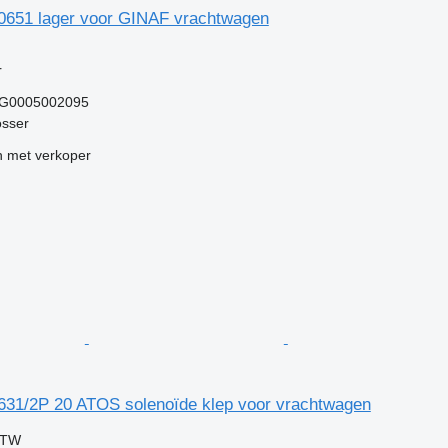
651 lager voor GINAF vrachtwagen
g
r
OG0005002095
osser
 met verkoper
1/2P 20 ATOS solenoïde klep voor vrachtwagen
BTW