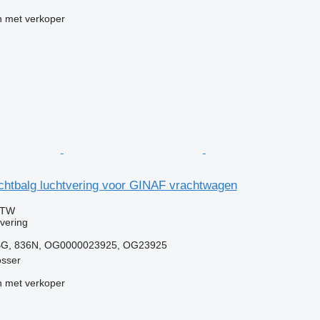
 met verkoper
uchtbalg luchtvering voor GINAF vrachtwagen
BTW
vering
BG, 836N, OG0000023925, OG23925
osser
 met verkoper