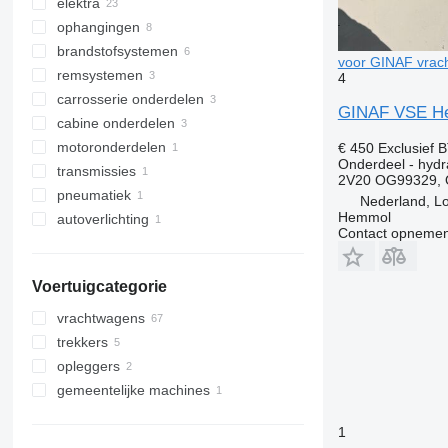
elektra
hydraulische verdelers
ophangingen
hydraulische cilinders
sensoren
brandstofsystemen
hydraulische pompen
besturingseenheiden
luchtveringen
voor GINAF vrac
remsystemen
hydrauliektanks
dashboards
schokdempers
brandstofdruksensoren
4
carrosserie onderdelen
hydraulische filters
accumulatoren
lagers
brandstofpompen
remtrommels
GINAF VSE He
cabine onderdelen
hydraulische accumulatoren
andere elektrische onderdelen
stuurbekrachtigingspompen
brandstoftanks
remcilinder membranen
trekhaken
motoronderdelen
overige reserve
luchtinlaatslangen
andere onderdelen voor het
overige carrosserie onderdelen
auto koelboxen
€ 450
Exclusief 
ophangingsonderdelen
remsysteem
Onderdeel - hydra
transmissies
andere onderdelen van het
cabinekantelpompen
oliekoelers
2V20 OG99329,
brandstofsysteem
pneumatiek
overige transmissie-onderdelen
Nederland, L
Hemmol
autoverlichting
solenoïde klepen
Contact opnemen
koplampen
Voertuigcategorie
vrachtwagens
trekkers
opleggers
gemeentelijke machines
gemeentelijke voertuigen
1
vuilniswagens