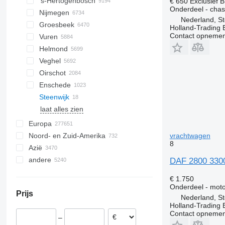
’s-Hertogenbosch
€ 650
Exclusief 
Onderdeel - chas
Nijmegen
Nederland, St
Groesbeek
Holland-Trading 
Contact opnemen
Vuren
Helmond
Veghel
Oirschot
Enschede
Steenwijk
laat alles zien
Europa
vrachtwagen
Noord- en Zuid-Amerika
Estland
8
Azië
Roemenië
Mexico
andere
Polen
VS
Turkije
DAF 2800 3300
Spanje
Oezbekistan
Oekraïne
€ 1.750
Portugal
Japan
Colombia
Onderdeel - moto
Prijs
Litouwen
China
Peru
Nederland, St
Holland-Trading 
België
Verenigde Arabische Emiraten
Brazilië
Contact opnemen
–
Italië
Moldavië