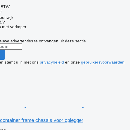
f BTW
r
eenwijk
B.V
 met verkoper
nieuwe advertenties te ontvangen uit deze sectie
ken stemt u in met ons
privacybeleid
en onze
gebruikersvoorwaarden
.
 container frame chassis voor oplegger