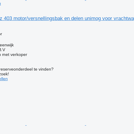
n
 403 motor/versnellingsbak en delen unimog voor vrachtw
g
r
eenwijk
B.V
 met verkoper
 reserveonderdeel te vinden?
zoek!
llen