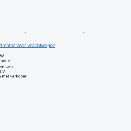
rtmotor voor vrachtwagen
TW
tmotor
eenwijk
B.V
 met verkoper