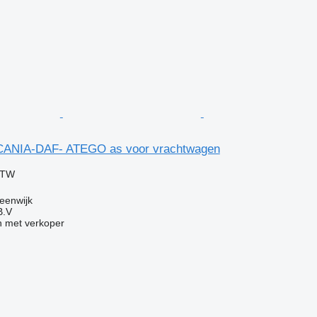
ANIA-DAF- ATEGO as voor vrachtwagen
BTW
eenwijk
B.V
 met verkoper