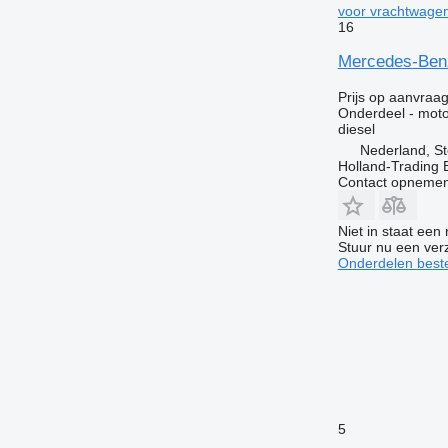
voor vrachtwage
16
Mercedes-Benz
Prijs op aanvraa
Onderdeel - moto
diesel
Nederland, St
Holland-Trading 
Contact opnemen
Niet in staat een
Stuur nu een ver
Onderdelen beste
5