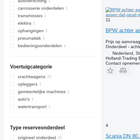
autoverlichting
motoren
carrosserie onderdelen
achterlichten
assen daf-ginaf-
transmissies
chassis
11
elektra
achterassen
BPW achter as
ophangingen
startmotoren
pneumatiek
assen
Prijs op aanvraa
bedieningsonderdelen
remboosters
Onderdeel - acht
Nederland, St
andere werkende delen
Holland-Trading 
Contact opnemen
Voertuigcategorie
vrachtwagens
opleggers
gemeentelijke machines
auto's
gemeentelijke voertuigen
watertransport
4
Type reserveonderdeel
Scania DN 80.
origineel onderdeel