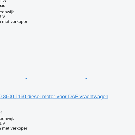
BTW
sis
eenwijk
B.V
 met verkoper
 3600 1160 diesel motor voor DAF vrachtwagen
r
eenwijk
B.V
 met verkoper