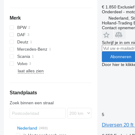
€ 1.850
Exclusie
Onderdeel - moto
Merk
Nederland, St
Holland-Trading 
BPW
Contact opnemen
DAF
Deutz
Schrijf je in om 
Mercedes-Benz
Scania
Unimog
Abonneren
Volvo
Door hier te klik
laat alles zien
Standplaats
Zoek binnen een straal
5
Diversen 20 ft
Nederland