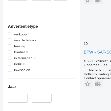
Oman
laat alles zien
Chili
Kazachstan
Nigeria
Advertentietype
verkoop
van de fabrikant
10
leasing
BPW - SAF-SC
krediet
in termijnen
€ 550
Exclusief 
inruil
Onderdeel - as
inwisselen
Nederland, St
Holland-Trading 
Contact opnemen
Jaar
–