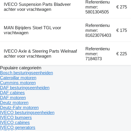
Referentienu
IVECO Suspension Parts Bladveer
mmer:
€ 275
achter voor vrachtwagen
5801304505
Referentienu
MAN Bijrijders Stoel TGL voor
mmer:
€ 175
vrachtwagen
81623076403
Referentienu
IVECO Axle & Steering Parts Wielnaaf
mmer:
€ 225
achter voor vrachtwagen
7184073
Populaire categorieën
Bosch besturingseenheiden
Caterpillar motoren
Cummins motoren
DAF besturingseenheiden
DAF cabines
DAF motoren
Deutz motoren
Deutz-Fahr motoren
IVECO besturingseenheiden
IVECO bumpers
IVECO cabines
IVECO generators