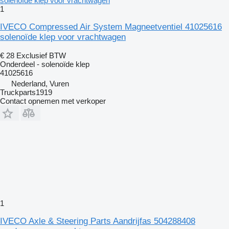
1
IVECO Compressed Air System Magneetventiel 41025616
solenoïde klep voor vrachtwagen
€ 28
Exclusief BTW
Onderdeel - solenoïde klep
41025616
Nederland, Vuren
Truckparts1919
Contact opnemen met verkoper
1
IVECO Axle & Steering Parts Aandrijfas 504288408