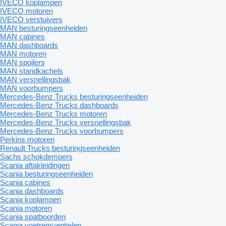
IVECO koplampen
IVECO motoren
IVECO verstuivers
MAN besturingseenheiden
MAN cabines
MAN dashboards
MAN motoren
MAN spoilers
MAN standkachels
MAN versnellingsbak
MAN voorbumpers
Mercedes-Benz Trucks besturingseenheiden
Mercedes-Benz Trucks dashboards
Mercedes-Benz Trucks motoren
Mercedes-Benz Trucks versnellingsbak
Mercedes-Benz Trucks voorbumpers
Perkins motoren
Renault Trucks besturingseenheiden
Sachs schokdempers
Scania aftakleidingen
Scania besturingseenheiden
Scania cabines
Scania dashboards
Scania koplampen
Scania motoren
Scania spatboorden
Scania voetremventielen