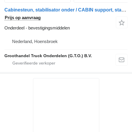
Cabinesteun, stabilisator onder / CABIN support, stabili DAF voor DAF F95, YTZ95, 95XF 530 XF95, 95XF, XF105 vrachtwagen
Prijs op aanvraag
Onderdeel - bevestigingsmiddelen
Nederland, Hoensbroek
Groothandel Truck Onderdelen (G.T.O.) B.V.