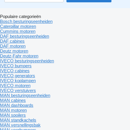
Populaire categorieën
Bosch besturingseenheiden
Caterpillar motoren
Cummins motoren
DAF besturingseenheiden
DAF cabines
DAF motoren
Deutz motoren
Deutz-Fahr motoren
IVECO besturingseenheiden
IVECO bumpers
IVECO cabines
IVECO generators
IVECO koplampen
IVECO motoren
IVECO verstuivers
MAN besturingseenheiden
MAN cabines
MAN dashboards
MAN motoren
MAN spoilers
MAN standkachels
MAN versnellingsbak
MAN voorbumpers