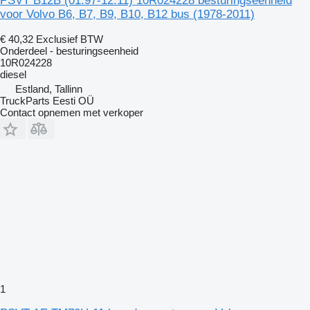
PSVT B12B (01.97-12.11) 10R024228 besturingseenheid
voor Volvo B6, B7, B9, B10, B12 bus (1978-2011)
€ 40,32
Exclusief BTW
Onderdeel - besturingseenheid
10R024228
diesel
Estland, Tallinn
TruckParts Eesti OÜ
Contact opnemen met verkoper
1