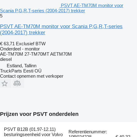
PSVT AE-TM70M monitor voor
Scania P,G,R,T-series (2004-2017) trekker
5
PSVT AE-TM70M monitor voor Scania P,G,R,T-series
(2004-2017) trekker
€ 63,71
Exclusief BTW
Onderdeel - monitor
AE-TM70M 27-TM70MT AETM70M
diesel
Estland, Tallinn
TruckParts Eesti OÜ
Contact opnemen met verkoper
Prijzen voor PSVT onderdelen
PSVT B12B (01.97-12.11)
Referentienummer:
besturingseenheid voor Volvo
10R024228,
€ 40,32