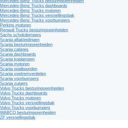
Mercedes-Benz Trucks besturingseenheiden
Mercedes-Benz Trucks dashboards
Mercedes-Benz Trucks motoren
Mercedes-Benz Trucks versnellingsbak
Mercedes-Benz Trucks voorbumpers
Perkins motoren
Renault Trucks besturingseenheiden
Sachs schokdempers
Scania aftakleidingen
Scania besturingseenheiden
Scania cabines
Scania dashboards
Scania koplampen
Scania motoren
Scania spatboorden
Scania voetremventielen
Scania voorbumpers
Scania zuigers
Volvo Trucks besturingseenheiden
Volvo Trucks dashboards
Volvo Trucks motoren
Volvo Trucks versnellingsbak
Volvo Trucks voorbumpers
WABCO besturingseenheiden
ZF versnellingsbak