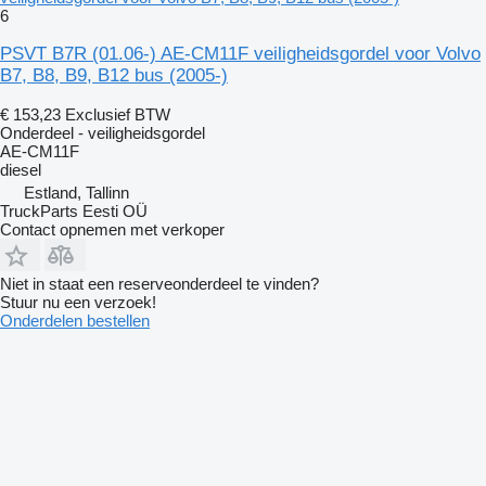
6
PSVT B7R (01.06-) AE-CM11F veiligheidsgordel voor Volvo
B7, B8, B9, B12 bus (2005-)
€ 153,23
Exclusief BTW
Onderdeel - veiligheidsgordel
AE-CM11F
diesel
Estland, Tallinn
TruckParts Eesti OÜ
Contact opnemen met verkoper
Niet in staat een reserveonderdeel te vinden?
Stuur nu een verzoek!
Onderdelen bestellen