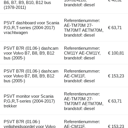
B6, B7, B9, B10, B12 bus
brandstof: diesel
(1978-2011)
Referentienummer:
PSVT dashboard voor Scania
AE-TM70M 27-
P,G,R,T-series (2004-2017)
€ 63,71
TM70MT AETM70M,
vrachtwagen
brandstof: diesel
PSVT B7R (01.06-) dashcam
Referentienummer:
voor Volvo B7, B8, B9, B12
CM11Y AE-CM11Y,
€ 100,81
bus (2005-)
brandstof: diesel
PSVT B7R (01.06-) dashcam
Referentienummer:
voor Volvo B7, B8, B9, B12
AE-CM11F,
€ 153,23
bus (2005-)
brandstof: diesel
Referentienummer:
PSVT monitor voor Scania
AE-TM70M 27-
P,G,R,T-series (2004-2017)
€ 63,71
TM70MT AETM70M,
trekker
brandstof: diesel
PSVT B7R (01.06-)
Referentienummer:
veiligheidsgordel voor Volvo
AE-CM11F,
€ 153,23