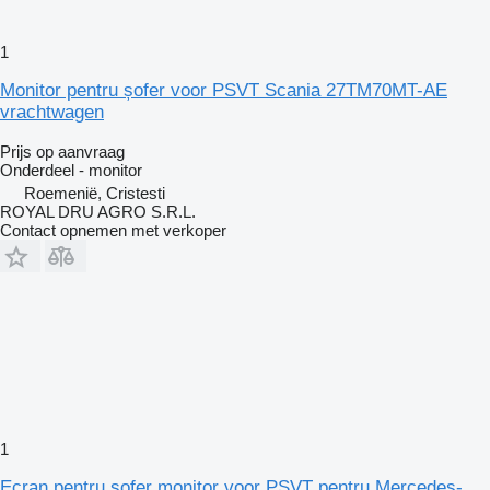
1
Monitor pentru șofer voor PSVT Scania 27TM70MT-AE
vrachtwagen
Prijs op aanvraag
Onderdeel - monitor
Roemenië, Cristesti
ROYAL DRU AGRO S.R.L.
Contact opnemen met verkoper
1
Ecran pentru șofer monitor voor PSVT pentru Mercedes-