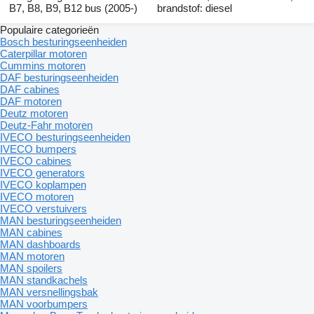
B7, B8, B9, B12 bus (2005-)
brandstof: diesel
Populaire categorieën
Bosch besturingseenheiden
Caterpillar motoren
Cummins motoren
DAF besturingseenheiden
DAF cabines
DAF motoren
Deutz motoren
Deutz-Fahr motoren
IVECO besturingseenheiden
IVECO bumpers
IVECO cabines
IVECO generators
IVECO koplampen
IVECO motoren
IVECO verstuivers
MAN besturingseenheiden
MAN cabines
MAN dashboards
MAN motoren
MAN spoilers
MAN standkachels
MAN versnellingsbak
MAN voorbumpers