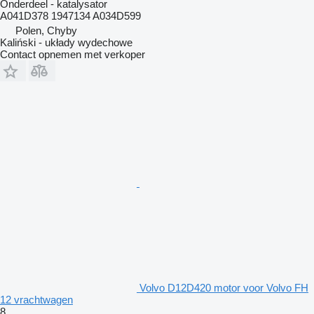
Onderdeel - katalysator
A041D378 1947134 A034D599
Polen, Chyby
Kaliński - układy wydechowe
Contact opnemen met verkoper
Volvo D12D420 motor voor Volvo FH
12 vrachtwagen
8