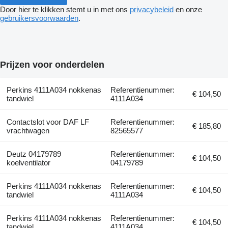
Door hier te klikken stemt u in met ons
privacybeleid
en onze
gebruikersvoorwaarden
.
Prijzen voor onderdelen
Perkins 4111A034 nokkenas
Referentienummer:
€ 104,50
tandwiel
4111A034
Contactslot voor DAF LF
Referentienummer:
€ 185,80
vrachtwagen
82565577
Deutz 04179789
Referentienummer:
€ 104,50
koelventilator
04179789
Perkins 4111A034 nokkenas
Referentienummer:
€ 104,50
tandwiel
4111A034
Perkins 4111A034 nokkenas
Referentienummer:
€ 104,50
tandwiel
4111A034