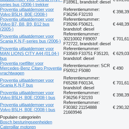
F18961, brandstof: diesel
series bus (2006-) trekker
Proventia uitlaatdemper voor
Referentienummer:
€ 398,39
Volvo B5LH, B0E (2008-)
F36256 F32193
Proventia uitlaatdemper voor
Referentienummer:
Volvo B7, B8, B9, B12 bus
F39266 F50621,
€ 448,39
(2005-)
brandstof: diesel
Referentienummer:
Proventia uitlaatdemper voor
30210002 F89097
€ 701,61
Scania K,N,F-series bus (2006-)
F72722, brandstof: diesel
Proventia uitlaatdemper voor
Referentienummer:
MAN LIONS CITY A44 (01.04-)
F33569 F33751 F35120,
€ 629,03
bus
brandstof: diesel
Proventia roetfilter voor
Referentienummer: SCR
Mercedes-Benz Citaro Proventia
€ 490
F50912 F5080
vrachtwagen
Referentienummer:
Proventia uitlaatdemper voor
F65268 F60134,
€ 701,61
Scania K,N,F bus
brandstof: diesel
Proventia uitlaatdemper voor
Referentienummer:
€ 398,39
Volvo B5LH, B0E (2008-) bus
F36256 F32193
Referentienummer:
Proventia uitlaatdemper voor
F30382 21154888
€ 290,32
Volvo B5LH, B0E (2008-) bus
21669946
Populaire categorieën
Bosch besturingseenheiden
Caterpillar motoren