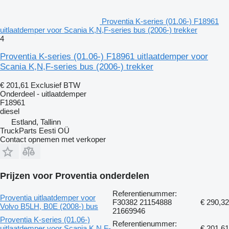
Proventia K-series (01.06-) F18961
uitlaatdemper voor Scania K,N,F-series bus (2006-) trekker
4
Proventia K-series (01.06-) F18961 uitlaatdemper voor
Scania K,N,F-series bus (2006-) trekker
€ 201,61
Exclusief BTW
Onderdeel - uitlaatdemper
F18961
diesel
Estland, Tallinn
TruckParts Eesti OÜ
Contact opnemen met verkoper
Prijzen voor Proventia onderdelen
Referentienummer:
Proventia uitlaatdemper voor
F30382 21154888
€ 290,32
Volvo B5LH, B0E (2008-) bus
21669946
Proventia K-series (01.06-)
Referentienummer:
uitlaatdemper voor Scania K,N,F-
€ 201,61