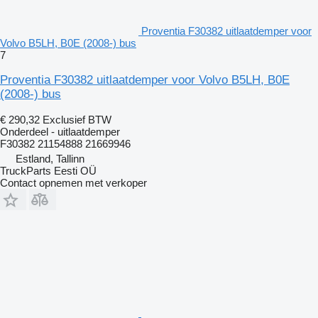
Proventia F30382 uitlaatdemper voor
Volvo B5LH, B0E (2008-) bus
7
Proventia F30382 uitlaatdemper voor Volvo B5LH, B0E
(2008-) bus
€ 290,32
Exclusief BTW
Onderdeel - uitlaatdemper
F30382 21154888 21669946
Estland, Tallinn
TruckParts Eesti OÜ
Contact opnemen met verkoper