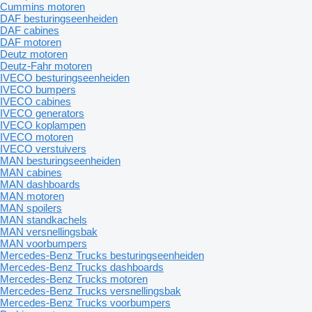
Cummins motoren
DAF besturingseenheiden
DAF cabines
DAF motoren
Deutz motoren
Deutz-Fahr motoren
IVECO besturingseenheiden
IVECO bumpers
IVECO cabines
IVECO generators
IVECO koplampen
IVECO motoren
IVECO verstuivers
MAN besturingseenheiden
MAN cabines
MAN dashboards
MAN motoren
MAN spoilers
MAN standkachels
MAN versnellingsbak
MAN voorbumpers
Mercedes-Benz Trucks besturingseenheiden
Mercedes-Benz Trucks dashboards
Mercedes-Benz Trucks motoren
Mercedes-Benz Trucks versnellingsbak
Mercedes-Benz Trucks voorbumpers