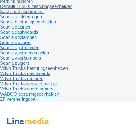
Perkins motoren
Renault Trucks besturingseenheiden
Sachs schokdempers
Scania aftakleidingen
Scania besturingseenheiden
Scania cabines
Scania dashboards
Scania koplampen
Scania motoren
Scania spatboorden
Scania voetremventielen
Scania voorbumpers
Scania zuigers
Volvo Trucks besturingseenheiden
Volvo Trucks dashboards
Volvo Trucks motoren
Volvo Trucks versnellingsbak
Volvo Trucks voorbumpers
WABCO besturingseenheiden
ZF versnellingsbak