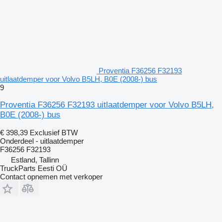
Proventia F36256 F32193
uitlaatdemper voor Volvo B5LH, B0E (2008-) bus
9
Proventia F36256 F32193 uitlaatdemper voor Volvo B5LH,
B0E (2008-) bus
€ 398,39
Exclusief BTW
Onderdeel - uitlaatdemper
F36256 F32193
Estland, Tallinn
TruckParts Eesti OÜ
Contact opnemen met verkoper