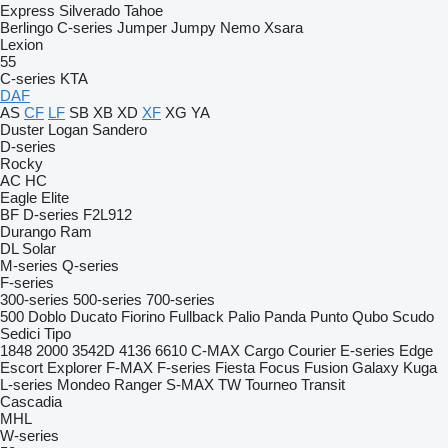
Express
Silverado
Tahoe
Berlingo
C-series
Jumper
Jumpy
Nemo
Xsara
Lexion
55
C-series
KTA
DAF
AS
CF
LF
SB
XB
XD
XF
XG
YA
Duster
Logan
Sandero
D-series
Rocky
AC
HC
Eagle
Elite
BF
D-series
F2L912
Durango
Ram
DL
Solar
M-series
Q-series
F-series
300-series
500-series
700-series
500
Doblo
Ducato
Fiorino
Fullback
Palio
Panda
Punto
Qubo
Scudo
Sedici
Tipo
1848
2000
3542D
4136
6610
C-MAX
Cargo
Courier
E-series
Edge
Escort
Explorer
F-MAX
F-series
Fiesta
Focus
Fusion
Galaxy
Kuga
L-series
Mondeo
Ranger
S-MAX
TW
Tourneo
Transit
Cascadia
MHL
W-series