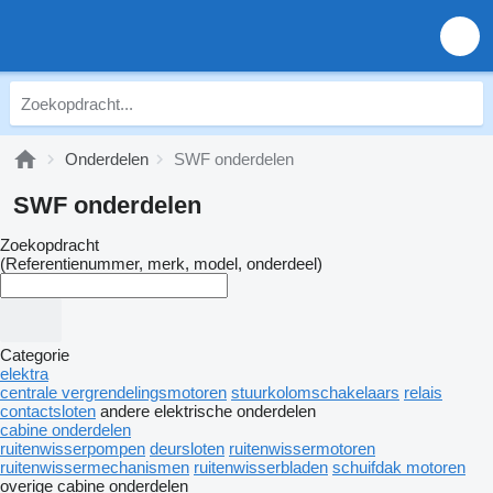
Onderdelen
SWF onderdelen
SWF onderdelen
Zoekopdracht
(Referentienummer, merk, model, onderdeel)
Categorie
elektra
centrale vergrendelingsmotoren
stuurkolomschakelaars
relais
contactsloten
andere elektrische onderdelen
cabine onderdelen
ruitenwisserpompen
deursloten
ruitenwissermotoren
ruitenwissermechanismen
ruitenwisserbladen
schuifdak motoren
overige cabine onderdelen