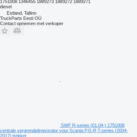
1751008 1346455 1889273 1889272 1889271
diesel
Estland, Tallinn
TruckParts Eesti OÜ
Contact opnemen met verkoper
SWF R-series (01.04-) 1751008
centrale vergrendelingsmotor voor Scania P,G,R,T-series (2004-
2017) trekker