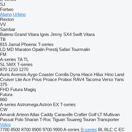
SJ
Fortwo
Alpino
Urbino
Rexton
VV
Sambar
Baleno
Grand Vitara
Ignis
Jimny
SX4
Swift
Vitara
TB
815
Jamal
Phoenix
T-series
LD
MD
Maraton
Opalin
Prestij
Safari
Tourmalin
FM
A-series
TA
TL
SL
SMX
T-series
870
1210
1270
Auris
Avensis
Aygo
Coaster
Corolla
Dyna
Hiace
Hilux
Hino
Land
Cruiser
Lite Ace
Prius
Proace
Probox
RAV4
Tacoma
Verso
Yaris
375
FHD
Futura
Magiq
Futura
860
A-series
Astromega
Astron
EX
T-series
CW
Amarok
Arteon
Atlas
Caddy
Caravelle
Crafter
Golf
LT
Multivan
Passat
Polo
Sharan
T-Roc
Tiguan
Touareg
Touran
Transporter
Volvo
7700
8500
8700
8900
9700
9900
A-series
B-series
BL
BLC
C
EC