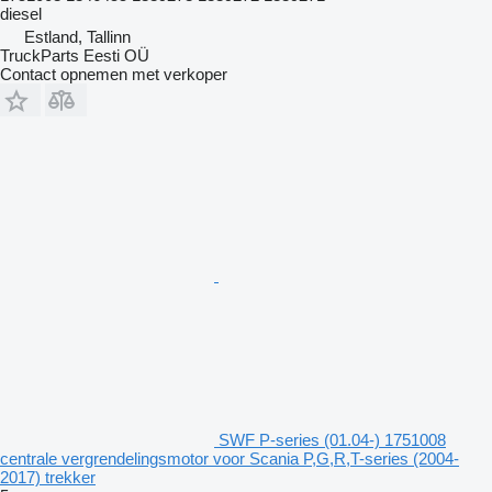
diesel
Estland, Tallinn
TruckParts Eesti OÜ
Contact opnemen met verkoper
SWF P-series (01.04-) 1751008
centrale vergrendelingsmotor voor Scania P,G,R,T-series (2004-
2017) trekker