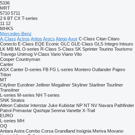
5336
MRT
5710
5711
2
6
BT
CX
T-series
11
12
MHKS
Mercedes-Benz
A-Class
Actros
Antos
Arocs
Atego
Axor
C-Class
Citan
Citaro
Conecto
E-Class
EQE
Econic
GLC
GLE-Class
GLS
Integro
Intouro
LK
MB
ML
O-series
R-Class
S-Class
SK
Sprinter
Tourino
Tourismo
Travego
Unimog
V-Class
Vario
Viano
Vito
Cooper
Countryman
Canter
ASX
Canter
D-series
FB
FG
L-series
Montero
Outlander
Pajero
Triton
MT
Cityliner
Euroliner
Jetliner
Megaliner
Skyliner
Starliner
Tourliner
Transliner
L-series
M-series
NH
T-series
SNK
Stratos
Atleon
Cabstar
Interstar
Juke
Kubistar
NP
NT
NV
Navara
Pathfinder
Patrol
Primastar
Qashqai
Serena
Vanette
X-Trail
EURO
L-series
MH
OQ
Antara
Astra
Combo
Corsa
Grandland
Insignia
Meriva
Movano