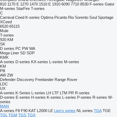
810
1170 E
1270
1470
1510 E
1910
6090
7710
8530
F-series
Gator
M-series
StarFire
T-series
C
Carnival
Ceed
K-series
Optima
Picanto
Rio
Sorento
Soul
Sportage
XCeed
6520
65115
Mule
T-series
920
KM
SK
D series
PC
PW
WA
Mega Liner
SD
SDP
KMK
A-series
D-series
KX-series
L-series
M-series
KM
PB
AW
ZW
Defender
Discovery
Freelander
Range Rover
LDC
UX
A-series
K-Series
L-series
LH
LTF
LTM
PR
R-series
D-series
E-series
H-series
K-series
L-series
P-series
R-series
W-
series
MAN
A-series
F8
F90
KAT
L2000
LE
Lion's series
NL series
TGA
TGE
TGL
TGM
TGS
TGX