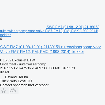
SWF FM7 (01.98-12.01) 21189159
ruitenwisserpomp voor Volvo FM7-FM12, FM, FMX (1998-2014)
trekker
6
SWF FM7 (01.98-12.01) 21189159 ruitenwisserpomp voor
Volvo FM7-FM12, FM, FMX (1998-2014) trekker
€ 15,32
Exclusief BTW
Onderdeel - ruitenwisserpomp
21189159 20747536 20409793 3980681 8189170
diesel
Estland, Tallinn
TruckParts Eesti OÜ
Contact opnemen met verkoper