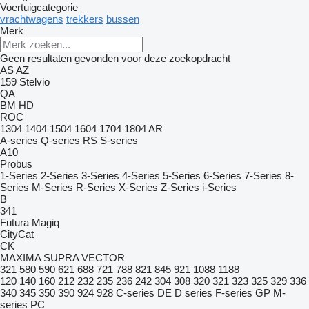
Voertuigcategorie
vrachtwagens
trekkers
bussen
Merk
Geen resultaten gevonden voor deze zoekopdracht
AS
AZ
159
Stelvio
QA
BM
HD
ROC
1304
1404
1504
1604
1704
1804
AR
A-series
Q-series
RS
S-series
A10
Probus
1-Series
2-Series
3-Series
4-Series
5-Series
6-Series
7-Series
8-
Series
M-Series
R-Series
X-Series
Z-Series
i-Series
B
341
Futura
Magiq
CityCat
CK
MAXIMA
SUPRA
VECTOR
321
580
590
621
688
721
788
821
845
921
1088
1188
120
140
160
212
232
235
236
242
304
308
320
321
323
325
329
336
340
345
350
390
924
928
C-series
DE
D series
F-series
GP
M-
series
PC