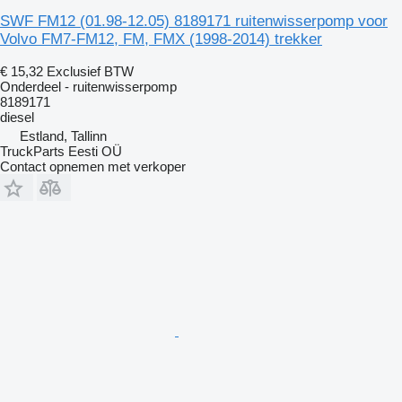
SWF FM12 (01.98-12.05) 8189171 ruitenwisserpomp voor
Volvo FM7-FM12, FM, FMX (1998-2014) trekker
€ 15,32
Exclusief BTW
Onderdeel - ruitenwisserpomp
8189171
diesel
Estland, Tallinn
TruckParts Eesti OÜ
Contact opnemen met verkoper