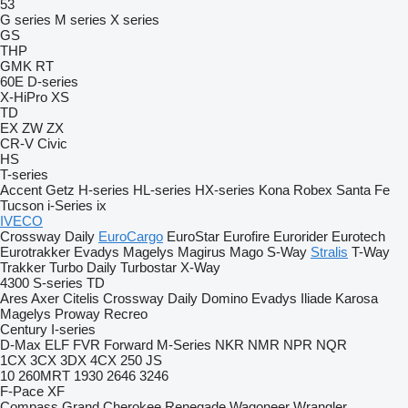
53
G series
M series
X series
GS
THP
GMK
RT
60E
D-series
X-HiPro
XS
TD
EX
ZW
ZX
CR-V
Civic
HS
T-series
Accent
Getz
H-series
HL-series
HX-series
Kona
Robex
Santa Fe
Tucson
i-Series
ix
IVECO
Crossway
Daily
EuroCargo
EuroStar
Eurofire
Eurorider
Eurotech
Eurotrakker
Evadys
Magelys
Magirus
Mago
S-Way
Stralis
T-Way
Trakker
Turbo Daily
Turbostar
X-Way
4300
S-series
TD
Ares
Axer
Citelis
Crossway
Daily
Domino
Evadys
Iliade
Karosa
Magelys
Proway
Recreo
Century
I-series
D-Max
ELF
FVR
Forward
M-Series
NKR
NMR
NPR
NQR
1CX
3CX
3DX
4CX
250
JS
10
260MRT
1930
2646
3246
F-Pace
XF
Compass
Grand Cherokee
Renegade
Wagoneer
Wrangler