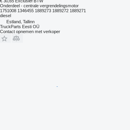
€ 30,65
Exclusief BTW
Onderdeel - centrale vergrendelingsmotor
1751008 1346455 1889273 1889272 1889271
diesel
Estland, Tallinn
TruckParts Eesti OÜ
Contact opnemen met verkoper