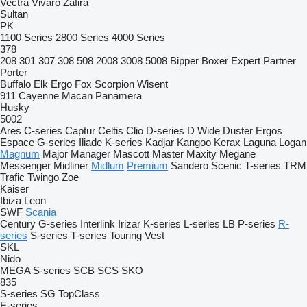
Vectra
Vivaro
Zafira
Sultan
PK
1100 Series
2800 Series
4000 Series
378
208
301
307
308
508
2008
3008
5008
Bipper
Boxer
Expert
Partner
Porter
Buffalo
Elk
Ergo
Fox
Scorpion
Wisent
911
Cayenne
Macan
Panamera
Husky
5002
Ares
C-series
Captur
Celtis
Clio
D-series
D Wide
Duster
Ergos
Espace
G-series
Iliade
K-series
Kadjar
Kangoo
Kerax
Laguna
Logan
Magnum
Major
Manager
Mascott
Master
Maxity
Megane
Messenger
Midliner
Midlum
Premium
Sandero
Scenic
T-series
TRM
Trafic
Twingo
Zoe
Kaiser
Ibiza
Leon
SWF
Scania
Century
G-series
Interlink
Irizar
K-series
L-series
LB
P-series
R-
series
S-series
T-series
Touring
Vest
SKL
Nido
MEGA
S-series
SCB
SCS
SKO
835
S-series
SG
TopClass
E-series