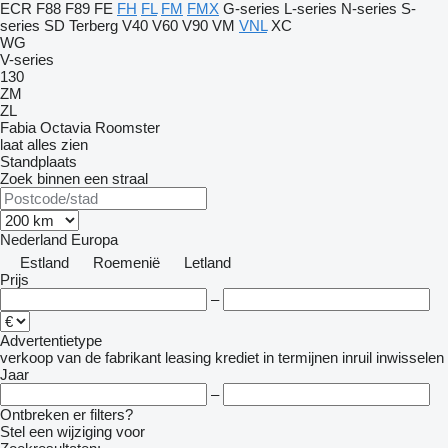
ECR
F88
F89
FE
FH
FL
FM
FMX
G-series
L-series
N-series
S-
series
SD
Terberg
V40
V60
V90
VM
VNL
XC
WG
V-series
130
ZM
ZL
Fabia
Octavia
Roomster
laat alles zien
Standplaats
Zoek binnen een straal
Nederland
Europa
Estland
Roemenië
Letland
Prijs
–
Advertentietype
verkoop
van de fabrikant
leasing
krediet
in termijnen
inruil
inwisselen
Jaar
–
Ontbreken er filters?
Stel een wijziging voor