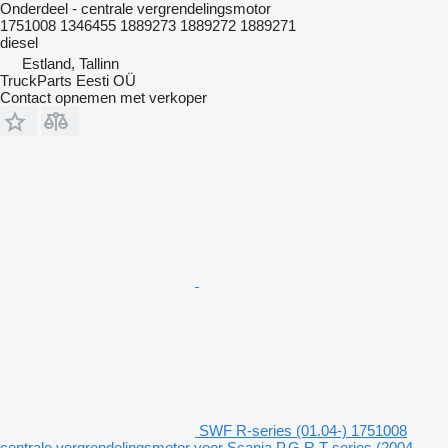
Onderdeel - centrale vergrendelingsmotor
1751008 1346455 1889273 1889272 1889271
diesel
Estland, Tallinn
TruckParts Eesti OÜ
Contact opnemen met verkoper
SWF R-series (01.04-) 1751008
centrale vergrendelingsmotor voor Scania P,G,R,T-series (2004-