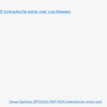
W hydraulische pomp voor vrachtwagen
Sauer-Danfoss OPV1/015-R5P-RQN hydraulische pomp voor