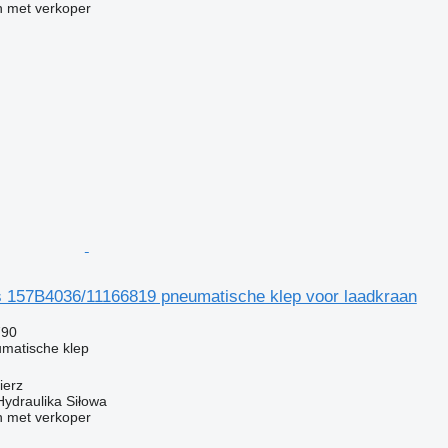
 met verkoper
 157B4036/11166819 pneumatische klep voor laadkraan
790
matische klep
ierz
Hydraulika Siłowa
 met verkoper