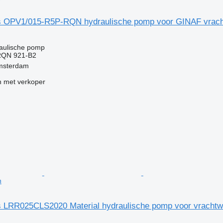
s OPV1/015-R5P-RQN hydraulische pomp voor GINAF vrac
g
raulische pomp
RQN 921-B2
msterdam
 met verkoper
n
 LRR025CLS2020 Material hydraulische pomp voor vracht