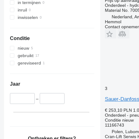
Prijs op aanvraa
Vario
T-series
V90
in termijnen
Onderdeel - hyd
Viano
TRM
VM
inruil
Material No. 7
Vito
Trafic
VNL
Nederland, A
inwisselen
Hemmol
Twingo
XC
Contact opnemen
Zoe
Conditie
nieuw
gebruikt
gereviseerd
Jaar
3
Sauer-Danfoss
–
€ 253,10
PLN 1.
Onderdeel - pneu
Conditie
nieuw
11166743
Polen, Lubom
Cran-Lift Serwis 
Ontbreken er filters?