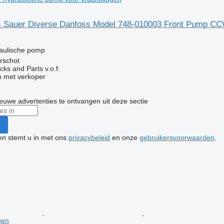
 Sauer Diverse Danfoss Model 748-010003 Front Pump CC
raulische pomp
rschot
ks and Parts v.o.f.
 met verkoper
nieuwe advertenties te ontvangen uit deze sectie
ken stemt u in met ons
privacybeleid
en onze
gebruikersvoorwaarden
.
gen