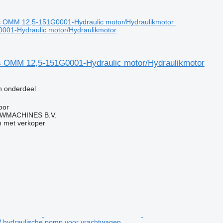
01-Hydraulic motor/Hydraulikmotor
 OMM 12,5-151G0001-Hydraulic motor/Hydraulikmotor
g
h onderdeel
oor
WMACHINES B.V.
 met verkoper
hydraulische pomp voor vrachtwagen