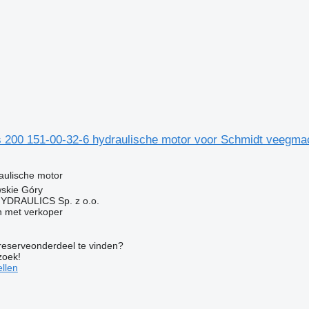
 200 151-00-32-6 hydraulische motor voor Schmidt veegma
g
aulische motor
wskie Góry
DRAULICS Sp. z o.o.
 met verkoper
 reserveonderdeel te vinden?
zoek!
llen