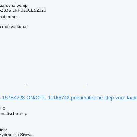
g
raulische pomp
005233S LRR025CLS2020
msterdam
 met verkoper
 157B4228 ON/OFF. 11166743 pneumatische klep voor laad
090
matische klep
ierz
Hydraulika Siłowa