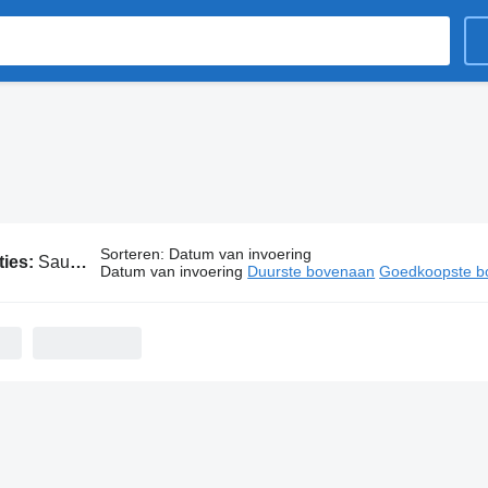
Sorteren
:
Datum van invoering
ties:
Sauer-Danfoss onderdelen
Datum van invoering
Duurste bovenaan
Goedkoopste b