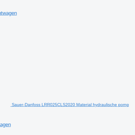
htwagen
Sauer-Danfoss LRR025CLS2020 Material hydraulische pomp
wagen