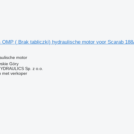
 OMP ( Brak tabliczki) hydraulische motor voor Scarab 18
g
aulische motor
wskie Góry
DRAULICS Sp. z o.o.
 met verkoper