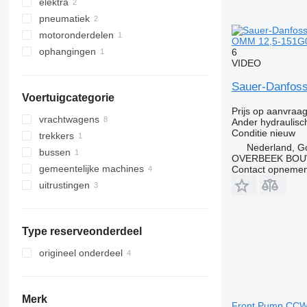
elektra
hydraulische motoren
pneumatiek
hydraulische pompen
boordcomputers
motoronderdelen
hydraulische verdelers
andere elektrische onderdelen
pneumatische kleppen
OMM 12,5-151G00
ophangingen
axiale zuigerpompen
oliepompen
6
VIDEO
andere hydraulische onderdelen
stuurbekrachtigingspompen
Sauer-Danfoss
Voertuigcategorie
Prijs op aanvraa
vrachtwagens
Ander hydraulisc
Conditie
nieuw
trekkers
Nederland, G
bussen
OVERBEEK BOU
gemeentelijke machines
Contact opnemen
uitrustingen
straatreiniging machines
apparatuur voor vrachtwagens en
veegmachines
trailers
laadkranen
Type reserveonderdeel
origineel onderdeel
Merk
Front Pump CCW 