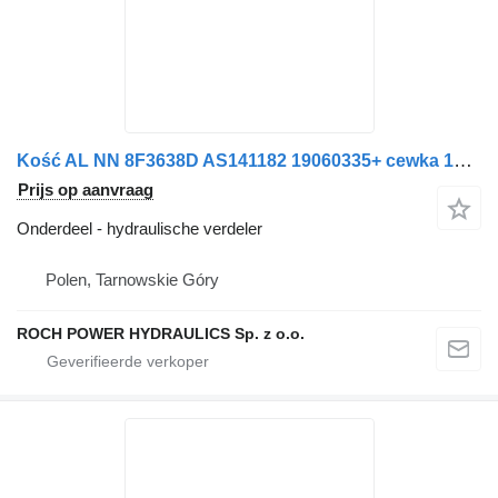
Kość AL NN 8F3638D AS141182 19060335+ cewka 12VDC hydraulische verdeler voor Schmidt ZAMIATARKA veegmachine
Prijs op aanvraag
Onderdeel - hydraulische verdeler
Polen, Tarnowskie Góry
ROCH POWER HYDRAULICS Sp. z o.o.