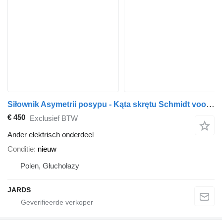
Siłownik Asymetrii posypu - Kąta skrętu Schmidt voor Schmidt STRATOS NIDO gemeentelijke machines
€ 450
Exclusief BTW
Ander elektrisch onderdeel
Conditie
nieuw
Polen, Głuchołazy
JARDS