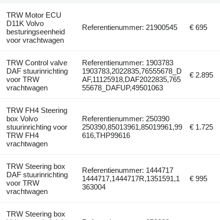
TRW Motor ECU
D11K Volvo
Referentienummer: 21900545
€ 695
besturingseenheid
voor vrachtwagen
TRW Control valve
Referentienummer: 1903783
DAF stuurinrichting
1903783,2022835,76555678_D
€ 2.895
voor TRW
AF,11125918,DAF2022835,765
vrachtwagen
55678_DAFUP,49501063
TRW FH4 Steering
box Volvo
Referentienummer: 250390
stuurinrichting voor
250390,85013961,85019961,99
€ 1.725
TRW FH4
616,THP99616
vrachtwagen
TRW Steering box
Referentienummer: 1444717
DAF stuurinrichting
1444717,1444717R,1351591,1
€ 995
voor TRW
363004
vrachtwagen
TRW Steering box