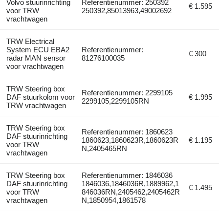
Volvo stuurinrichting
Referentienummer: 250392
€ 1.595
voor TRW
250392,85013963,49002692
vrachtwagen
TRW Electrical
System ECU EBA2
Referentienummer:
€ 300
radar MAN sensor
81276100035
voor vrachtwagen
TRW Steering box
Referentienummer: 2299105
DAF stuurkolom voor
€ 1.995
2299105,2299105RN
TRW vrachtwagen
TRW Steering box
Referentienummer: 1860623
DAF stuurinrichting
1860623,1860623R,1860623R
€ 1.195
voor TRW
N,2405465RN
vrachtwagen
TRW Steering box
Referentienummer: 1846036
DAF stuurinrichting
1846036,1846036R,1889962,1
€ 1.495
voor TRW
846036RN,2405462,2405462R
vrachtwagen
N,1850954,1861578