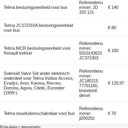
Referentienu
Telma besturingseenheid voor bus
mmer: JD
€ 140
332 121
Telma JC372310A besturingseenheid
€ 80
voor bus
Referentienu
Telma MCR besturingseenheid voor
mmer:
€ 100
Renault trekker
5010143621
JC372303
Referentienu
Solenoid Valve Set ander elektrisch
mmer:
onderdeel voor Telma Irisbus Access,
JC180115
Evadys, Axer, Karosa, Recreo,
€ 120,97
77701160,
Domino, Agora, Citelis, Eurorider
brandstof:
(1999-)
diesel
Referentienu
Telma stuurkolomschakelaar voor bus
mmer:
€ 70
jl200202
Populaire categorieën