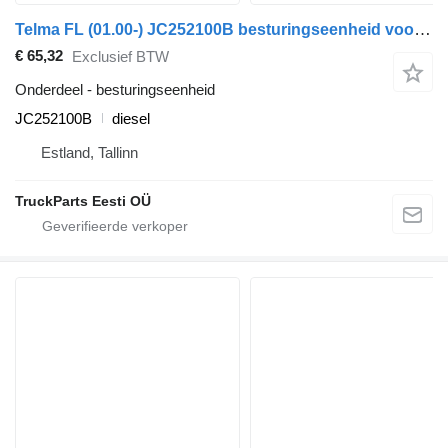
Telma FL (01.00-) JC252100B besturingseenheid voor Volvo FL, FL6, FL7, FL10, FL12, FS718 (1985-2005) trekker
€ 65,32
Exclusief BTW
Onderdeel - besturingseenheid
JC252100B
diesel
Estland, Tallinn
TruckParts Eesti OÜ