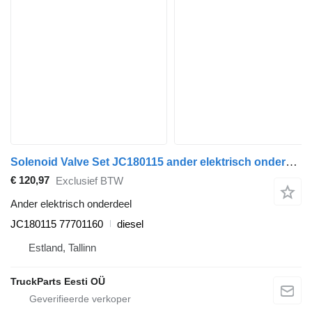
Solenoid Valve Set JC180115 ander elektrisch onderdeel voor Telma Irisbus Access, Evadys, Axer, Karosa, Recreo, Domino, Agora, Citelis, Eurorider (1999-)
€ 120,97
Exclusief BTW
Ander elektrisch onderdeel
JC180115 77701160
diesel
Estland, Tallinn
TruckParts Eesti OÜ