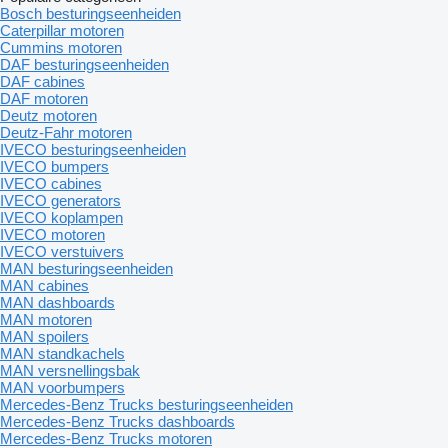
Bosch besturingseenheiden
Caterpillar motoren
Cummins motoren
DAF besturingseenheiden
DAF cabines
DAF motoren
Deutz motoren
Deutz-Fahr motoren
IVECO besturingseenheiden
IVECO bumpers
IVECO cabines
IVECO generators
IVECO koplampen
IVECO motoren
IVECO verstuivers
MAN besturingseenheiden
MAN cabines
MAN dashboards
MAN motoren
MAN spoilers
MAN standkachels
MAN versnellingsbak
MAN voorbumpers
Mercedes-Benz Trucks besturingseenheiden
Mercedes-Benz Trucks dashboards
Mercedes-Benz Trucks motoren