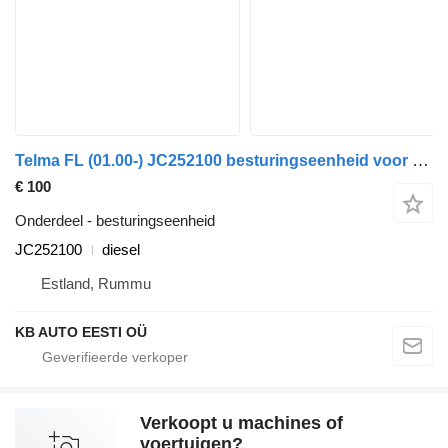
Telma FL (01.00-) JC252100 besturingseenheid voor Volvo FL, FL6, FL7, FL10, FL12, FS718 (1985-2005) vrachtwagen
€ 100
Onderdeel - besturingseenheid
JC252100
diesel
Estland, Rummu
KB AUTO EESTI OÜ
Verkoopt u machines of
voertuigen?