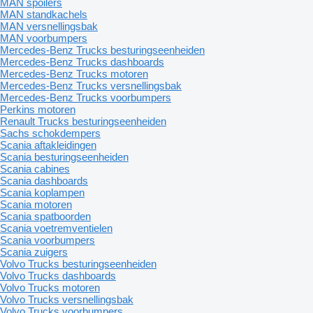
MAN spoilers
MAN standkachels
MAN versnellingsbak
MAN voorbumpers
Mercedes-Benz Trucks besturingseenheiden
Mercedes-Benz Trucks dashboards
Mercedes-Benz Trucks motoren
Mercedes-Benz Trucks versnellingsbak
Mercedes-Benz Trucks voorbumpers
Perkins motoren
Renault Trucks besturingseenheiden
Sachs schokdempers
Scania aftakleidingen
Scania besturingseenheiden
Scania cabines
Scania dashboards
Scania koplampen
Scania motoren
Scania spatboorden
Scania voetremventielen
Scania voorbumpers
Scania zuigers
Volvo Trucks besturingseenheiden
Volvo Trucks dashboards
Volvo Trucks motoren
Volvo Trucks versnellingsbak
Volvo Trucks voorbumpers