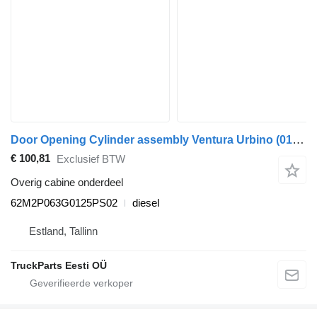
Door Opening Cylinder assembly Ventura Urbino (01.99-) 62M2P063G0125PS02 voor Solaris Urbino, Alpino, Vacanza (1999-) bus
€ 100,81
Exclusief BTW
Overig cabine onderdeel
62M2P063G0125PS02
diesel
Estland, Tallinn
TruckParts Eesti OÜ