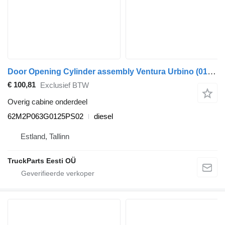
Door Opening Cylinder assembly Ventura Urbino (01.99-) 62M2P063G0125PS02 voor Solaris Urbino, Alpino, Vacanza (1999-) bus
€ 100,81
Exclusief BTW
Overig cabine onderdeel
62M2P063G0125PS02
diesel
Estland, Tallinn
TruckParts Eesti OÜ