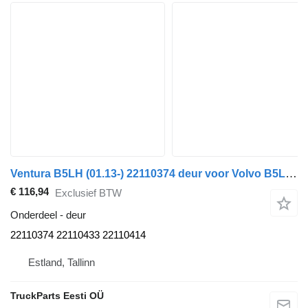
Ventura B5LH (01.13-) 22110374 deur voor Volvo B5LH, B0E (2008-) bus
€ 116,94
Exclusief BTW
Onderdeel - deur
22110374 22110433 22110414
Estland, Tallinn
TruckParts Eesti OÜ