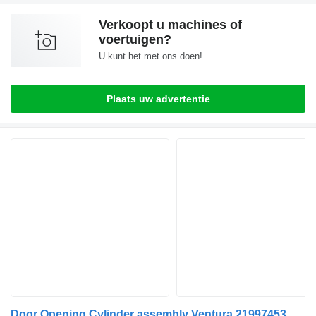
Verkoopt u machines of
voertuigen?
U kunt het met ons doen!
Plaats uw advertentie
Door Opening Cylinder assembly Ventura 21997453 voor Volvo B5LH, B0E (2008-) bus