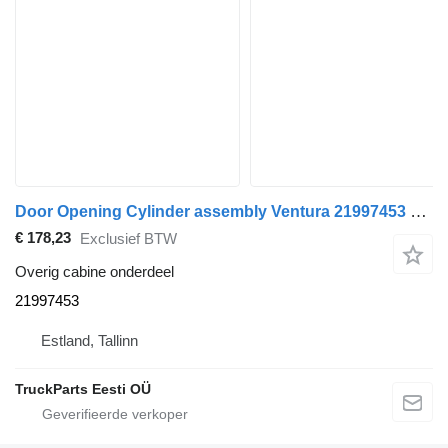
Door Opening Cylinder assembly Ventura 21997453 voor Volvo B5LH, B0E (2008-) bus
€ 178,23
Exclusief BTW
Overig cabine onderdeel
21997453
Estland, Tallinn
TruckParts Eesti OÜ