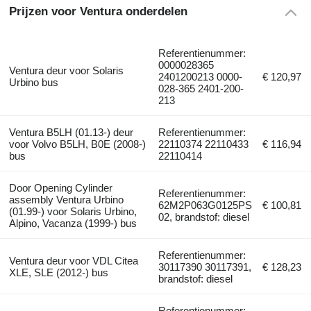
Prijzen voor Ventura onderdelen
Referentienummer:
0000028365
Ventura deur voor Solaris
2401200213 0000-
€ 120,97
Urbino bus
028-365 2401-200-
213
Ventura B5LH (01.13-) deur
Referentienummer:
voor Volvo B5LH, B0E (2008-)
22110374 22110433
€ 116,94
bus
22110414
Door Opening Cylinder
Referentienummer:
assembly Ventura Urbino
62M2P063G0125PS
€ 100,81
(01.99-) voor Solaris Urbino,
02, brandstof: diesel
Alpino, Vacanza (1999-) bus
Referentienummer:
Ventura deur voor VDL Citea
30117390 30117391,
€ 128,23
XLE, SLE (2012-) bus
brandstof: diesel
Referentienummer: