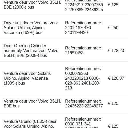
Ventura deur voor Volvo B5LH,
22249217 23007759
€ 125
B0E (2008-) bus
22757889 22436225
Drive unit doors Ventura voor
Referentienummer:
Solaris Urbino, Alpino,
2401-199-490
€ 250
Vacanza (1999-) bus
2401199490
Door Opening Cylinder
Referentienummer:
assembly Ventura voor Volvo
€ 178,23
21997453
B5LH, B0E (2008-) bus
Referentienummer:
Ventura deur voor Solaris
0000028363
Urbino, Alpino, Vacanza
2401200213 0000-
€ 120,97
(1999-) bus
028-363 2401-200-
213
Ventura deur voor Volvo B5LH,
Referentienummer:
€ 125
B0E bus
22436223 22249277
Referentienummer:
Ventura Urbino (01.99-) deur
0000-031-341
voor Solaris Urbino, Alpino,
€ 125