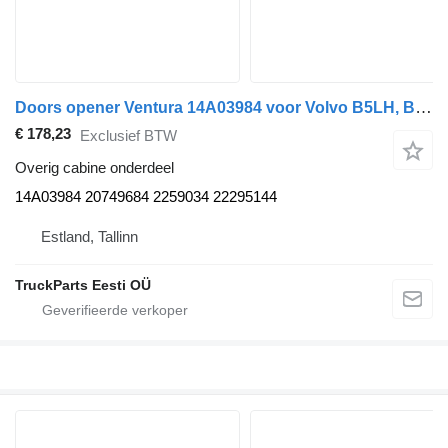
Doors opener Ventura 14A03984 voor Volvo B5LH, B0E (2008-) bus
€ 178,23
Exclusief BTW
Overig cabine onderdeel
14A03984 20749684 2259034 22295144
Estland, Tallinn
TruckParts Eesti OÜ