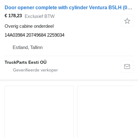
Door opener complete with cylinder Ventura B5LH (01.13-) 14A03984 voor Volvo B5LH, B0E (2008-) bus
€ 178,23
Exclusief BTW
Overig cabine onderdeel
14A03984 20749684 2259034
Estland, Tallinn
TruckParts Eesti OÜ