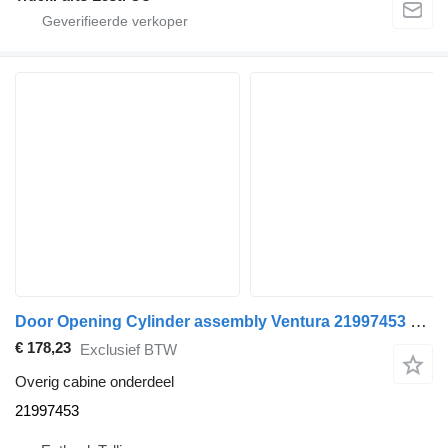
Door Opening Cylinder assembly Ventura 21997453 voor Volvo B5LH, B0E (2008-) bus
€ 178,23
Exclusief BTW
Overig cabine onderdeel
21997453