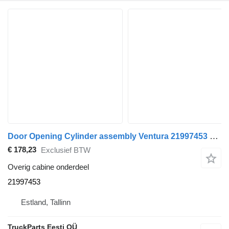
Door Opening Cylinder assembly Ventura 21997453 voor Volvo B5LH, B0E (2008) bus
€ 178,23
Exclusief BTW
Overig cabine onderdeel
21997453
Estland, Tallinn
TruckParts Eesti OÜ