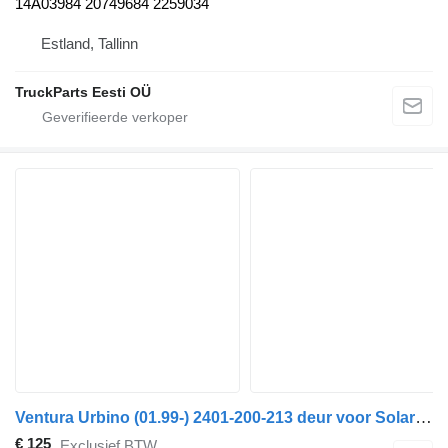
14A03984 20749684 2259034
Estland, Tallinn
TruckParts Eesti OÜ
Ventura Urbino (01.99-) 2401-200-213 deur voor Solaris Urbino, Alpino, Vacanza (1999-) bus
€ 125
Exclusief BTW