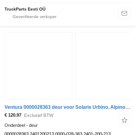
TruckParts Eesti OÜ
Ventura 0000028363 deur voor Solaris Urbino, Alpino, Vacanza (1999-) bus
€ 120,97
Exclusief BTW
Onderdeel - deur
0000028363 2401200213 0000-028-363 2401-200-213