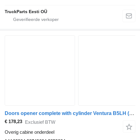
TruckParts Eesti OÜ
Doors opener complete with cylinder Ventura B5LH (01.13-) 14A03984 voor Volvo B5LH, B0E (2008-) bus
€ 178,23
Exclusief BTW
Overig cabine onderdeel