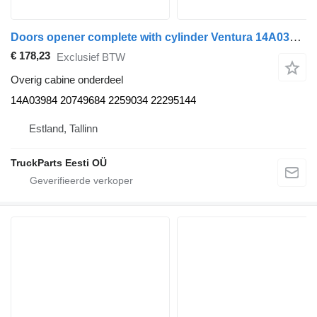
Doors opener complete with cylinder Ventura 14A03984 voor Volvo B5LH, B0E (2008-) bus
€ 178,23
Exclusief BTW
Overig cabine onderdeel
14A03984 20749684 2259034 22295144
Estland, Tallinn
TruckParts Eesti OÜ