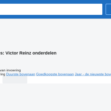
es:
Victor Reinz onderdelen
van invoering
ring
Duurste bovenaan
Goedkoopste bovenaan
Jaar - de nieuwste bo