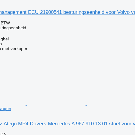
management ECU 21900541 besturingseenheid voor Volvo v
f BTW
uringseenheid
eghel
s
 met verkoper
twagen
 Atego MP4 Drivers Mercedes A 967 910 13 01 stoel voor 
BTW