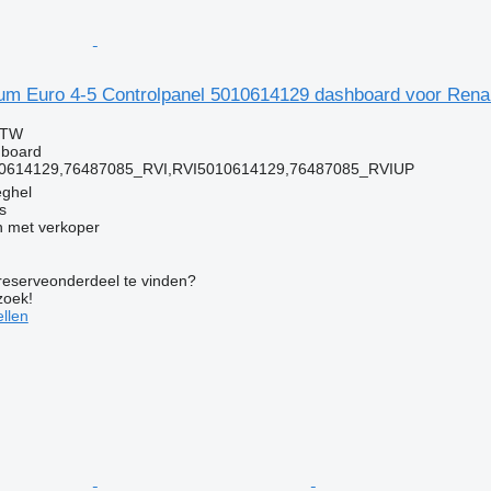
um Euro 4-5 Controlpanel 5010614129 dashboard voor Rena
BTW
hboard
0614129,76487085_RVI,RVI5010614129,76487085_RVIUP
eghel
s
 met verkoper
 reserveonderdeel te vinden?
zoek!
llen