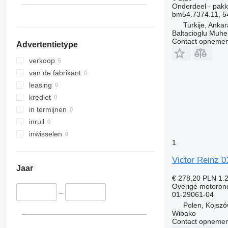
Onderdeel - pakk
DE
TW
MB
Major
FH
bm54.7374.11, 5
D series
Tourneo
ML
Manager
FL
Turkije, Ankar
Baltacioglu Muhen
F-series
Transit
O-series
Mascott
FM
Contact opnemen
Advertentietype
GP
R-Class
Master
FMX
M-series
S-Class
Maxity
G-series
verkoop
PC
SK
Megane
L-series
van de fabrikant
Sprinter
Messenger
N-series
leasing
Tourino
Midliner
S-series
krediet
Tourismo
Midlum
SD
in termijnen
Travego
Premium
Terberg
inruil
Unimog
Sandero
V40
inwisselen
1
V-Class
Scenic
V60
Vario
T-series
V90
Victor Reinz 
Jaar
Viano
TRM
VM
€ 278,20
PLN 1.
Vito
Trafic
VNL
Overige motoron
–
Twingo
XC
01-29061-04
Polen, Kojsz
Zoe
Wibako
Contact opnemen