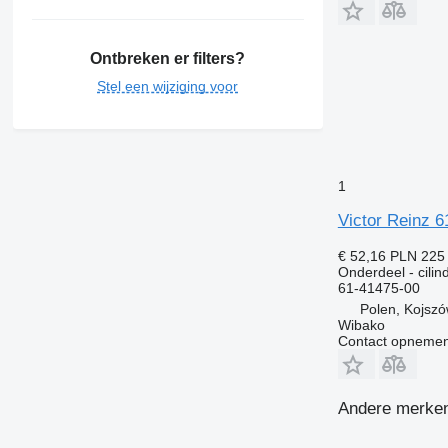
Ontbreken er filters?
Stel een wijziging voor
1
Victor Reinz 6
€ 52,16
PLN 225
Onderdeel - cili
61-41475-00
Polen, Kojsz
Wibako
Contact opnemen
Andere merken 