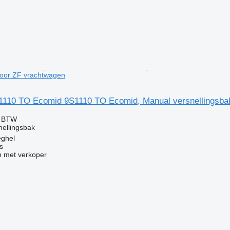
voor ZF vrachtwagen
1110 TO Ecomid 9S1110 TO Ecomid, Manual versnellingsba
f BTW
nellingsbak
eghel
s
 met verkoper