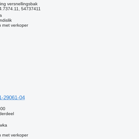
ing versnellingsbak
4.7374.11, 54737411
a
dislik
 met verkoper
01-29061-04
200
derdeel
ówka
 met verkoper