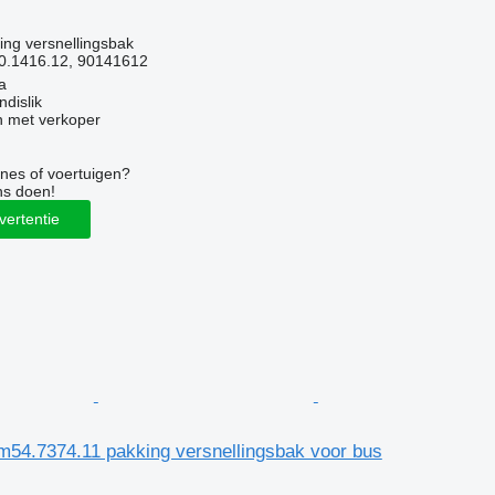
ing versnellingsbak
0.1416.12, 90141612
a
dislik
 met verkoper
nes of voertuigen?
ns doen!
vertentie
m54.7374.11 pakking versnellingsbak voor bus