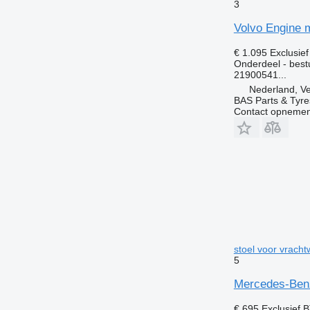
3
Volvo Engine 
€ 1.095
Exclusie
Onderdeel - best
21900541...
Nederland, V
BAS Parts & Tyre
Contact opnemen
stoel voor vrach
5
Mercedes-Benz
€ 695
Exclusief 