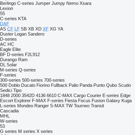
Berlingo
C-series
Jumper
Jumpy
Nemo
Xsara
Lexion
55
C-series
KTA
DAF
AS
CF
LF
SB
XB
XD
XF
XG
YA
Duster
Logan
Sandero
D-series
AC
HC
Eagle
Elite
BF
D-series
F2L912
Durango
Ram
DL
Solar
M-series
Q-series
F-series
300-series
500-series
700-series
500
Doblo
Ducato
Fiorino
Fullback
Palio
Panda
Punto
Qubo
Scudo
Sedici
Tipo
1848
2000
3542D
4136
6610
C-MAX
Cargo
Courier
E-series
Edge
Escort
Explorer
F-MAX
F-series
Fiesta
Focus
Fusion
Galaxy
Kuga
L-series
Mondeo
Ranger
S-MAX
TW
Tourneo
Transit
Cascadia
MHL
W-series
53
G series
M series
X series