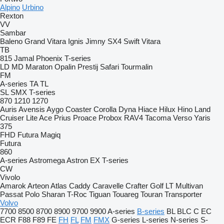
Alpino
Urbino
Rexton
VV
Sambar
Baleno
Grand Vitara
Ignis
Jimny
SX4
Swift
Vitara
TB
815
Jamal
Phoenix
T-series
LD
MD
Maraton
Opalin
Prestij
Safari
Tourmalin
FM
A-series
TA
TL
SL
SMX
T-series
870
1210
1270
Auris
Avensis
Aygo
Coaster
Corolla
Dyna
Hiace
Hilux
Hino
Land
Cruiser
Lite Ace
Prius
Proace
Probox
RAV4
Tacoma
Verso
Yaris
375
FHD
Futura
Magiq
Futura
860
A-series
Astromega
Astron
EX
T-series
CW
Vivolo
Amarok
Arteon
Atlas
Caddy
Caravelle
Crafter
Golf
LT
Multivan
Passat
Polo
Sharan
T-Roc
Tiguan
Touareg
Touran
Transporter
Volvo
7700
8500
8700
8900
9700
9900
A-series
B-series
BL
BLC
C
EC
ECR
F88
F89
FE
FH
FL
FM
FMX
G-series
L-series
N-series
S-