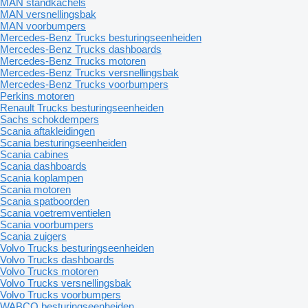
MAN standkachels
MAN versnellingsbak
MAN voorbumpers
Mercedes-Benz Trucks besturingseenheiden
Mercedes-Benz Trucks dashboards
Mercedes-Benz Trucks motoren
Mercedes-Benz Trucks versnellingsbak
Mercedes-Benz Trucks voorbumpers
Perkins motoren
Renault Trucks besturingseenheiden
Sachs schokdempers
Scania aftakleidingen
Scania besturingseenheiden
Scania cabines
Scania dashboards
Scania koplampen
Scania motoren
Scania spatboorden
Scania voetremventielen
Scania voorbumpers
Scania zuigers
Volvo Trucks besturingseenheiden
Volvo Trucks dashboards
Volvo Trucks motoren
Volvo Trucks versnellingsbak
Volvo Trucks voorbumpers
WABCO besturingseenheiden