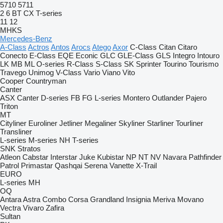
5710
5711
2
6
BT
CX
T-series
11
12
MHKS
Mercedes-Benz
A-Class
Actros
Antos
Arocs
Atego
Axor
C-Class
Citan
Citaro
Conecto
E-Class
EQE
Econic
GLC
GLE-Class
GLS
Integro
Intouro
LK
MB
ML
O-series
R-Class
S-Class
SK
Sprinter
Tourino
Tourismo
Travego
Unimog
V-Class
Vario
Viano
Vito
Cooper
Countryman
Canter
ASX
Canter
D-series
FB
FG
L-series
Montero
Outlander
Pajero
Triton
MT
Cityliner
Euroliner
Jetliner
Megaliner
Skyliner
Starliner
Tourliner
Transliner
L-series
M-series
NH
T-series
SNK
Stratos
Atleon
Cabstar
Interstar
Juke
Kubistar
NP
NT
NV
Navara
Pathfinder
Patrol
Primastar
Qashqai
Serena
Vanette
X-Trail
EURO
L-series
MH
OQ
Antara
Astra
Combo
Corsa
Grandland
Insignia
Meriva
Movano
Vectra
Vivaro
Zafira
Sultan