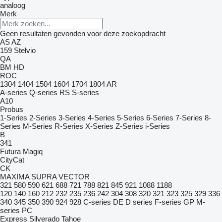
analoog
Merk
Geen resultaten gevonden voor deze zoekopdracht
AS
AZ
159
Stelvio
QA
BM
HD
ROC
1304
1404
1504
1604
1704
1804
AR
A-series
Q-series
RS
S-series
A10
Probus
1-Series
2-Series
3-Series
4-Series
5-Series
6-Series
7-Series
8-
Series
M-Series
R-Series
X-Series
Z-Series
i-Series
B
341
Futura
Magiq
CityCat
CK
MAXIMA
SUPRA
VECTOR
321
580
590
621
688
721
788
821
845
921
1088
1188
120
140
160
212
232
235
236
242
304
308
320
321
323
325
329
336
340
345
350
390
924
928
C-series
DE
D series
F-series
GP
M-
series
PC
Express
Silverado
Tahoe