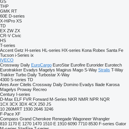
GS
THP
GMK
RT
60E
D-series
X-HiPro
XS
TD
EX
ZW
ZX
CR-V
Civic
HS
T-series
Accent
Getz
H-series
HL-series
HX-series
Kona
Robex
Santa Fe
Tucson
i-Series
ix
IVECO
Crossway
Daily
EuroCargo
EuroStar
Eurofire
Eurorider
Eurotech
Eurotrakker
Evadys
Magelys
Magirus
Mago
S-Way
Stralis
T-Way
Trakker
Turbo Daily
Turbostar
X-Way
4300
S-series
TD
Ares
Axer
Citelis
Crossway
Daily
Domino
Evadys
Iliade
Karosa
Magelys
Proway
Recreo
Century
I-series
D-Max
ELF
FVR
Forward
M-Series
NKR
NMR
NPR
NQR
1CX
3CX
3DX
4CX
250
JS
10
260MRT
1930
2646
3246
F-Pace
XF
Compass
Grand Cherokee
Renegade
Wagoneer
Wrangler
810
1170 E
1270
1470
1510 E
1910
6090
7710
8530
F-series
Gator
M-series
StarFire
T-series