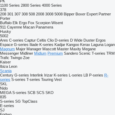
PK
1100 Series
2800 Series
4000 Series
378
208
301
307
308
508
2008
3008
5008
Bipper
Boxer
Expert
Partner
Porter
Buffalo
Elk
Ergo
Fox
Scorpion
Wisent
911
Cayenne
Macan
Panamera
Husky
5002
Ares
C-series
Captur
Celtis
Clio
D-series
D Wide
Duster
Ergos
Espace
G-series
Iliade
K-series
Kadjar
Kangoo
Kerax
Laguna
Logan
Magnum
Major
Manager
Mascott
Master
Maxity
Megane
Messenger
Midliner
Midlum
Premium
Sandero
Scenic
T-series
TRM
Trafic
Twingo
Zoe
Kaiser
Ibiza
Leon
Scania
Century
G-series
Interlink
Irizar
K-series
L-series
LB
P-series
R-
series
S-series
T-series
Touring
Vest
SKL
Nido
MEGA
S-series
SCB
SCS
SKO
835
S-series
SG
TopClass
E-series
SJ
Fortwo