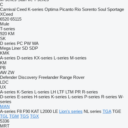
C
Carnival
Ceed
K-series
Optima
Picanto
Rio
Sorento
Soul
Sportage
XCeed
6520
65115
Mule
T-series
920
KM
SK
D series
PC
PW
WA
Mega Liner
SD
SDP
KMK
A-series
D-series
KX-series
L-series
M-series
KM
PB
AW
ZW
Defender
Discovery
Freelander
Range Rover
LDC
UX
A-series
K-Series
L-series
LH
LTF
LTM
PR
R-series
D-series
E-series
H-series
K-series
L-series
P-series
R-series
W-
series
MAN
A-series
F8
F90
KAT
L2000
LE
Lion's series
NL series
TGA
TGE
TGL
TGM
TGS
TGX
5336
MRT