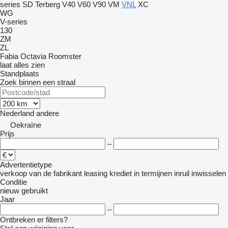
series
SD
Terberg
V40
V60
V90
VM
VNL
XC
WG
V-series
130
ZM
ZL
Fabia
Octavia
Roomster
laat alles zien
Standplaats
Zoek binnen een straal
Nederland
andere
Oekraïne
Prijs
–
Advertentietype
verkoop
van de fabrikant
leasing
krediet
in termijnen
inruil
inwisselen
Conditie
nieuw
gebruikt
Jaar
–
Ontbreken er filters?