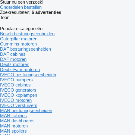
Stuur nu een verzoek!
Onderdelen bestellen
Zoekresultaten:
6 advertenties
Toon
Populaire categorieën
Bosch besturingseenheiden
Caterpillar motoren
Cummins motoren
DAF besturingseenheiden
DAF cabines
DAF motoren
Deutz motoren
Deutz-Fahr motoren
IVECO besturingseenheiden
IVECO bumpers
IVECO cabines
IVECO generators
IVECO koplampen
IVECO motoren
IVECO verstuivers
MAN besturingseenheiden
MAN cabines
MAN dashboards
MAN motoren
MAN spoilers