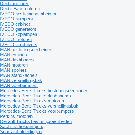
Deutz motoren
Deutz-Fahr motoren
IVECO besturingseenheiden
IVECO bumpers
IVECO cabines
IVECO generators
IVECO koplampen
IVECO motoren
IVECO verstuivers
MAN besturingseenheiden
MAN cabines
MAN dashboards
MAN motoren
MAN spoilers
MAN standkachels
MAN versnellingsbak
MAN voorbumpers
Mercedes-Benz Trucks besturingseenheiden
Mercedes-Benz Trucks dashboards
Mercedes-Benz Trucks motoren
Mercedes-Benz Trucks versnellingsbak
Mercedes-Benz Trucks voorbumpers
Perkins motoren
Renault Trucks besturingseenheiden
Sachs schokdempers
Scania aftakleidingen