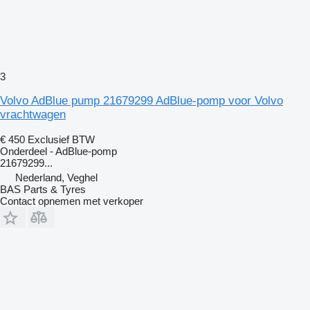
3
Volvo AdBlue pump 21679299 AdBlue-pomp voor Volvo
vrachtwagen
€ 450
Exclusief BTW
Onderdeel - AdBlue-pomp
21679299...
Nederland, Veghel
BAS Parts & Tyres
Contact opnemen met verkoper