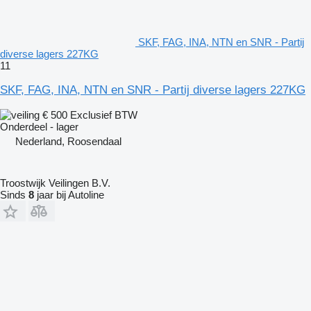
SKF, FAG, INA, NTN en SNR - Partij
diverse lagers 227KG
11
SKF, FAG, INA, NTN en SNR - Partij diverse lagers 227KG
€ 500
Exclusief BTW
Onderdeel - lager
Nederland, Roosendaal
Troostwijk Veilingen B.V.
Sinds
8
jaar bij Autoline