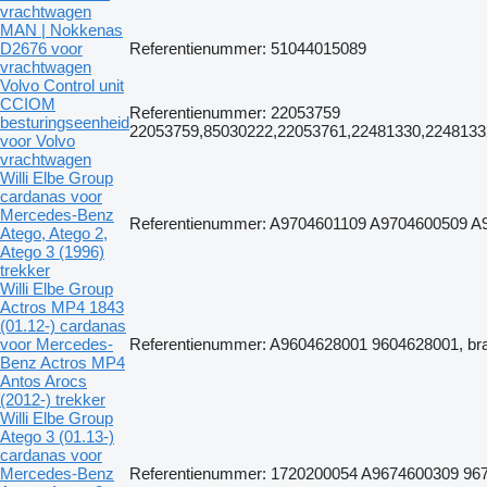
vrachtwagen
MAN | Nokkenas
D2676 voor
Referentienummer: 51044015089
vrachtwagen
Volvo Control unit
CCIOM
Referentienummer: 22053759
besturingseenheid
22053759,85030222,22053761,22481330,224813
voor Volvo
vrachtwagen
Willi Elbe Group
cardanas voor
Mercedes-Benz
Referentienummer: A9704601109 A9704600509 A97
Atego, Atego 2,
Atego 3 (1996)
trekker
Willi Elbe Group
Actros MP4 1843
(01.12-) cardanas
voor Mercedes-
Referentienummer: A9604628001 9604628001, bran
Benz Actros MP4
Antos Arocs
(2012-) trekker
Willi Elbe Group
Atego 3 (01.13-)
cardanas voor
Mercedes-Benz
Referentienummer: 1720200054 A9674600309 9674