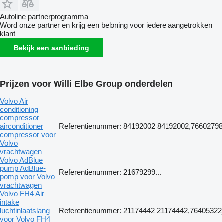
Autoline partnerprogramma
Word onze partner en krijg een beloning voor iedere aangetrokken
klant
Bekijk een aanbieding
Prijzen voor Willi Elbe Group onderdelen
Volvo Air
conditioning
compressor
airconditioner
Referentienummer: 84192002 84192002,76602
compressor voor
Volvo
vrachtwagen
Volvo AdBlue
pump AdBlue-
Referentienummer: 21679299...
pomp voor Volvo
vrachtwagen
Volvo FH4 Air
intake
luchtinlaatslang
Referentienummer: 21174442 21174442,764053
voor Volvo FH4