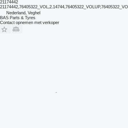
21174442
21174442,76405322_VOL,2.14744,76405322_VOLUP,76405322_V
Nederland, Veghel
BAS Parts & Tyres
Contact opnemen met verkoper