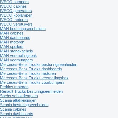
IVECO bumpers
IVECO cabines
IVECO generators
IVECO koplampen
IVECO motoren
IVECO verstuivers
MAN besturingseenheiden
MAN cabines
MAN dashboards
MAN motoren
MAN spoilers
MAN standkachels
MAN versnellingsbak
MAN voorbumpers
Mercedes-Benz Trucks besturingseenheiden
Mercedes-Benz Trucks dashboards
Mercedes-Benz Trucks motoren
Mercedes-Benz Trucks versnellingsbak
Mercedes-Benz Trucks voorbumpers
Perkins motoren
Renault Trucks besturingseenheiden
Sachs schokdempers
Scania aftakleidingen
Scania besturingseenheiden
Scania cabines
Scania dashboards