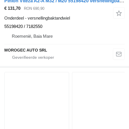
Pinion Viteza A2-A M32 / M20 55198420 versnellingbaktandwiel voor Alfa Romeo ROMEO – 159 auto
€ 131,70
RON 690,90
Onderdeel - versnellingbaktandwiel
55198420 / 7182550
Roemenië, Baia Mare
MOROGEC AUTO SRL