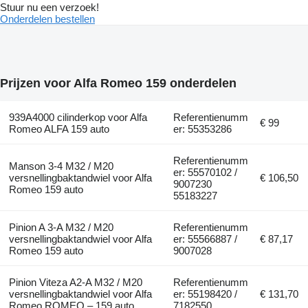
Stuur nu een verzoek!
Onderdelen bestellen
Prijzen voor Alfa Romeo 159 onderdelen
939A4000 cilinderkop voor Alfa
Referentienumm
€ 99
Romeo ALFA 159 auto
er: 55353286
Referentienumm
Manson 3-4 M32 / M20
er: 55570102 /
versnellingbaktandwiel voor Alfa
€ 106,50
9007230
Romeo 159 auto
55183227
Pinion A 3-A M32 / M20
Referentienumm
versnellingbaktandwiel voor Alfa
er: 55566887 /
€ 87,17
Romeo 159 auto
9007028
Pinion Viteza A2-A M32 / M20
Referentienumm
versnellingbaktandwiel voor Alfa
er: 55198420 /
€ 131,70
Romeo ROMEO – 159 auto
7182550