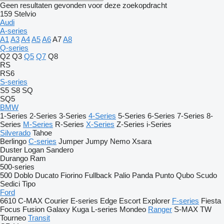
Geen resultaten gevonden voor deze zoekopdracht
159
Stelvio
Audi
A-series
A1
A3
A4
A5
A6
A7
A8
Q-series
Q2
Q3
Q5
Q7
Q8
RS
RS6
S-series
S5
S8
SQ
SQ5
BMW
1-Series
2-Series
3-Series
4-Series
5-Series
6-Series
7-Series
8-
Series
M-Series
R-Series
X-Series
Z-Series
i-Series
Silverado
Tahoe
Berlingo
C-series
Jumper
Jumpy
Nemo
Xsara
Duster
Logan
Sandero
Durango
Ram
500-series
500
Doblo
Ducato
Fiorino
Fullback
Palio
Panda
Punto
Qubo
Scudo
Sedici
Tipo
Ford
6610
C-MAX
Courier
E-series
Edge
Escort
Explorer
F-series
Fiesta
Focus
Fusion
Galaxy
Kuga
L-series
Mondeo
Ranger
S-MAX
TW
Tourneo
Transit