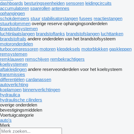
dashboards
besturingseenheiden
sensoren
leidingcircuits
accumulatoren
spanrollen
antennes
ophangingen
schokdempers
stuur
stabilisatorstangen
fusees
reactiestangen
stuurkolommen
overige reserve ophangingsonderdelen
brandstofsystemen
luchtinlaatslangen
brandstoftanks
brandstofslangen
luchttanken
brandstofrails
andere onderdelen van het brandstofsysteem
motoronderdelen
turbocompressoren
motoren
klepdeksels
motorblokken
gaskleppen
remsystemen
remklauwen
remschijven
rembekrachtigers
koelsystemen
aftakleidingen
andere reserveonderdelen voor het koelsysteem
transmissies
differentiëlen
cardanassen
autoverlichting
koplampen
binnenverlichtingen
hydraulica
hydraulische cilinders
overige onderdelen
bevestigingsmiddelen
Voertuigcategorie
auto's
Merk