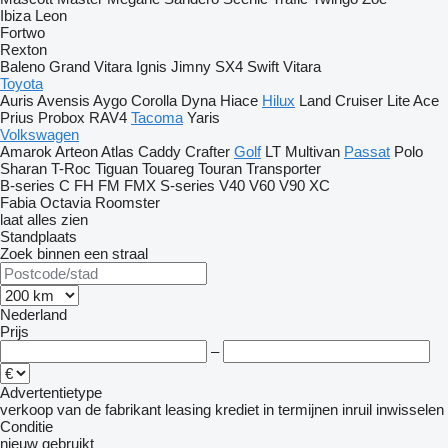
Ibiza
Leon
Fortwo
Rexton
Baleno
Grand Vitara
Ignis
Jimny
SX4
Swift
Vitara
Toyota
Auris
Avensis
Aygo
Corolla
Dyna
Hiace
Hilux
Land Cruiser
Lite Ace
Prius
Probox
RAV4
Tacoma
Yaris
Volkswagen
Amarok
Arteon
Atlas
Caddy
Crafter
Golf
LT
Multivan
Passat
Polo
Sharan
T-Roc
Tiguan
Touareg
Touran
Transporter
B-series
C
FH
FM
FMX
S-series
V40
V60
V90
XC
Fabia
Octavia
Roomster
laat alles zien
Standplaats
Zoek binnen een straal
Nederland
Prijs
–
Advertentietype
verkoop
van de fabrikant
leasing
krediet
in termijnen
inruil
inwisselen
Conditie
nieuw
gebruikt