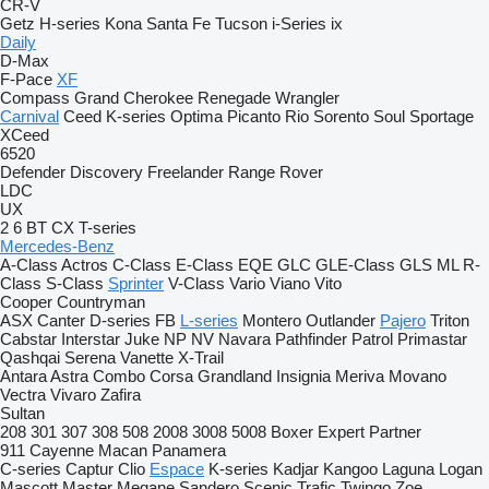
CR-V
Getz
H-series
Kona
Santa Fe
Tucson
i-Series
ix
Daily
D-Max
F-Pace
XF
Compass
Grand Cherokee
Renegade
Wrangler
Carnival
Ceed
K-series
Optima
Picanto
Rio
Sorento
Soul
Sportage
XCeed
6520
Defender
Discovery
Freelander
Range Rover
LDC
UX
2
6
BT
CX
T-series
Mercedes-Benz
A-Class
Actros
C-Class
E-Class
EQE
GLC
GLE-Class
GLS
ML
R-
Class
S-Class
Sprinter
V-Class
Vario
Viano
Vito
Cooper
Countryman
ASX
Canter
D-series
FB
L-series
Montero
Outlander
Pajero
Triton
Cabstar
Interstar
Juke
NP
NV
Navara
Pathfinder
Patrol
Primastar
Qashqai
Serena
Vanette
X-Trail
Antara
Astra
Combo
Corsa
Grandland
Insignia
Meriva
Movano
Vectra
Vivaro
Zafira
Sultan
208
301
307
308
508
2008
3008
5008
Boxer
Expert
Partner
911
Cayenne
Macan
Panamera
C-series
Captur
Clio
Espace
K-series
Kadjar
Kangoo
Laguna
Logan
Mascott
Master
Megane
Sandero
Scenic
Trafic
Twingo
Zoe