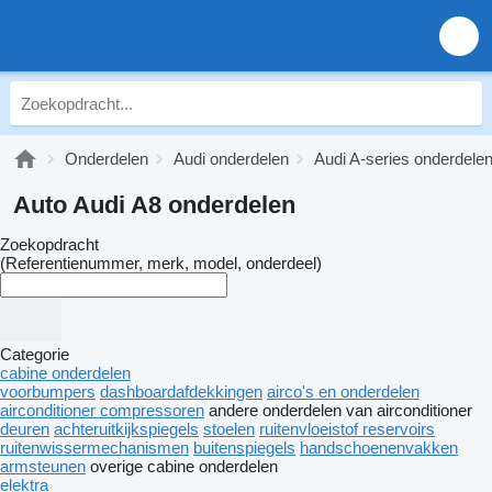
Onderdelen
Audi onderdelen
Audi A-series onderdele
Auto Audi A8 onderdelen
Zoekopdracht
(Referentienummer, merk, model, onderdeel)
Categorie
cabine onderdelen
voorbumpers
dashboardafdekkingen
airco's en onderdelen
airconditioner compressoren
andere onderdelen van airconditioner
deuren
achteruitkijkspiegels
stoelen
ruitenvloeistof reservoirs
ruitenwissermechanismen
buitenspiegels
handschoenenvakken
armsteunen
overige cabine onderdelen
elektra