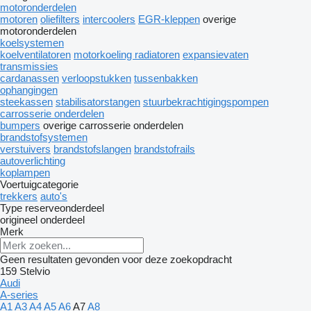
motoronderdelen
motoren
oliefilters
intercoolers
EGR-kleppen
overige
motoronderdelen
koelsystemen
koelventilatoren
motorkoeling radiatoren
expansievaten
transmissies
cardanassen
verloopstukken
tussenbakken
ophangingen
steekassen
stabilisatorstangen
stuurbekrachtigingspompen
carrosserie onderdelen
bumpers
overige carrosserie onderdelen
brandstofsystemen
verstuivers
brandstofslangen
brandstofrails
autoverlichting
koplampen
Voertuigcategorie
trekkers
auto's
Type reserveonderdeel
origineel onderdeel
Merk
Geen resultaten gevonden voor deze zoekopdracht
159
Stelvio
Audi
A-series
A1
A3
A4
A5
A6
A7
A8