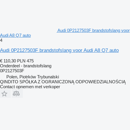
Audi 0P2127503F brandstofslang voor
Audi A8 Q7 auto
4
Audi 0P2127503F brandstofslang voor Audi A8 Q7 auto
€ 110,30
PLN 475
Onderdeel - brandstofslang
0P2127503F
Polen, Piotrków Trybunalski
QINDITO SPÓŁKA Z OGRANICZONĄ ODPOWIEDZIALNOŚCIĄ
Contact opnemen met verkoper