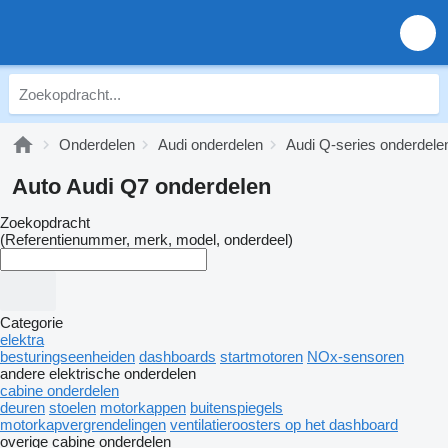
Onderdelen
Audi onderdelen
Audi Q-series onderdele
Auto Audi Q7 onderdelen
Zoekopdracht
(Referentienummer, merk, model, onderdeel)
Categorie
elektra
besturingseenheiden
dashboards
startmotoren
NOx-sensoren
andere elektrische onderdelen
cabine onderdelen
deuren
stoelen
motorkappen
buitenspiegels
motorkapvergrendelingen
ventilatieroosters op het dashboard
overige cabine onderdelen