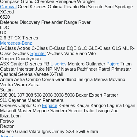
Compass
Grand Cherokee
Renegade
Wrangler
Carnival
Ceed
K-series
Optima
Picanto
Rio
Sorento
Soul
Sportage
XCeed
6520
Defender
Discovery
Freelander
Range Rover
LDC
UX
2
6
BT
CX
T-series
Mercedes-Benz
A-Class
Actros
C-Class
E-Class
EQE
GLC
GLE-Class
GLS
ML
R-
Class
S-Class
Sprinter
V-Class
Vario
Viano
Vito
Cooper
Countryman
ASX
Canter
D-series
FB
L-series
Montero
Outlander
Pajero
Triton
Cabstar
Interstar
Juke
NP
NV
Navara
Pathfinder
Patrol
Primastar
Qashqai
Serena
Vanette
X-Trail
Antara
Astra
Combo
Corsa
Grandland
Insignia
Meriva
Movano
Vectra
Vivaro
Zafira
Sultan
208
301
307
308
508
2008
3008
5008
Boxer
Expert
Partner
911
Cayenne
Macan
Panamera
C-series
Captur
Clio
Espace
K-series
Kadjar
Kangoo
Laguna
Logan
Mascott
Master
Megane
Sandero
Scenic
Trafic
Twingo
Zoe
Ibiza
Leon
Fortwo
Rexton
Baleno
Grand Vitara
Ignis
Jimny
SX4
Swift
Vitara
Toyota