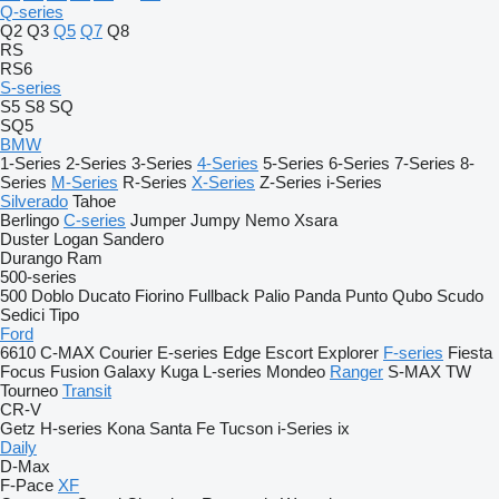
Q-series
Q2
Q3
Q5
Q7
Q8
RS
RS6
S-series
S5
S8
SQ
SQ5
BMW
1-Series
2-Series
3-Series
4-Series
5-Series
6-Series
7-Series
8-
Series
M-Series
R-Series
X-Series
Z-Series
i-Series
Silverado
Tahoe
Berlingo
C-series
Jumper
Jumpy
Nemo
Xsara
Duster
Logan
Sandero
Durango
Ram
500-series
500
Doblo
Ducato
Fiorino
Fullback
Palio
Panda
Punto
Qubo
Scudo
Sedici
Tipo
Ford
6610
C-MAX
Courier
E-series
Edge
Escort
Explorer
F-series
Fiesta
Focus
Fusion
Galaxy
Kuga
L-series
Mondeo
Ranger
S-MAX
TW
Tourneo
Transit
CR-V
Getz
H-series
Kona
Santa Fe
Tucson
i-Series
ix
Daily
D-Max
F-Pace
XF