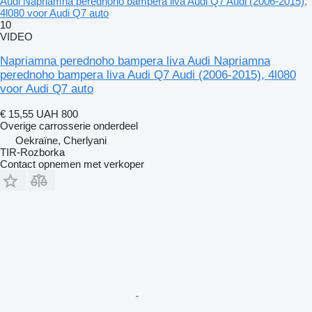
Audi Napriamna perednoho bampera liva Audi Q7 Audi (2006-2015),
4l080 voor Audi Q7 auto
10
VIDEO
Napriamna perednoho bampera liva Audi Napriamna
perednoho bampera liva Audi Q7 Audi (2006-2015), 4l080
voor Audi Q7 auto
€ 15,55
UAH 800
Overige carrosserie onderdeel
Oekraïne, Cherlyani
TIR-Rozborka
Contact opnemen met verkoper