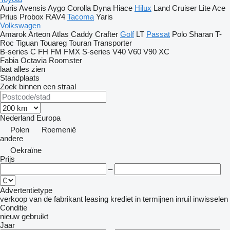
Auris
Avensis
Aygo
Corolla
Dyna
Hiace
Hilux
Land Cruiser
Lite Ace
Prius
Probox
RAV4
Tacoma
Yaris
Volkswagen
Amarok
Arteon
Atlas
Caddy
Crafter
Golf
LT
Passat
Polo
Sharan
T-
Roc
Tiguan
Touareg
Touran
Transporter
B-series
C
FH
FM
FMX
S-series
V40
V60
V90
XC
Fabia
Octavia
Roomster
laat alles zien
Standplaats
Zoek binnen een straal
Nederland
Europa
Polen
Roemenië
andere
Oekraïne
Prijs
–
Advertentietype
verkoop
van de fabrikant
leasing
krediet
in termijnen
inruil
inwisselen
Conditie
nieuw
gebruikt
Jaar