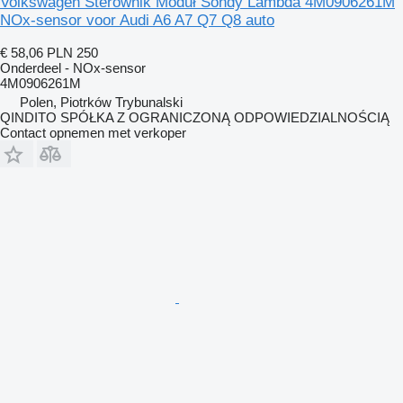
Volkswagen Sterownik Moduł Sondy Lambda 4M0906261M
NOx-sensor voor Audi A6 A7 Q7 Q8 auto
€ 58,06
PLN 250
Onderdeel - NOx-sensor
4M0906261M
Polen, Piotrków Trybunalski
QINDITO SPÓŁKA Z OGRANICZONĄ ODPOWIEDZIALNOŚCIĄ
Contact opnemen met verkoper