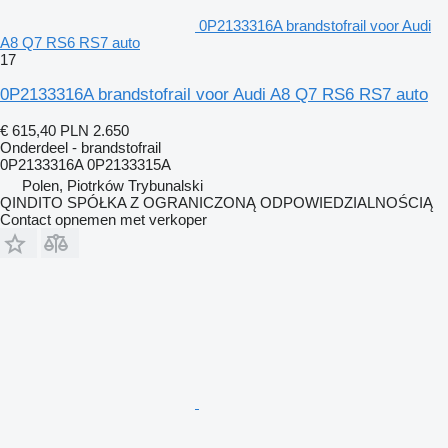
0P2133316A brandstofrail voor Audi
A8 Q7 RS6 RS7 auto
17
0P2133316A brandstofrail voor Audi A8 Q7 RS6 RS7 auto
€ 615,40
PLN 2.650
Onderdeel - brandstofrail
0P2133316A 0P2133315A
Polen, Piotrków Trybunalski
QINDITO SPÓŁKA Z OGRANICZONĄ ODPOWIEDZIALNOŚCIĄ
Contact opnemen met verkoper