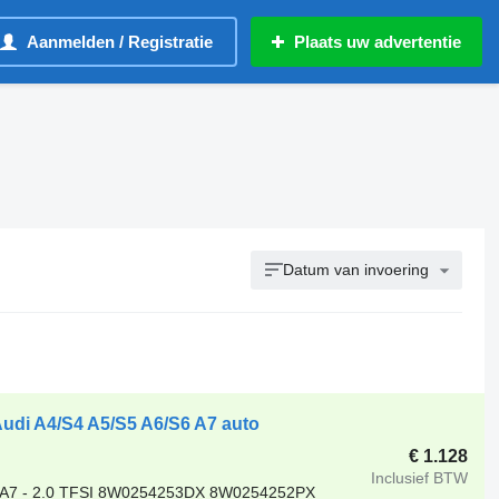
Aanmelden / Registratie
Plaats uw advertentie
Datum van invoering
Audi A4/S4 A5/S5 A6/S6 A7 auto
€ 1.128
Inclusief BTW
6 A7 - 2.0 TFSI 8W0254253DX 8W0254252PX