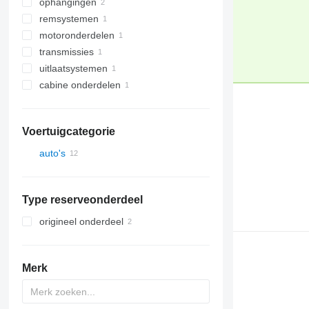
ophangingen
dashboards
remsystemen
besturingseenheiden
schokdempers
motoronderdelen
startmotoren
stuurkolommen
rembekrachtigers
transmissies
oliefilters
uitlaatsystemen
overige transmissie-onderdelen
cabine onderdelen
katalysatoren
interieurverwarmingen
Voertuigcategorie
auto's
Type reserveonderdeel
origineel onderdeel
Merk