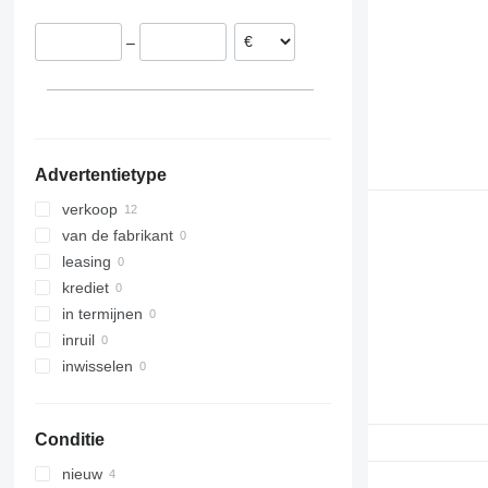
S-MAX
Vito
Twingo
Touran
–
TW
Zoe
Transporter
Tourneo
Transit
Advertentietype
verkoop
van de fabrikant
leasing
krediet
in termijnen
inruil
inwisselen
Conditie
nieuw