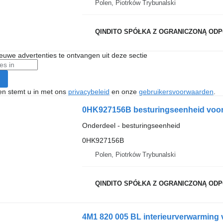
Polen, Piotrków Trybunalski
QINDITO SPÓŁKA Z OGRANICZONĄ ODPOWIED
nieuwe advertenties te ontvangen uit deze sectie
ken stemt u in met ons
privacybeleid
en onze
gebruikersvoorwaarden
.
0HK927156B besturingseenheid voor
Onderdeel - besturingseenheid
0HK927156B
Polen, Piotrków Trybunalski
QINDITO SPÓŁKA Z OGRANICZONĄ ODPOWIED
4M1 820 005 BL interieurverwarming v