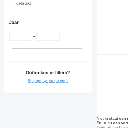
gebruikt
Jaar
–
Ontbreken er filters?
Stel een wijziging voor
Niet in staat een
Stuur nu een ver
Onderdelen beste