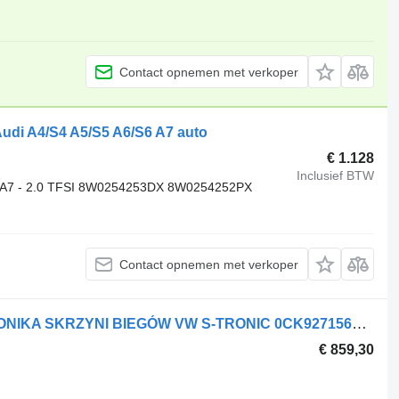
Contact opnemen met verkoper
Audi A4/S4 A5/S5 A6/S6 A7 auto
€ 1.128
Inclusief BTW
6 A7 - 2.0 TFSI 8W0254253DX 8W0254252PX
Contact opnemen met verkoper
Audi NOWY STEROWNIK MECHATRONIKA SKRZYNI BIEGÓW VW S-TRONIC 0CK927156Q besturingseenheid voor auto
€ 859,30