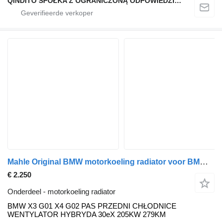
QINDITO SPÓŁKA Z OGRANICZONĄ ODPOWIEDZIALNOŚCIĄ
Mahle Original BMW motorkoeling radiator voor BMW X3 G01 X4 G02 auto
€ 2.250
Onderdeel - motorkoeling radiator
BMW X3 G01 X4 G02 PAS PRZEDNI CHŁODNICE
WENTYLATOR HYBRYDA 30eX 205KW 279KM