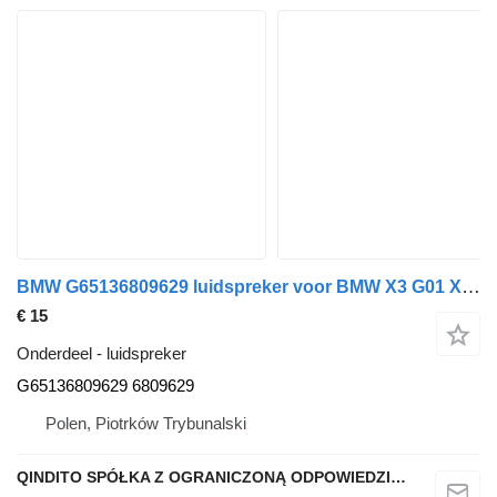
BMW G65136809629 luidspreker voor BMW X3 G01 X4 G02 auto
€ 15
Onderdeel - luidspreker
G65136809629 6809629
Polen, Piotrków Trybunalski
QINDITO SPÓŁKA Z OGRANICZONĄ ODPOWIEDZIALNOŚCIĄ