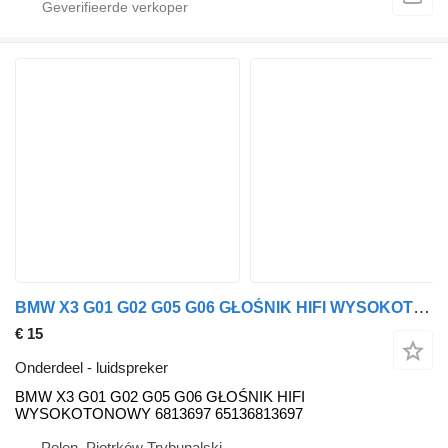
BMW X3 G01 G02 G05 G06 GŁOŚNIK HIFI WYSOKOTONOWY 6813697 65136813697 BMW luidspreker voor BMW BMW X3 G01 G02 G05 G06 GŁOŚNIK HIFI WYSOKOTONOWY 6813697 65136813697 auto
€ 15
Onderdeel - luidspreker
BMW X3 G01 G02 G05 G06 GŁOŚNIK HIFI
WYSOKOTONOWY 6813697 65136813697
Polen, Piotrków Trybunalski