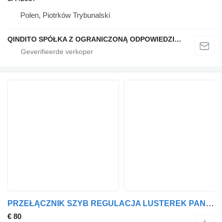
Polen, Piotrków Trybunalski
QINDITO SPÓŁKA Z OGRANICZONĄ ODPOWIEDZIALNOŚCIĄ
PRZEŁĄCZNIK SZYB REGULACJA LUSTEREK PANEL PRZÓD LEWY 9327029 5A5AAA3 dashboard voor BMW X5 G05 auto
€ 80