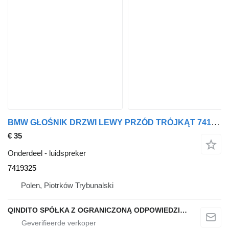
BMW GŁOŚNIK DRZWI LEWY PRZÓD TRÓJKĄT 7419325 luidspreker voor BMW BMW X3 G01 auto
€ 35
Onderdeel - luidspreker
7419325
Polen, Piotrków Trybunalski
QINDITO SPÓŁKA Z OGRANICZONĄ ODPOWIEDZIALNOŚCIĄ