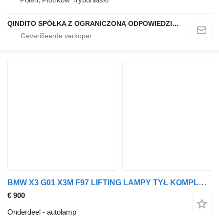
QINDITO SPÓŁKA Z OGRANICZONĄ ODPOWIEDZIALNOŚCIĄ
BMW X3 G01 X3M F97 LIFTING LAMPY TYŁ KOMPLET H3946305110 H4946305210 BMW autolamp voor BMW BMW X3 G01 X3M F97 LIFTING LAMPY TYŁ KOMPLET H3946305110 H4946305210 H3946304711 H4946304811 auto
€ 900
Onderdeel - autolamp