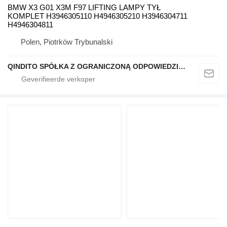
BMW X3 G01 X3M F97 LIFTING LAMPY TYŁ
KOMPLET H3946305110 H4946305210 H3946304711
H4946304811
Polen, Piotrków Trybunalski
QINDITO SPÓŁKA Z OGRANICZONĄ ODPOWIEDZIALNOŚCIĄ