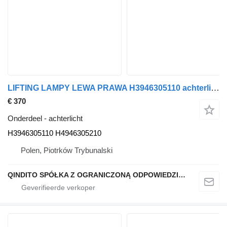
LIFTING LAMPY LEWA PRAWA H3946305110 achterlicht voor BMW X3 G01 X3M F97 auto
€ 370
Onderdeel - achterlicht
H3946305110 H4946305210
Polen, Piotrków Trybunalski
QINDITO SPÓŁKA Z OGRANICZONĄ ODPOWIEDZIALNOŚCIĄ