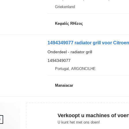
Griekenland
Keφalές RHίzoς
1494349077 radiator grill voor Citroe
Onderdeel - radiator grill
1494349077
Portugal, ARGONCILHE
Manaiacar
Verkoopt u machines of voer
U kunt het met ons doen!