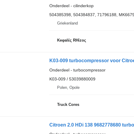
Onderdeel - cilinderkop
504385398, 504384837, 71796188, MK667
Griekenland
Keφalές RHίzoς
K03-009 turbocompressor voor Citro
Onderdeel - turbocompressor
K03-009 / 53039880009
Polen, Opole
Truck Cores