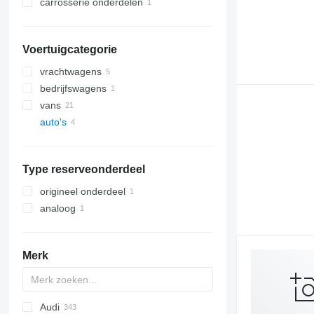
carrosserie onderdelen
motoren
cilinderkoppen
radiator grills
turbocompressoren
Voertuigcategorie
vrachtwagens
bedrijfswagens
vans
auto's
Type reserveonderdeel
origineel onderdeel
analoog
Merk
Audi
159