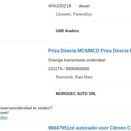
4HX10DZ18
diesel
Litouwen, Panevėžys
UAB Aradnis
Priza Directa MC6/MCD Priza Directa
Overige transmissie-onderdeel
2311T6 / 9806850680
Roemenië, Baia Mare
MOROGEC AUTO SRL
 reserveonderdeel te vinden?
zoek!
llen
96647951zd autoradio voor Citroen C5 