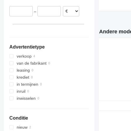
Griekenland
TW
Vito
Twingo
Touran
–
Tourneo
Zoe
Transporter
Transit
Andere model
Advertentietype
verkoop
van de fabrikant
leasing
krediet
in termijnen
inruil
inwisselen
Conditie
nieuw