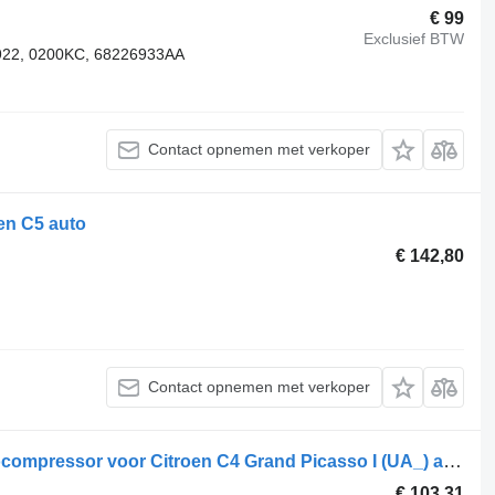
€ 99
Exclusief BTW
922, 0200KC, 68226933AA
Contact opnemen met verkoper
en C5 auto
€ 142,80
Contact opnemen met verkoper
Citroen 2.0 HDi 138 9682778680 turbocompressor voor Citroen C4 Grand Picasso I (UA_) auto
€ 103,31