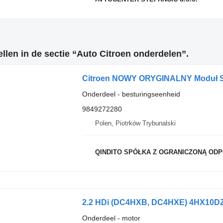
len in de sectie “Auto Citroen onderdelen”.
Onderdeel - besturingseenheid
9849272280
Polen, Piotrków Trybunalski
QINDITO SPÓŁKA Z OGRANICZONĄ ODPOWIED
2.2 HDi (DC4HXB, DC4HXE) 4HX10DZ18
Onderdeel - motor