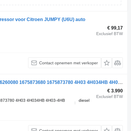
pressor voor Citroen JUMPY (U6U) auto
€ 99,17
Exclusief BTW
Contact opnemen met verkoper
Peugeot Boxer 4H03 1636259380 1636260080 1675873680 1675873780 4H03 4H034HB 4H03-4HB 4H034HC 4H03-4HC DW12 motor voor Citroen Jumper - Jumpy / Peugeot Boxer - Ford / Fiat / Opel auto
€ 3.990
Exclusief BTW
5873780 4H03 4H034HB 4H03-4HB
diesel
Contact opnemen met verkoper