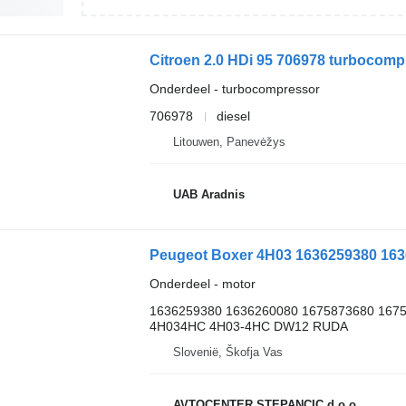
Citroen 2.0 HDi 95 706978 turbocom
Onderdeel - turbocompressor
706978
diesel
Litouwen, Panevėžys
UAB Aradnis
Onderdeel - motor
1636259380 1636260080 1675873680 167
4H034HC 4H03-4HC DW12 RUDA
Slovenië, Škofja Vas
AVTOCENTER STEPANCIC d.o.o.