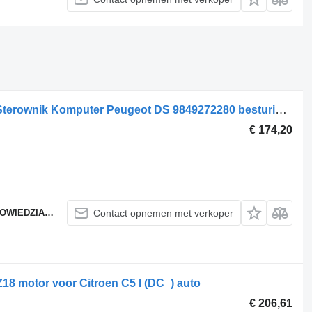
Citroen NOWY ORYGINALNY Moduł Sterownik Komputer Peugeot DS 9849272280 besturingseenheid voor auto
€ 174,20
ZIALNOŚCIĄ
Contact opnemen met verkoper
 motor voor Citroen C5 I (DC_) auto
€ 206,61