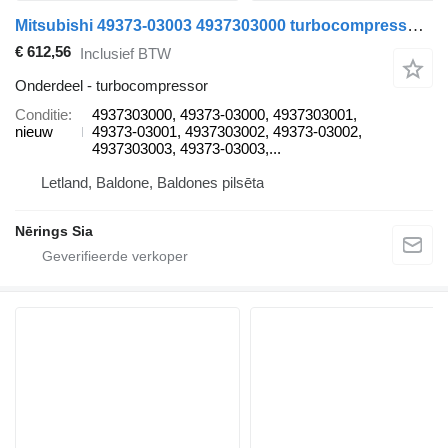
Mitsubishi 49373-03003 4937303000 turbocompressor voor Fiat PANDA auto
€ 612,56
Inclusief BTW
Onderdeel - turbocompressor
Conditie
4937303000, 49373-03000, 4937303001,
nieuw
49373-03001, 4937303002, 49373-03002,
4937303003, 49373-03003,...
Letland, Baldone, Baldones pilsēta
Nērings Sia