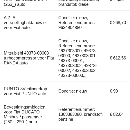
(263_) auto
brandstof: diesel
A 2 -A
Conditie: nieuw,
versnellingbaktandwiel
Referentienummer:
€ 268,70
voor Fiat auto
9634904880
Conditie: nieuw,
Referentienummer:
4937303000, 49373-
Mitsubishi 49373-03003
03000, 4937303001,
turbocompressor voor Fiat
€ 612,56
49373-03001,
PANDA auto
4937303002, 49373-
03002, 4937303003,
49373-03003,...
PUNTO 8V cilinderkop
Conditie: nieuw
€ 99
voor Fiat PUNTO auto
Bevestigingsmiddelen
Referentienummer:
voor Fiat DUCATO
1369383080, brandstof:
€ 82,64
Minibus / passenger
benzine
(250_, 290_) auto