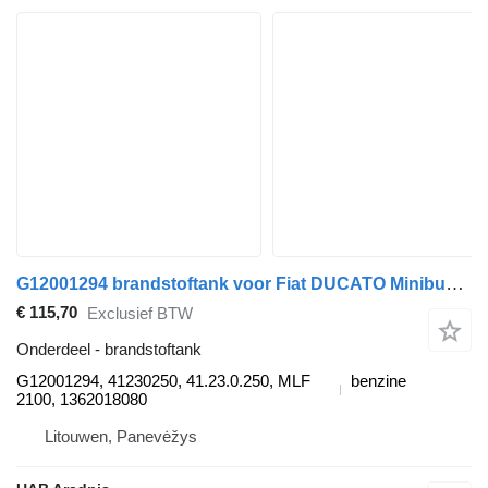
G12001294 brandstoftank voor Fiat DUCATO Minibus / passenger (250_, 290_) auto
€ 115,70
Exclusief BTW
Onderdeel - brandstoftank
G12001294, 41230250, 41.23.0.250, MLF
benzine
2100, 1362018080
Litouwen, Panevėžys