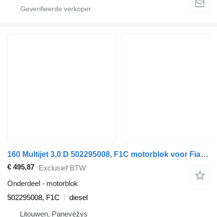
160 Multijet 3,0 D 502295008, F1C motorblok voor Fiat DUCATO Furgon (250_, 290_) auto
€ 495,87
Exclusief BTW
Onderdeel - motorblok
502295008, F1C
diesel
Litouwen, Panevėžys