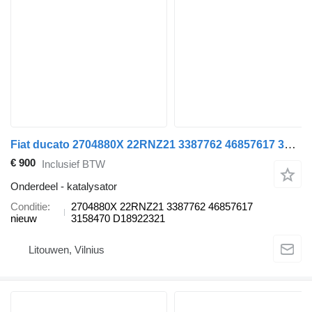
Fiat ducato 2704880X 22RNZ21 3387762 46857617 3158470 D18922321 katalysator voor auto
€ 900
Inclusief BTW
Onderdeel - katalysator
Conditie
2704880X 22RNZ21 3387762 46857617
nieuw
3158470 D18922321
Litouwen, Vilnius