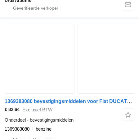
UAB Aradnis
1369383080 bevestigingsmiddelen voor Fiat DUCATO Minibus / passenger (250_, 290_) auto
€ 82,64
Exclusief BTW
Onderdeel - bevestigingsmiddelen
1369383080
benzine