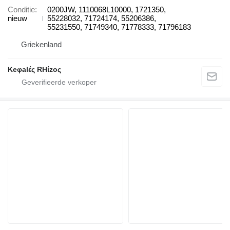
Conditie
0200JW, 1110068L10000, 1721350,
nieuw
55228032, 71724174, 55206386,
55231550, 71749340, 71778333, 71796183
Griekenland
Keφalές RHίzoς