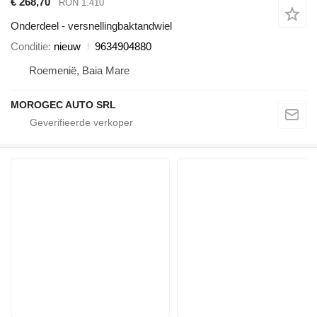
€ 268,70
RON 1.410
Onderdeel - versnellingbaktandwiel
Conditie
nieuw
9634904880
Roemenië, Baia Mare
MOROGEC AUTO SRL