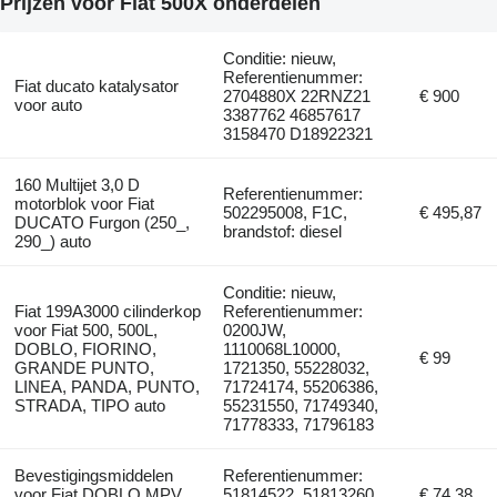
Prijzen voor Fiat 500X onderdelen
Conditie: nieuw,
Referentienummer:
Fiat ducato katalysator
2704880X 22RNZ21
€ 900
voor auto
3387762 46857617
3158470 D18922321
160 Multijet 3,0 D
Referentienummer:
motorblok voor Fiat
502295008, F1C,
€ 495,87
DUCATO Furgon (250_,
brandstof: diesel
290_) auto
Conditie: nieuw,
Fiat 199A3000 cilinderkop
Referentienummer:
voor Fiat 500, 500L,
0200JW,
DOBLO, FIORINO,
1110068L10000,
€ 99
GRANDE PUNTO,
1721350, 55228032,
LINEA, PANDA, PUNTO,
71724174, 55206386,
STRADA, TIPO auto
55231550, 71749340,
71778333, 71796183
Bevestigingsmiddelen
Referentienummer:
voor Fiat DOBLO MPV
51814522, 51813260,
€ 74,38