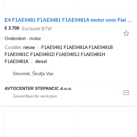
E4 F1AE0481 F1AE0481 F1AE0481A motor voor Fiat IVECO 2.3 E3 auto
€ 3.700
Exclusief BTW
Onderdeel - motor
Conditie
nieuw
F1AE0481 F1AE0481A F1AE0481B
F1AE0481C F1AE0481D F1AE0481J F1AE0481H
F1AE0481K
diesel
Slovenië, Škofja Vas
AVTOCENTER STEPANCIC d.o.o.