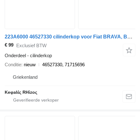
223A6000 46527330 cilinderkop voor Fiat BRAVA, BRAVO, PALIO, MAREA, MULTIPLA, PUNTO, STRADA auto
€ 99
Exclusief BTW
Onderdeel - cilinderkop
Conditie
nieuw
46527330, 71715696
Griekenland
Keφalές RHίzoς