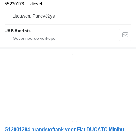
55230176
diesel
Litouwen, Panevėžys
UAB Aradnis
G12001294 brandstoftank voor Fiat DUCATO Minibus / passenger (250_, 290_) auto