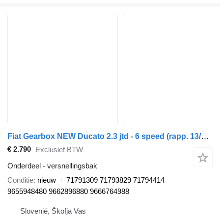
Fiat Gearbox NEW Ducato 2.3 jtd - 6 speed (rapp. 13/68) 20GP16 71791309 71793829 71794414 9655948480 9662896880 9666764988 versnellingsbak voor auto
€ 2.790
Exclusief BTW
Onderdeel - versnellingsbak
Conditie
nieuw
71791309 71793829 71794414
9655948480 9662896880 9666764988
Slovenië, Škofja Vas