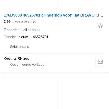
176B9000 46526701 cilinderkop voor Fiat BRAVO, BRAVA, PUNTO, MAREA auto
€ 99
Exclusief BTW
Onderdeel - cilinderkop
Conditie
nieuw
46526701
Griekenland
Keφalές RHίzoς