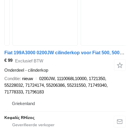
Fiat 199A3000 0200JW cilinderkop voor Fiat 500, 500L, DOBLO, FIORINO, GRANDE PUNTO, LINEA, PANDA, PUNTO, STRADA, TIPO auto
€ 99
Exclusief BTW
Onderdeel - cilinderkop
Conditie
nieuw
0200JW, 1110068L10000, 1721350,
55228032, 71724174, 55206386, 55231550, 71749340,
71778333, 71796183
Griekenland
Keφalές RHίzoς