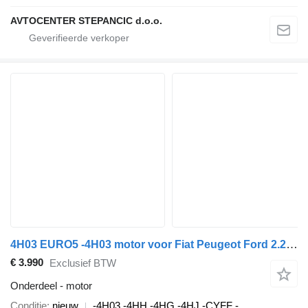
AVTOCENTER STEPANCIC d.o.o.
4H03 EURO5 -4H03 motor voor Fiat Peugeot Ford 2.2 16v auto
€ 3.990
Exclusief BTW
Onderdeel - motor
Conditie
nieuw
-4H03 -4HH -4HG -4HJ -CYFF -