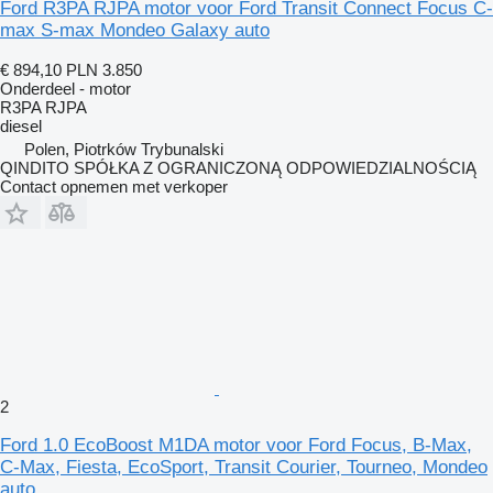
Ford R3PA RJPA motor voor Ford Transit Connect Focus C-
max S-max Mondeo Galaxy auto
€ 894,10
PLN 3.850
Onderdeel - motor
R3PA RJPA
diesel
Polen, Piotrków Trybunalski
QINDITO SPÓŁKA Z OGRANICZONĄ ODPOWIEDZIALNOŚCIĄ
Contact opnemen met verkoper
2
Ford 1.0 EcoBoost M1DA motor voor Ford Focus, B-Max,
C-Max, Fiesta, EcoSport, Transit Courier, Tourneo, Mondeo
auto